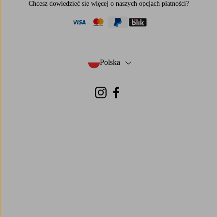
Chcesz dowiedzieć się więcej o
naszych opcjach płatności
?
visa
mastercard
paypal
blik
Polska
- Wybierz kraj
Instagram
Facebook