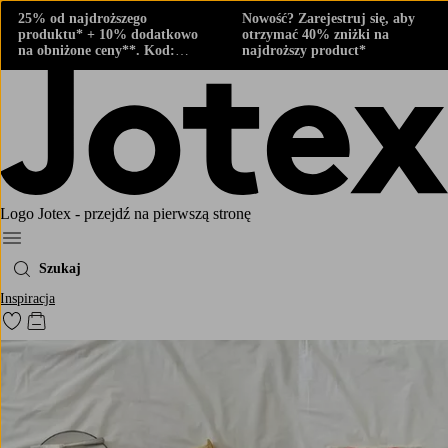
25% od najdroższego
Nowość? Zarejestruj się, aby
produktu* + 10% dodatkowo
otrzymać 40% zniżki na
na obniżone ceny**. Kod:
najdroższy product*
424882
Logo Jotex - przejdź na pierwszą stronę
Menu
Szukaj
Inspiracja
Przejdź do ulubionych oznaczonych produktów
Przejdź do koszyka