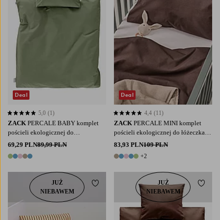
Deal
Deal
5,0
(1)
4,4
(11)
5,0 opierając się na 1 ocenach
4,4 opierając się na 11 ocenach
ZACK
PERCALE BABY komplet
ZACK
PERCALE MINI komplet
pościeli ekologicznej do
pościeli ekologicznej do łóżeczka
wózka/kołyski
niemowlęcego
69,29 PLN
89,99 PLN
83,93 PLN
109 PLN
+2
5 kolory
7 kolory
JUŻ
JUŻ
Dodaj do ulubionych
Dodaj
NIEBAWEM
NIEBAWEM