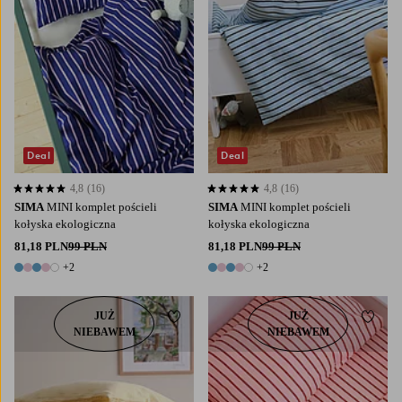
Deal
Deal
4,8
(16)
4,8
(16)
4,8 opierając się na 16 ocenach
4,8 opierając się na 16 ocenach
SIMA
MINI komplet pościeli
SIMA
MINI komplet pościeli
kołyska ekologiczna
kołyska ekologiczna
81,18 PLN
99 PLN
81,18 PLN
99 PLN
+2
+2
7 kolory
7 kolory
JUŻ
JUŻ
Dodaj do ulubionych
Dodaj
NIEBAWEM
NIEBAWEM