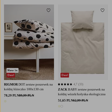
Dodaj do ulubionych
Dodaj
New in
Deal
Deal
RIGMOR
DOT zestaw poszewek na
4,7
(33)
4,7 opierając się na 33 ocenach
kołdrę łóżeczko 100x130 cm
ZACK
BABY zestaw poszewek na
kołdrę wózek/kołyska ekologiczna
78,29 PLN
89,99 PLN
51,65 PLN
62,99 PLN
1 kolor
2 kolory