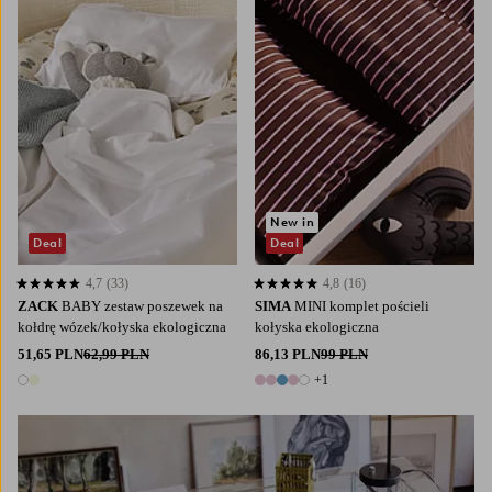
New in
Deal
Deal
4,7
(33)
4,8
(16)
4,7 opierając się na 33 ocenach
4,8 opierając się na 16 ocenach
ZACK
BABY zestaw poszewek na
SIMA
MINI komplet pościeli
kołdrę wózek/kołyska ekologiczna
kołyska ekologiczna
51,65 PLN
62,99 PLN
86,13 PLN
99 PLN
+1
2 kolory
6 kolory