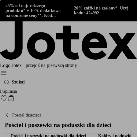
25% od najdroższego
20% zniżki na zasłony*. Użyj
produktu* + 10% dodatkowo
kodu: 424992
na obniżone ceny**. Kod:
424882
Logo Jotex - przejdź na pierwszą stronę
Menu
Szukaj
Inspiracja
Przejdź do ulubionych oznaczonych produktów
Przejdź do koszyka
Pościel dziecięca
Pościel i poszewki na poduszki dla dzieci
Pościel i poszewki na poduszki dla dzieci
Kołdry i poduszki