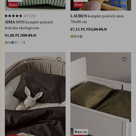
Deal
Deal
4,8
(16)
LAUREN
komplet pościeli mini
4,8 opierając się na 16 ocenach
70x80 cm
SIMA
MINI komplet pościeli
kołyska ekologiczna
67,15 PLN
72,99 PLN
91,08 PLN
99 PLN
4 kolory
+1
6 kolory
Dodaj do ulubionych
Dodaj
New in