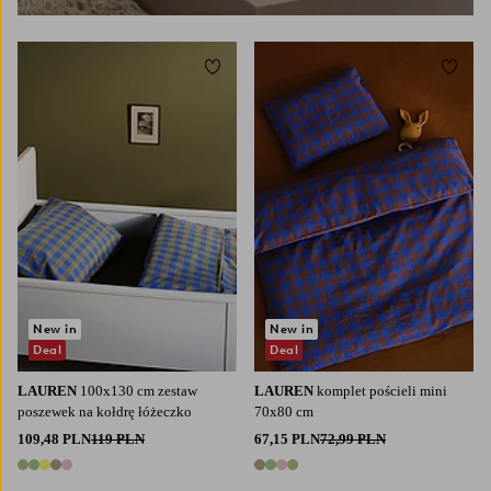
Dodaj do ulubionych
Dodaj
New in
New in
Deal
Deal
LAUREN
100x130 cm zestaw
LAUREN
komplet pościeli mini
poszewek na kołdrę łóżeczko
70x80 cm
109,48 PLN
119 PLN
67,15 PLN
72,99 PLN
5 kolory
4 kolory