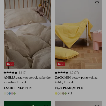
Dodaj do ulubionych
Dodaj
Deal
Deal
4,8
(5)
4,5
(77)
4,8 opierając się na 5 ocenach
4,5 opierając się na 77 ocenach
AMILIA
zestaw poszewek na kołdrę
ZACK
MINI zestaw poszewek na
z muślina łóżeczko
kołdrę łóżeczko
122,18 PLN
149 PLN
69,29 PLN
89,99 PLN
+11
5 kolory
16 kolory