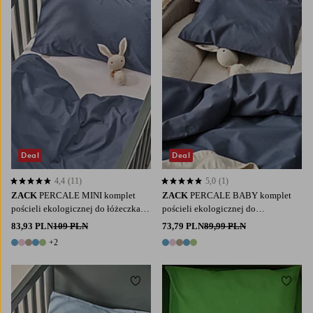
Deal
Deal
4,4
(11)
5,0
(1)
4,4 opierając się na 11 ocenach
5,0 opierając się na 1 ocenach
ZACK
PERCALE MINI komplet
ZACK
PERCALE BABY komplet
pościeli ekologicznej do łóżeczka
pościeli ekologicznej do
niemowlęcego
wózka/kołyski
83,93 PLN
109 PLN
73,79 PLN
89,99 PLN
+2
7 kolory
5 kolory
Dodaj do ulubionych
Dodaj