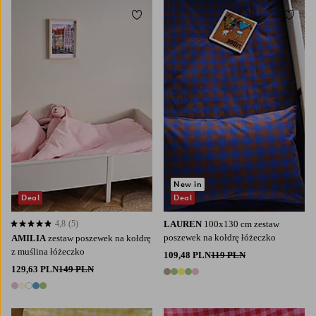
Dodaj do ulubionych
Dodaj
New in
Deal
Deal
4,8
(5)
LAUREN
100x130 cm zestaw
4,8 opierając się na 5 ocenach
poszewek na kołdrę łóżeczko
AMILIA
zestaw poszewek na kołdrę
z muślina łóżeczko
109,48 PLN
119 PLN
129,63 PLN
149 PLN
5 kolory
5 kolory