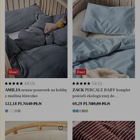
Deal
Deal
4,8
(5)
5,0
(1)
4,8 opierając się na 5 ocenach
5,0 opierając się na 1 ocenach
AMILIA
zestaw poszewek na kołdrę
ZACK
PERCALE BABY komplet
z muślina łóżeczko
pościeli ekologicznej do
wózka/kołyski
122,18 PLN
149 PLN
69,29 PLN
89,99 PLN
5 kolory
5 kolory
Dodaj do ulubionych
Dodaj