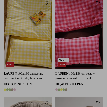
Dodaj do ulubionych
Dodaj
New in
Deal
Deal
LAUREN
100x130 cm zestaw
LAUREN
100x130 cm zestaw
poszewek na kołdrę łóżeczko
poszewek na kołdrę łóżeczko
103,53 PLN
119 PLN
109,48 PLN
119 PLN
5 kolory
5 kolory
Dodaj do ulubionych
Dodaj