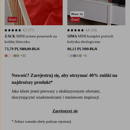
New in
Deal
Deal
4,5
(77)
4,8
(16)
4,5 opierając się na 77 ocenach
4,8 opierając się na 16 ocenach
ZACK
MINI zestaw poszewek na
SIMA
MINI komplet pościeli
kołdrę łóżeczko
kołyska ekologiczna
73,79 PLN
89,99 PLN
86,13 PLN
99 PLN
+11
+1
16 kolory
6 kolory
Nowość? Zarejestruj się, aby otrzymać 40% zniżki na
najdroższy produkt*
Jako klient jesteś pierwszy z ekskluzywnymi ofertami,
ekscytującymi wiadomościami i mnóstwem inspiracji.
Zarejestruj się
* Zobacz warunki oferty podczas rejestracji