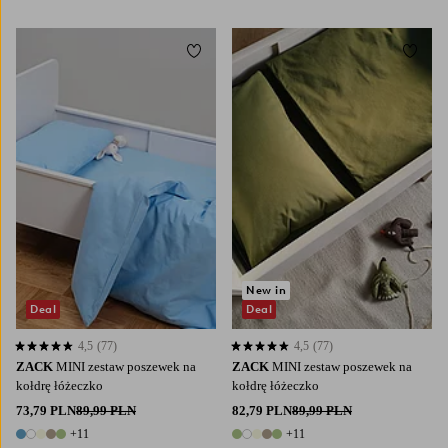
Dodaj do ulubionych
Dodaj
New in
Deal
Deal
4,5
(77)
4,5
(77)
4,5 opierając się na 77 ocenach
4,5 opierając się na 77 ocenach
ZACK
MINI zestaw poszewek na
ZACK
MINI zestaw poszewek na
kołdrę łóżeczko
kołdrę łóżeczko
73,79 PLN
89,99 PLN
82,79 PLN
89,99 PLN
+11
+11
16 kolory
16 kolory