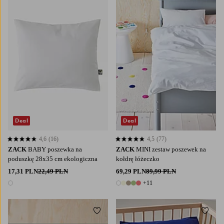
Deal
Deal
4,6
(16)
4,5
(77)
4,6 opierając się na 16 ocenach
4,5 opierając się na 77 ocenach
ZACK
BABY poszewka na
ZACK
MINI zestaw poszewek na
poduszkę 28x35 cm ekologiczna
kołdrę łóżeczko
17,31 PLN
22,49 PLN
69,29 PLN
89,99 PLN
+11
1 kolor
16 kolory
Dodaj do ulubionych
Dodaj