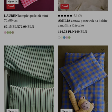
New in
Deal
Deal
LAUREN
komplet pościeli mini
4,8
(5)
4,8 opierając się na 5 ocenach
70x80 cm
AMILIA
zestaw poszewek na kołdrę
z muślina łóżeczko
67,15 PLN
72,99 PLN
114,73 PLN
149 PLN
4 kolory
5 kolory
Dodaj do ulubionych
Dodaj
New in
New in