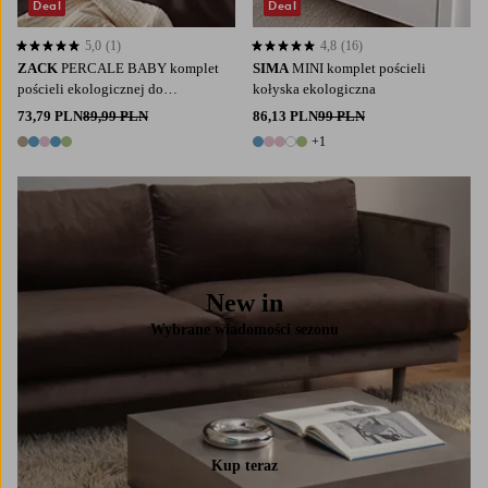
Deal
Deal
5,0
(1)
4,8
(16)
5,0 opierając się na 1 ocenach
4,8 opierając się na 16 ocenach
ZACK
PERCALE BABY komplet
SIMA
MINI komplet pościeli
pościeli ekologicznej do
kołyska ekologiczna
wózka/kołyski
73,79 PLN
89,99 PLN
86,13 PLN
99 PLN
+1
5 kolory
6 kolory
New in
Wybrane wiadomości sezonu
Kup teraz