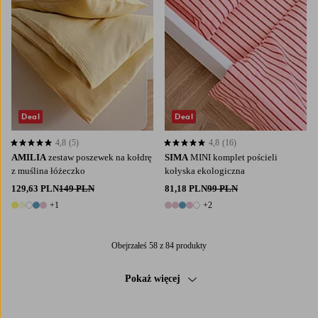
Deal
Deal
4,8
(5)
4,8
(16)
4,8 opierając się na 5 ocenach
4,8 opierając się na 16 ocenach
AMILIA
zestaw poszewek na kołdrę
SIMA
MINI komplet pościeli
z muślina łóżeczko
kołyska ekologiczna
129,63 PLN
149 PLN
81,18 PLN
99 PLN
+1
+2
6 kolory
7 kolory
Obejrzałeś 58 z 84 produkty
Pokaż więcej