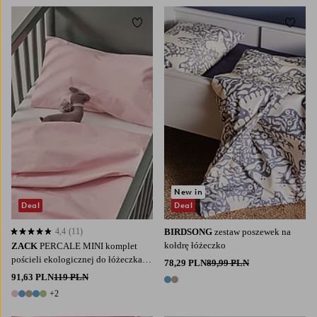
Dodaj do ulubionych
Dodaj
New in
Deal
Deal
4,4
(11)
BIRDSONG
zestaw poszewek na
4,4 opierając się na 11 ocenach
kołdrę łóżeczko
ZACK
PERCALE MINI komplet
pościeli ekologicznej do łóżeczka
78,29 PLN
89,99 PLN
niemowlęcego
91,63 PLN
119 PLN
2 kolory
+2
7 kolory