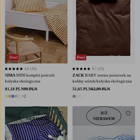
Deal
Deal
4,8
(16)
4,7
(33)
4,8 opierając się na 16 ocenach
4,7 opierając się na 33 ocenach
SIMA
MINI komplet pościeli
ZACK
BABY zestaw poszewek na
kołyska ekologiczna
kołdrę wózek/kołyska ekologiczna
81,18 PLN
99 PLN
51,65 PLN
62,99 PLN
+2
7 kolory
3 kolory
JUŻ
JUŻ
Dodaj do ulubionych
Dodaj
NIEBAWEM
NIEBAWEM