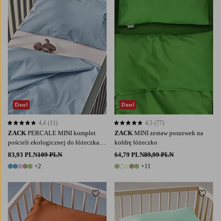
Deal
Deal
4,4
(11)
4,5
(77)
4,4 opierając się na 11 ocenach
4,5 opierając się na 77 ocenach
ZACK
PERCALE MINI komplet
ZACK
MINI zestaw poszewek na
pościeli ekologicznej do łóżeczka
kołdrę łóżeczko
niemowlęcego
83,93 PLN
109 PLN
64,79 PLN
89,99 PLN
+2
+11
7 kolory
16 kolory
Dodaj do ulubionych
Dodaj