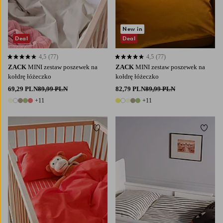
New in
Deal
Deal
4,5
(77)
4,5
(77)
4,5 opierając się na 77 ocenach
4,5 opierając się na 77 ocenach
ZACK
MINI zestaw poszewek na
ZACK
MINI zestaw poszewek na
kołdrę łóżeczko
kołdrę łóżeczko
69,29 PLN
89,99 PLN
82,79 PLN
89,99 PLN
+11
+11
16 kolory
16 kolory
Dodaj do ulubionych
Dodaj