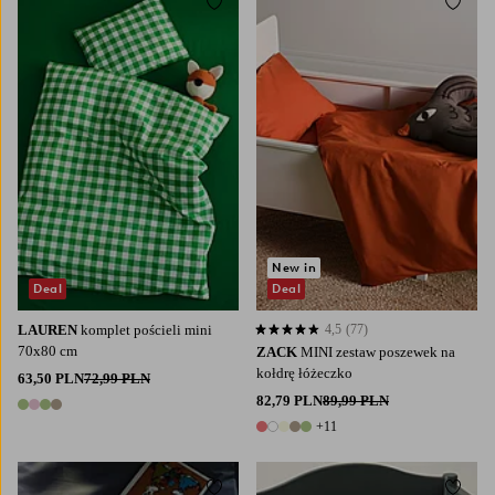
Dodaj do ulubionych
Dodaj
New in
Deal
Deal
LAUREN
komplet pościeli mini
4,5
(77)
4,5 opierając się na 77 ocenach
70x80 cm
ZACK
MINI zestaw poszewek na
kołdrę łóżeczko
63,50 PLN
72,99 PLN
82,79 PLN
89,99 PLN
4 kolory
+11
16 kolory
Dodaj do ulubionych
Dodaj