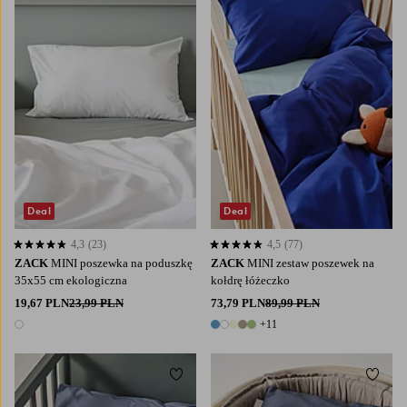
Deal
Deal
4,3
(23)
4,5
(77)
4,3 opierając się na 23 ocenach
4,5 opierając się na 77 ocenach
ZACK
MINI poszewka na poduszkę
ZACK
MINI zestaw poszewek na
35x55 cm ekologiczna
kołdrę łóżeczko
19,67 PLN
23,99 PLN
73,79 PLN
89,99 PLN
+11
1 kolor
16 kolory
Dodaj do ulubionych
Dodaj