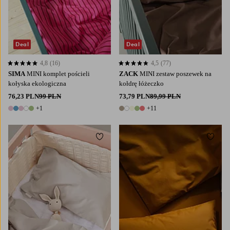
Deal
Deal
4,8
(16)
4,5
(77)
4,8 opierając się na 16 ocenach
4,5 opierając się na 77 ocenach
SIMA
MINI komplet pościeli
ZACK
MINI zestaw poszewek na
kołyska ekologiczna
kołdrę łóżeczko
76,23 PLN
99 PLN
73,79 PLN
89,99 PLN
+1
+11
6 kolory
16 kolory
Dodaj do ulubionych
Dodaj