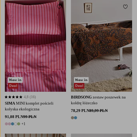
Dodaj do ulubionych
Dodaj
New in
New in
Deal
Deal
4,8
(16)
BIRDSONG
zestaw poszewek na
4,8 opierając się na 16 ocenach
kołdrę łóżeczko
SIMA
MINI komplet pościeli
kołyska ekologiczna
78,29 PLN
89,99 PLN
91,08 PLN
99 PLN
2 kolory
+1
6 kolory