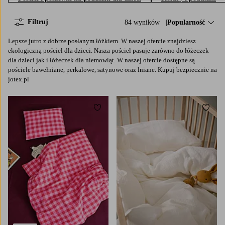
Filtruj
84 wyników
Sortuj według:
Popularność
Lepsze jutro z dobrze posłanym łóżkiem. W naszej ofercie znajdziesz
ekologiczną pościel dla dzieci. Nasza pościel pasuje zarówno do łóżeczek
dla dzieci jak i łóżeczek dla niemowląt. W naszej ofercie dostępne są
pościele bawełniane, perkalowe, satynowe oraz lniane. Kupuj bezpiecznie na
jotex.pl
Dodaj do ulubionych
Dodaj