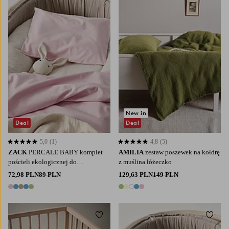
New in
Deal
Deal
5,0
(1)
4,8
(5)
5,0 opierając się na 1 ocenach
4,8 opierając się na 5 ocenach
ZACK
PERCALE BABY komplet
AMILIA
zestaw poszewek na kołdrę
pościeli ekologicznej do
z muślina łóżeczko
wózka/kołyski
72,98 PLN
89 PLN
129,63 PLN
149 PLN
5 kolory
5 kolory
Dodaj do ulubionych
Dodaj