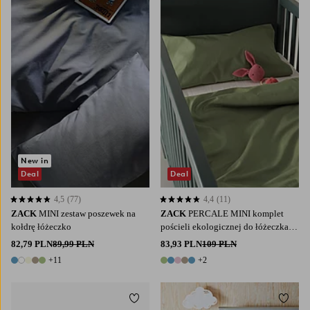
New in
Deal
Deal
4,5
(77)
4,4
(11)
4,5 opierając się na 77 ocenach
4,4 opierając się na 11 ocenach
ZACK
MINI zestaw poszewek na
ZACK
PERCALE MINI komplet
kołdrę łóżeczko
pościeli ekologicznej do łóżeczka
niemowlęcego
82,79 PLN
89,99 PLN
83,93 PLN
109 PLN
+11
+2
16 kolory
7 kolory
Dodaj do ulubionych
Dodaj