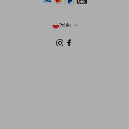
visa
mastercard
paypal
blik
Polska
- Wybierz kraj
Instagram
Facebook