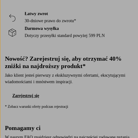
w
wszystkich
poziom.
domu.
pomieszczeń
Łatwy zwrot
w
30-dniowe prawo do zwrotu*
tym
sezonie.
Darmowa wysyłka
Dotyczy przesyłki standard powyżej 599 PLN
Nowość? Zarejestruj się, aby otrzymać 40%
zniżki na najdroższy produkt*
Jako klient jesteś pierwszy z ekskluzywnymi ofertami, ekscytującymi
wiadomościami i mnóstwem inspiracji.
Zarejestruj się
* Zobacz warunki oferty podczas rejestracji
Pomagamy ci
W naszym FAQ znajdziesz odpowiedzi na najczęściej zadawane pytania.