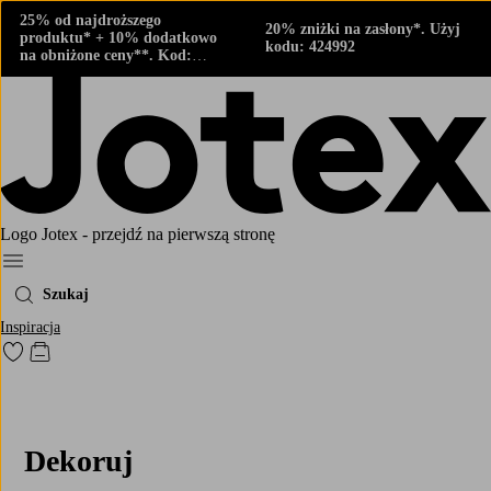
25% od najdroższego
20% zniżki na zasłony*. Użyj
produktu* + 10% dodatkowo
kodu: 424992
na obniżone ceny**. Kod:
424882
Logo Jotex - przejdź na pierwszą stronę
Menu
Szukaj
Inspiracja
Przejdź do ulubionych oznaczonych produktów
Przejdź do koszyka
Dekoruj