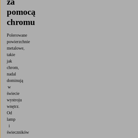
za
pomocą
chromu
Polerowane
powierzchnie
metalowe,
takie
jak
chrom,
nadal
dominują
w
świecie
wystroju
wnętrz.
Od
lamp
i
świeczników