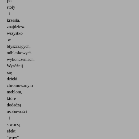
po
stoły
i
krzesła,
znajdziesz
wszystko
w
błyszczących,
odblaskowych
wykończeniach.
Wyróżnij
się
dzięki
chromowanym
meblom,
które
dodadzą
osobowości
i
stworzą
efekt
"wow"