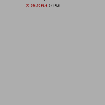
658,70 PLN
941 PLN
7