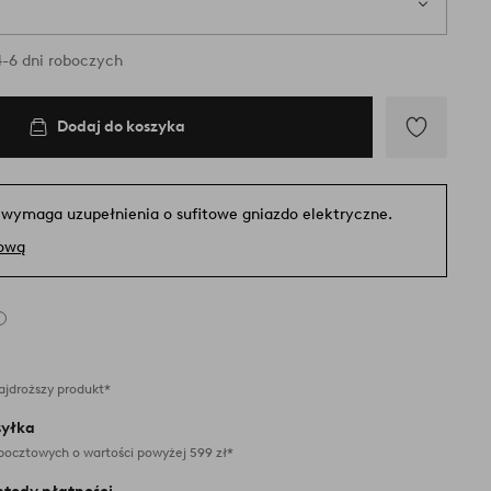
-6 dni roboczych
Dodaj do koszyka
Dodaj
do
ulubionych
 wymaga uzupełnienia o sufitowe gniazdo elektryczne.
tową
ajdroższy produkt*
yłka
pocztowych o wartości powyżej 599 zł*