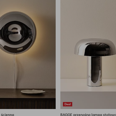
do
ulubionych
Deal
 ścienna
RAGGE przenośna lampa stołow