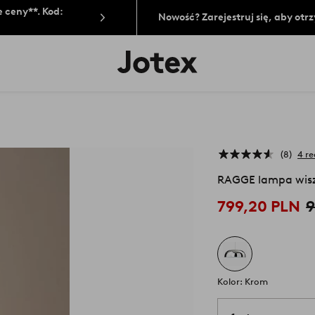
 ceny**. Kod:
Nowość? Zarejestruj się, aby ot
Logo
Jotex
-
przejdź
na
pierwszą
stronę
8
4 re
RAGGE lampa wis
799,20 PLN
9
Kolor: Krom