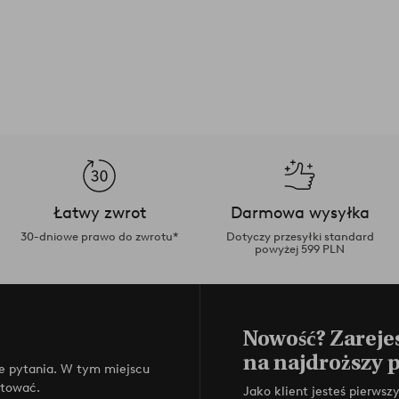
Łatwy zwrot
Darmowa wysyłka
30-dniowe prawo do zwrotu*
Dotyczy przesyłki standard
powyżej 599 PLN
Nowość? Zarejes
na najdroższy 
e pytania. W tym miejscu
ktować.
Jako klient jesteś pierws