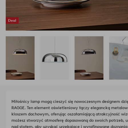
Deal
Miłośnicy lamp mogą cieszyć się nowoczesnym designem dzięk
RAGGE. Ten element oświetleniowy łączy elegancką metalo
kloszem dachowym, oferując oszałamiającą atrakcyjność wizu
możesz stworzyć atmosferę dopasowaną do swoich potrzeb, us
nad stołem, aby uzyskać urzekające i wyrafinowane doznania