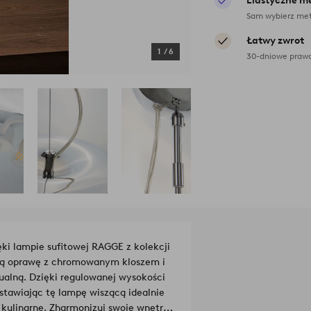
Elastyczne m
Sam wybierz met
Łatwy zwrot
1
/
6
30-dniowe prawo
i lampie sufitowej RAGGE z kolekcji
wą oprawę z chromowanym kloszem i
alną. Dzięki regulowanej wysokości
tawiając tę lampę wiszącą idealnie
 kulinarne. Zharmonizuj swoje wnętrza