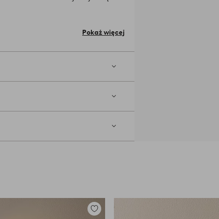
a jest uziemiona, klasa 1. Ze względu
atkowy przełącznik sufitowy.
y oddzielnie.
Materiał klosza: stal.
Pokaż więcej
0
Dodaj