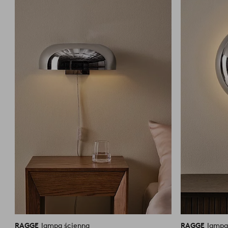
do
ulubionych
RAGGE
lampa ścienna
RAGGE
lampa