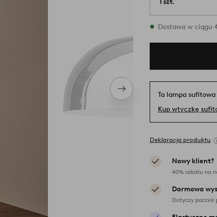
1 szt.
W magazynie
Dostawa w ciągu 4
Następny
Ta lampa sufitowa
produkt
Kup wtyczkę sufi
Deklaracja produktu
Nowy klient?
40% rabatu na n
Darmowa wys
Dotyczy paczek 