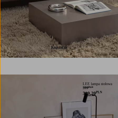
Kup teraz
LEE lampa stołowa
399
PLN
PLN
319,20