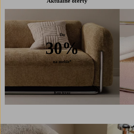
Aktualne oferty
Do
30%
na meble*
Kup teraz