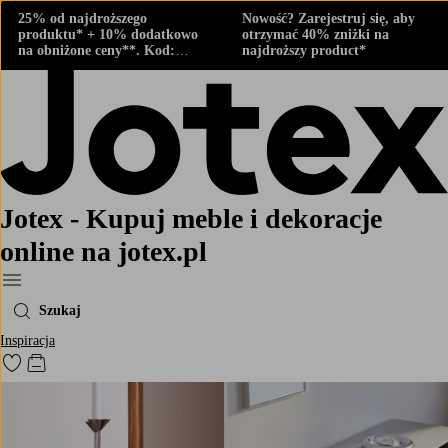
25% od najdroższego
Nowość? Zarejestruj się, aby
produktu* + 10% dodatkowo
otrzymać 40% zniżki na
na obniżone ceny**. Kod:
najdroższy product*
424882
Jotex - Kupuj meble i dekoracje
online na jotex.pl
Menu
Szukaj
Inspiracja
Przejdź do ulubionych oznaczonych produktów
Przejdź do koszyka