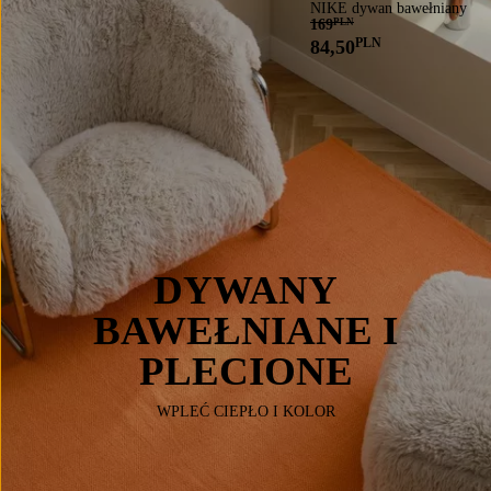
NIKE dywan bawełniany
169
PLN
PLN
84,50
DYWANY
BAWEŁNIANE I
PLECIONE
WPLEĆ CIEPŁO I KOLOR