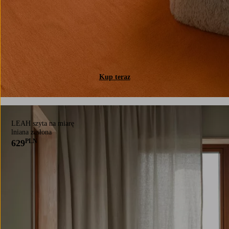
Kup teraz
LEAH szyta na miarę
lniana zasłona
PLN
629