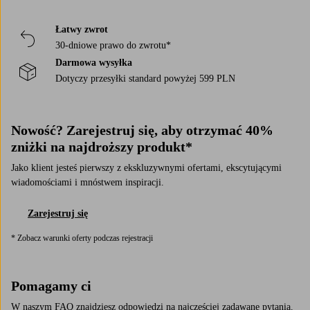
Meble ogrodowe do wypoczynku
Oświetlenie zewnętrzne
Zasłony lniane
Łatwy zwrot
30-dniowe prawo do zwrotu*
Darmowa wysyłka
Dotyczy przesyłki standard powyżej 599 PLN
Nowość? Zarejestruj się, aby otrzymać 40%
zniżki na najdroższy produkt*
Jako klient jesteś pierwszy z ekskluzywnymi ofertami, ekscytującymi
wiadomościami i mnóstwem inspiracji.
Zarejestruj się
* Zobacz warunki oferty podczas rejestracji
Pomagamy ci
W naszym FAQ znajdziesz odpowiedzi na najczęściej zadawane pytania.