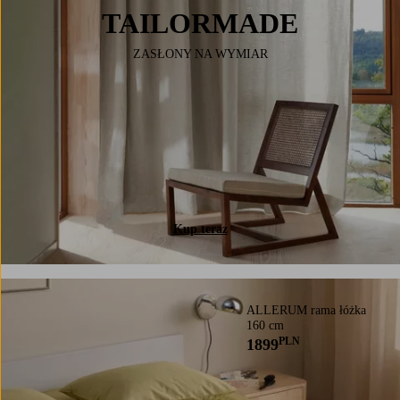
TAILORMADE
ZASŁONY NA WYMIAR
Kup teraz
ALLERUM rama łóżka
160 cm
PLN
1899