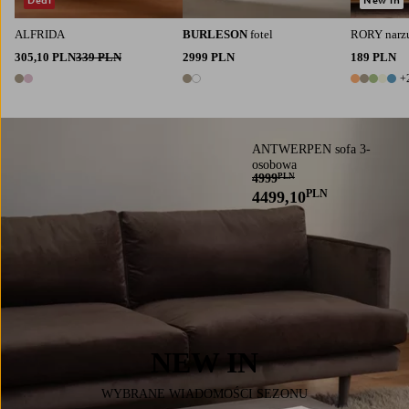
ALFRIDA
BURLESON
fotel
RORY narz
305,10 PLN
339 PLN
2999 PLN
189 PLN
+
2 kolory
2 kolory
7 kolory
ANTWERPEN sofa 3-
osobowa
4999
PLN
PLN
4499,10
NEW IN
WYBRANE WIADOMOŚCI SEZONU