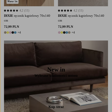
New in
4,2
(11)
4,2
(11)
4,2 opierając się na 11 ocenach
4,2 opierając się na 11 ocenach
DIXIE
ręcznik kąpielowy 70x140
DIXIE
ręcznik kąpielowy 70x140
cm
cm
72,99 PLN
72,99 PLN
+4
+4
9 kolory
9 kolory
New in
Wybrane wiadomości sezonu
Kup teraz