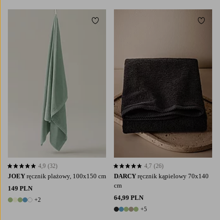
Dodaj do ulubionych
Dodaj
4,9
(32)
4,7
(26)
4,9 opierając się na 32 ocenach
4,7 opierając się na 26 ocenach
JOEY
ręcznik plażowy, 100x150 cm
DARCY
ręcznik kąpielowy 70x140
cm
149 PLN
64,99 PLN
+2
7 kolory
+5
10 kolory