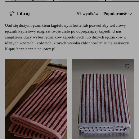
Filtruj
51 wyników
Sortuj według:
Popularność
Otul się dużym ręcznikiem kąpielowym frotte lub pozwól aby welurowy
ręcznik kąpielowy rozgrzał twoje ciało po odprężającej kąpieli. U nas
znajdziesz duży wybór ręczników kąpielowych lub dużych ręczników w
różnych wzorach i kolorach, których wysoka chłonność mile cię zaskoczy.
Kupuj bezpiecznie na jotex.pl
Dodaj do ulubionych
Dodaj