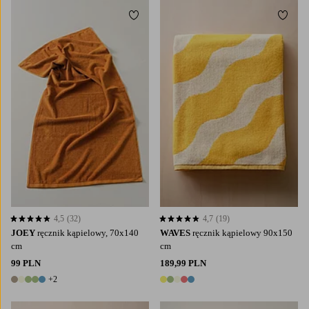
Dodaj do ulubionych
Dodaj
4,5
(32)
4,7
(19)
4,5 opierając się na 32 ocenach
4,7 opierając się na 19 ocenach
JOEY
ręcznik kąpielowy, 70x140
WAVES
ręcznik kąpielowy 90x150
cm
cm
99 PLN
189,99 PLN
+2
7 kolory
5 kolory