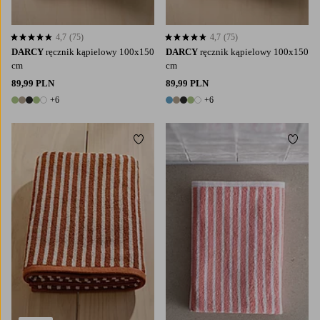
4,7
(75)
4,7
(75)
4,7 opierając się na 75 ocenach
4,7 opierając się na 75 ocenach
DARCY
ręcznik kąpielowy 100x150
DARCY
ręcznik kąpielowy 100x150
cm
cm
89,99 PLN
89,99 PLN
+6
+6
11 kolory
11 kolory
Dodaj do ulubionych
Dodaj