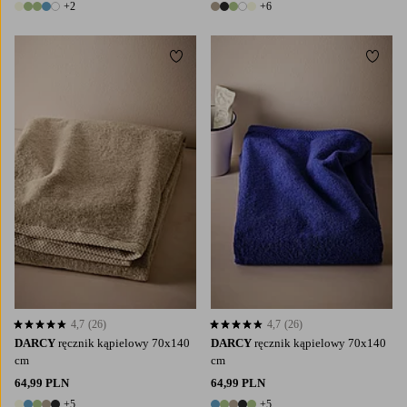
+2
+6
7 kolory
11 kolory
Dodaj do ulubionych
Dodaj
4,7
(26)
4,7
(26)
4,7 opierając się na 26 ocenach
4,7 opierając się na 26 ocenach
DARCY
ręcznik kąpielowy 70x140
DARCY
ręcznik kąpielowy 70x140
cm
cm
64,99 PLN
64,99 PLN
+5
+5