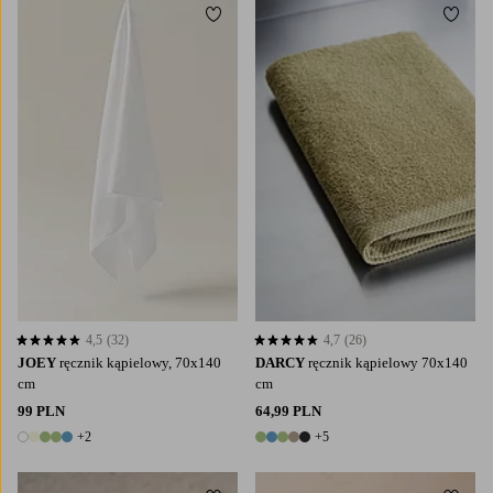
Dodaj do ulubionych
Dodaj
4,5
(32)
4,7
(26)
4,5 opierając się na 32 ocenach
4,7 opierając się na 26 ocenach
JOEY
ręcznik kąpielowy, 70x140
DARCY
ręcznik kąpielowy 70x140
cm
cm
99 PLN
64,99 PLN
+2
+5
7 kolory
10 kolory