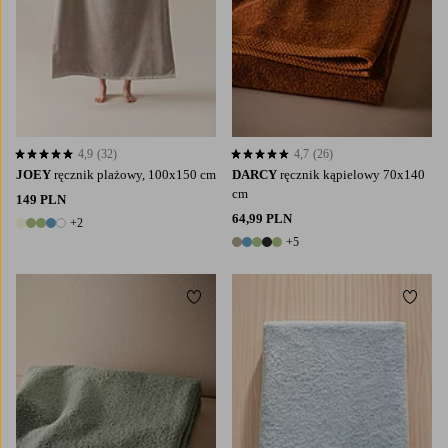
4,9
(32)
4,7
(26)
4,9 opierając się na 32 ocenach
4,7 opierając się na 26 ocenach
JOEY
ręcznik plażowy, 100x150 cm
DARCY
ręcznik kąpielowy 70x140
cm
149 PLN
64,99 PLN
+2
7 kolory
+5
10 kolory
Dodaj do ulubionych
Dodaj