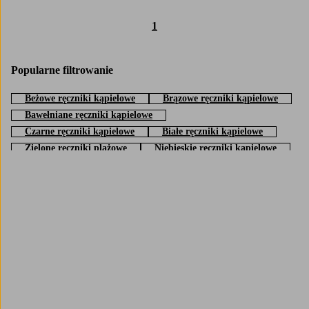
1
Popularne filtrowanie
Beżowe ręczniki kąpielowe
Brązowe ręczniki kąpielowe
Bawełniane ręczniki kąpielowe
Czarne ręczniki kąpielowe
Białe ręczniki kąpielowe
Zielone ręczniki plażowe
Niebieskie ręczniki kąpielowe
Ręczniki kąpielowe z frotte
Trustpilot