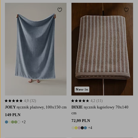
Dodaj do ulubionych
Dodaj
New in
4,9
(32)
4,2
(11)
4,9 opierając się na 32 ocenach
4,2 opierając się na 11 ocenach
JOEY
ręcznik plażowy, 100x150 cm
DIXIE
ręcznik kąpielowy 70x140
cm
149 PLN
72,99 PLN
+2
7 kolory
+4
9 kolory