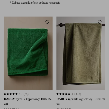
* Zobacz warunki oferty podczas rejestracji
Dodaj do ulubionych
Dodaj
4,7
(75)
4,7
(75)
4,7 opierając się na 75 ocenach
4,7 opierając się na 75 ocenach
DARCY
ręcznik kąpielowy 100x150
DARCY
ręcznik kąpielowy 100x150
cm
cm