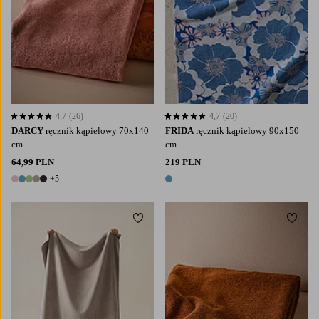
4,7
(26)
4,7
(20)
4,7 opierając się na 26 ocenach
4,7 opierając się na 20 ocenach
DARCY
ręcznik kąpielowy 70x140
FRIDA
ręcznik kąpielowy 90x150
cm
cm
64,99 PLN
219 PLN
+5
10 kolory
1 kolor
Dodaj do ulubionych
Dodaj