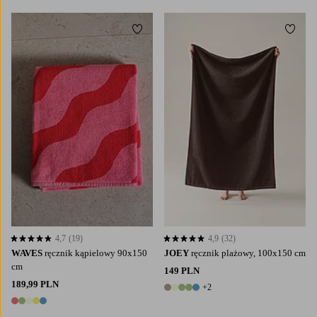
Dodaj do ulubionych
Dodaj
4,7
(19)
4,9
(32)
4,7 opierając się na 19 ocenach
4,9 opierając się na 32 ocenach
WAVES
ręcznik kąpielowy 90x150
JOEY
ręcznik plażowy, 100x150 cm
cm
149 PLN
189,99 PLN
+2
7 kolory
5 kolory