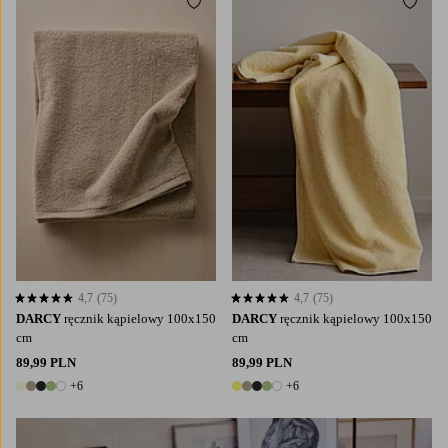
Dodaj do ulubionych
Dodaj
4,7
(75)
4,7
(75)
4,7 opierając się na 75 ocenach
4,7 opierając się na 75 ocenach
DARCY
ręcznik kąpielowy 100x150
DARCY
ręcznik kąpielowy 100x150
cm
cm
89,99 PLN
89,99 PLN
+6
+6
11 kolory
11 kolory