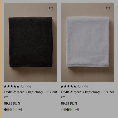
Dodaj do ulubionych
Dodaj
4,7
(75)
4,7
(75)
4,7 opierając się na 75 ocenach
4,7 opierając się na 75 ocenach
DARCY
ręcznik kąpielowy 100x150
DARCY
ręcznik kąpielowy 100x150
cm
cm
89,99 PLN
89,99 PLN
+6
+6
11 kolory
11 kolory