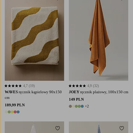
4,7
(19)
4,9
(32)
4,7 opierając się na 19 ocenach
4,9 opierając się na 32 ocenach
WAVES
ręcznik kąpielowy 90x150
JOEY
ręcznik plażowy, 100x150 cm
cm
149 PLN
189,99 PLN
+2
7 kolory
5 kolory
Dodaj do ulubionych
Dodaj