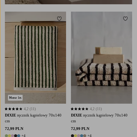
Dodaj do ulubionych
Dodaj
New in
4,2
(11)
4,2
(11)
4,2 opierając się na 11 ocenach
4,2 opierając się na 11 ocenach
DIXIE
ręcznik kąpielowy 70x140
DIXIE
ręcznik kąpielowy 70x140
cm
cm
72,99 PLN
72,99 PLN
+4
+4