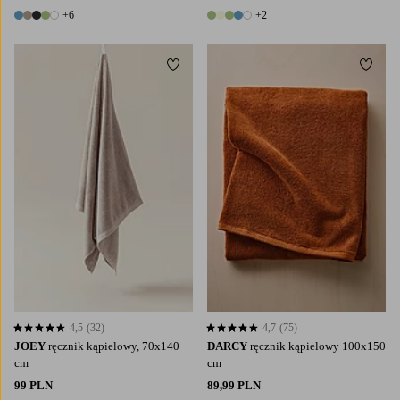
+6
+2
11 kolory
7 kolory
Dodaj do ulubionych
Dodaj
4,5
(32)
4,7
(75)
4,5 opierając się na 32 ocenach
4,7 opierając się na 75 ocenach
JOEY
ręcznik kąpielowy, 70x140
DARCY
ręcznik kąpielowy 100x150
cm
cm
99 PLN
89,99 PLN