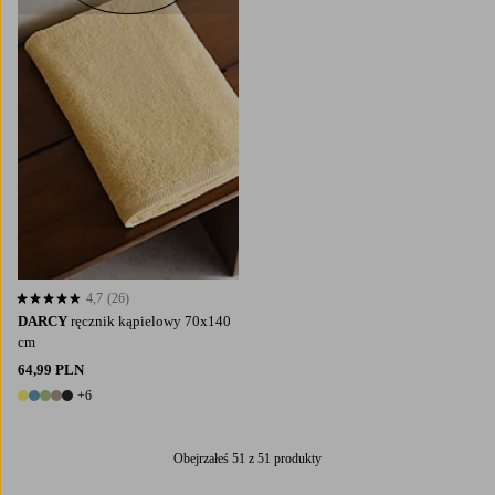
4,7
(26)
4,7 opierając się na 26 ocenach
DARCY
ręcznik kąpielowy 70x140
cm
64,99 PLN
+6
11 kolory
Obejrzałeś 51 z 51 produkty