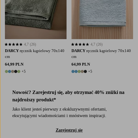
4,7
(26)
4,7
(26)
4,7 opierając się na 26 ocenach
4,7 opierając się na 26 ocenach
DARCY
ręcznik kąpielowy 70x140
DARCY
ręcznik kąpielowy 70x140
cm
cm
64,99 PLN
64,99 PLN
+5
+5
10 kolory
10 kolory
Nowość? Zarejestruj się, aby otrzymać 40% zniżki na
najdroższy produkt*
Jako klient jesteś pierwszy z ekskluzywnymi ofertami,
ekscytującymi wiadomościami i mnóstwem inspiracji.
Zarejestruj się