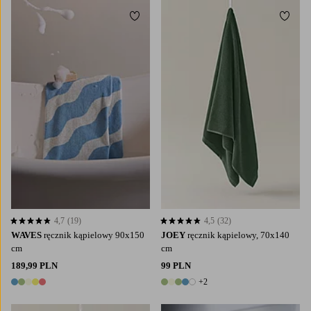
Dodaj do ulubionych
Dodaj
4,7
(19)
4,5
(32)
4,7 opierając się na 19 ocenach
4,5 opierając się na 32 ocenach
WAVES
ręcznik kąpielowy 90x150
JOEY
ręcznik kąpielowy, 70x140
cm
cm
189,99 PLN
99 PLN
+2
5 kolory
7 kolory