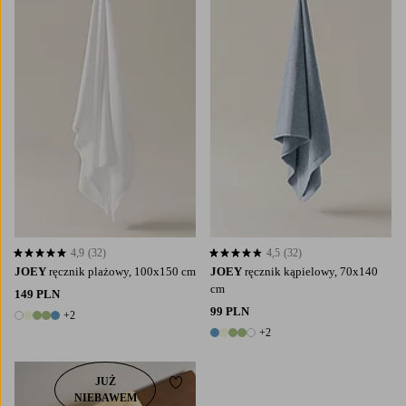
4,9
(32)
4,5
(32)
4,9 opierając się na 32 ocenach
4,5 opierając się na 32 ocenach
JOEY
ręcznik plażowy, 100x150 cm
JOEY
ręcznik kąpielowy, 70x140
cm
149 PLN
99 PLN
+2
7 kolory
+2
7 kolory
JUŻ
Dodaj do ulubionych
NIEBAWEM