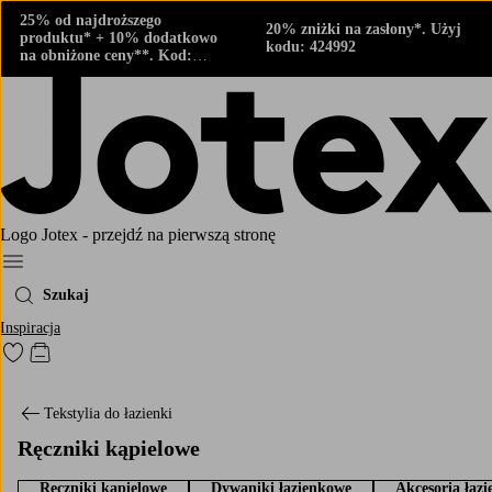
25% od najdroższego
20% zniżki na zasłony*. Użyj
produktu* + 10% dodatkowo
kodu: 424992
na obniżone ceny**. Kod:
424882
Logo Jotex - przejdź na pierwszą stronę
Menu
Szukaj
Inspiracja
Przejdź do ulubionych oznaczonych produktów
Przejdź do koszyka
Tekstylia do łazienki
Ręczniki kąpielowe
Ręczniki kąpielowe
Dywaniki łazienkowe
Akcesoria łaz