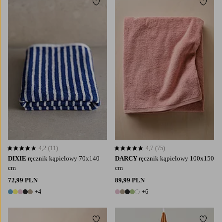
Dodaj do ulubionych
Dodaj
4,2
(11)
4,7
(75)
4,2 opierając się na 11 ocenach
4,7 opierając się na 75 ocenach
DIXIE
ręcznik kąpielowy 70x140
DARCY
ręcznik kąpielowy 100x150
cm
cm
72,99 PLN
89,99 PLN
+4
+6
9 kolory
11 kolory
Dodaj do ulubionych
Dodaj