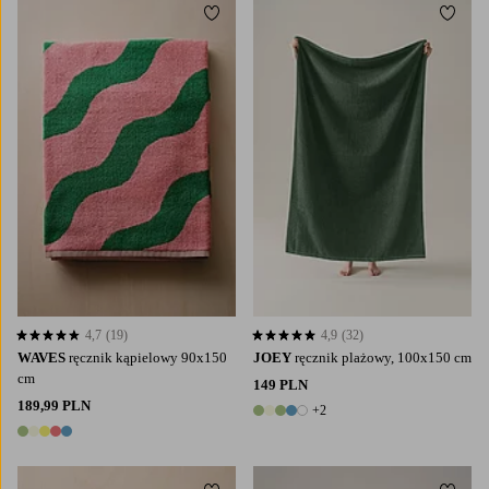
Dodaj do ulubionych
Dodaj
4,7
(19)
4,9
(32)
4,7 opierając się na 19 ocenach
4,9 opierając się na 32 ocenach
WAVES
ręcznik kąpielowy 90x150
JOEY
ręcznik plażowy, 100x150 cm
cm
149 PLN
189,99 PLN
+2
7 kolory
5 kolory