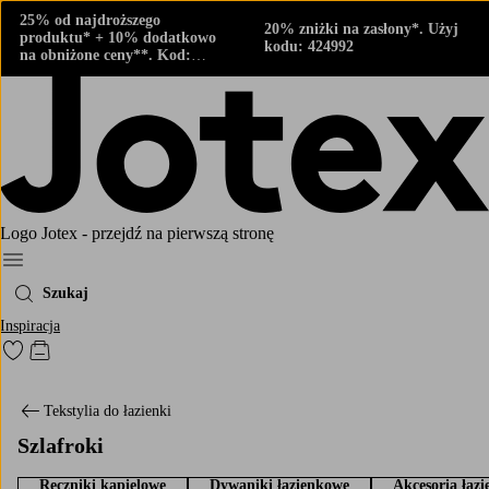
25% od najdroższego
20% zniżki na zasłony*. Użyj
produktu* + 10% dodatkowo
kodu: 424992
na obniżone ceny**. Kod:
424882
Logo Jotex - przejdź na pierwszą stronę
Menu
Szukaj
Inspiracja
Przejdź do ulubionych oznaczonych produktów
Przejdź do koszyka
Tekstylia do łazienki
Szlafroki
Ręczniki kąpielowe
Dywaniki łazienkowe
Akcesoria łaz