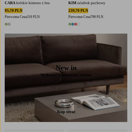
CARA
krótkie kimono z lnu
KIM
szlafrok puchowy
95,70 PLN
239,70 PLN
Pierwotna Cena
319 PLN
Pierwotna Cena
799 PLN
2 kolory
4 kolory
New in
Wybrane wiadomości sezonu
Kup teraz