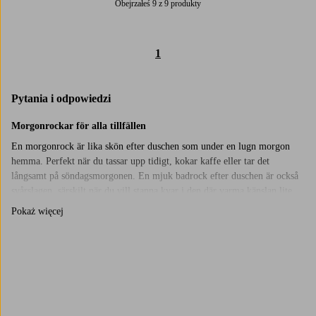
Obejrzałeś 9 z 9 produkty
1
Pytania i odpowiedzi
Morgonrockar för alla tillfällen
En morgonrock är lika skön efter duschen som under en lugn morgon
hemma. Perfekt när du tassar upp tidigt, kokar kaffe eller tar det
långsamt på söndagsmorgonen. En mjuk badrock efter duschen är också
svårslagen, särskilt när du vill stanna kvar i den där varma känslan lite
längre. Hos oss hittar du morgonrockar för både dam och herr i flera
Pokaż więcej
modeller, så att alla kan hitta sin favorit.
Hur väljer man rätt morgonrock?
Fundera på när du vill använda den mest. En tunn morgonrock passar bra
Trustpilot
på varmare dagar, medan en lite tyngre badrock är skön när det är kallt
ute. För den som gillar att svepa in sig helt är en längre morgonrock ett
bra val, medan kortare modeller känns lätta och smidiga. Välj den som