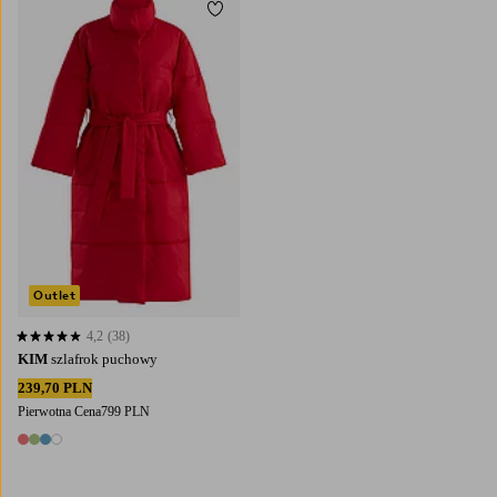
Dodaj do ulubionych
XS
S
M
L
Outlet
4,2
(38)
4,2 opierając się na 38 ocenach
KIM
szlafrok puchowy
239,70 PLN
Pierwotna Cena
799 PLN
4 kolory