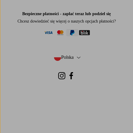
Bezpieczne płatności - zapłać teraz lub podziel się
Chcesz dowiedzieć się więcej o
naszych opcjach płatności
?
visa
mastercard
paypal
blik
Polska
- Wybierz kraj
Instagram
Facebook