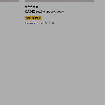
5,0 opierając się na 1 ocenach
CADIZ
fotel wypoczynkowy
999,50 PLN
Pierwotna Cena
1999 PLN