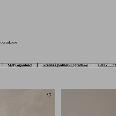
ypoczynkowe
Stoły ogrodowe
Krzesła i podnóżki ogrodowe
Leżaki i łó
Dodaj do ulubionych