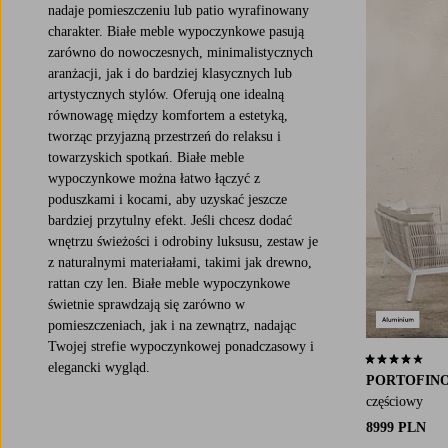
nadaje pomieszczeniu lub patio wyrafinowany
charakter. Białe meble wypoczynkowe pasują
zarówno do nowoczesnych, minimalistycznych
aranżacji, jak i do bardziej klasycznych lub
artystycznych stylów. Oferują one idealną
równowagę między komfortem a estetyką,
tworząc przyjazną przestrzeń do relaksu i
towarzyskich spotkań. Białe meble
wypoczynkowe można łatwo łączyć z
poduszkami i kocami, aby uzyskać jeszcze
bardziej przytulny efekt. Jeśli chcesz dodać
wnętrzu świeżości i odrobiny luksusu, zestaw je
z naturalnymi materiałami, takimi jak drewno,
rattan czy len. Białe meble wypoczynkowe
świetnie sprawdzają się zarówno w
pomieszczeniach, jak i na zewnątrz, nadając
Twojej strefie wypoczynkowej ponadczasowy i
4,0 opierając 
elegancki wygląd.
PORTOFIN
częściowy
8999 PLN