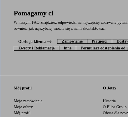
Pomagamy ci
W naszym FAQ znajdziesz odpowiedzi na najczęściej zadawane pytani
również, jak najszybciej można się z nami skontaktować.
Zamówienie
Płatności
Dosta
Obsługa klienta
Zwroty i Reklamacje
Inne
Formularz odstąpienia od
Mój profil
O Jotex
Moje zamówienia
Historia
Moje oferty
O Ellos Group
Mój profil
Oferta dla now
Mijn retourzendingen
Business inquir
Zrównoważony