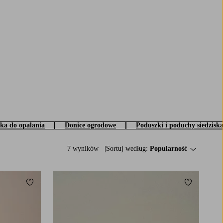
żka do opalania
Donice ogrodowe
Poduszki i poduchy siedzisk
7 wyników
Sortuj według:
Popularność
Dodaj do ulubionych
Dodaj do u