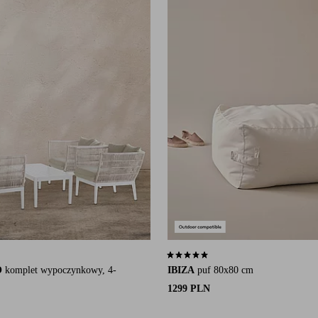
się na 28 ocenach
5,0 opierając się na 3 ocenach
O
komplet wypoczynkowy, 4-
IBIZA
puf 80x80 cm
1299 PLN