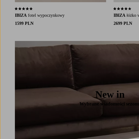
5,0 opierając się na 1 ocenach
4,0 opierając 
IBIZA
fotel wypoczynkowy
IBIZA
łóżko
1599 PLN
2699 PLN
New in
Wybrane wiadomości sezon