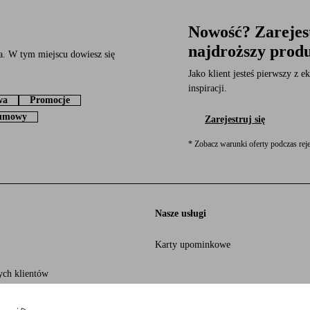
Nowość? Zarejest
najdroższy prod
a. W tym miejscu dowiesz się
Jako klient jesteś pierwszy z
inspiracji.
wa
Promocje
 umowy
Zarejestruj się
* Zobacz warunki oferty podczas reje
Nasze usługi
Karty upominkowe
ych klientów
ies
 rozwój