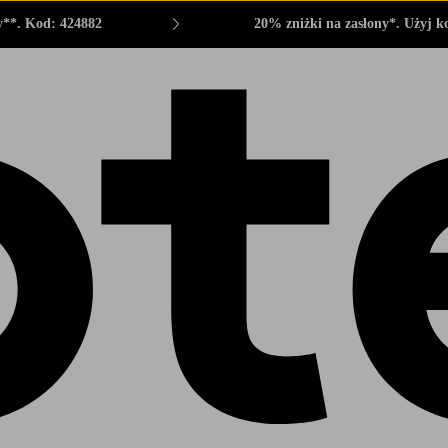
y**. Kod: 424882
20% zniżki na zasłony*. Użyj k