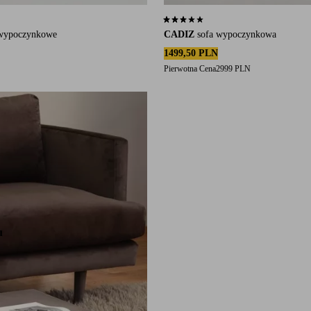
się na 2 ocenach
3,0 opierając się na 1 ocenach
 wypoczynkowe
CADIZ
sofa wypoczynkowa
1499,50 PLN
Pierwotna Cena
2999 PLN
u