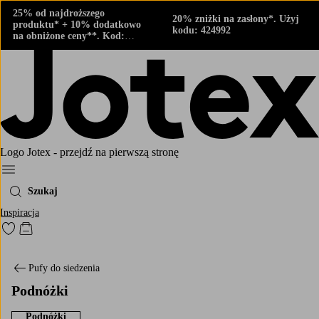
25% od najdroższego
20% zniżki na zasłony*. Użyj
produktu* + 10% dodatkowo
kodu: 424992
na obniżone ceny**. Kod:
424882
Logo Jotex - przejdź na pierwszą stronę
Menu
Szukaj
Inspiracja
Przejdź do ulubionych oznaczonych produktów
Przejdź do koszyka
Pufy do siedzenia
Podnóżki
Podnóżki