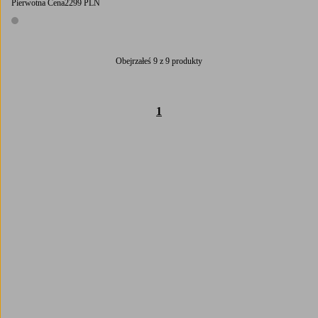
Pierwotna Cena
2299 PLN
1 kolor
Obejrzałeś 9 z 9 produkty
1
Trustpilot