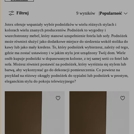
Filtruj
9 wyników
Sortuj według:
Popularność
Jotex oferuje wspaniały wybór podnóżków w wielu różnych stylach i
kolorach wielu znanych producentów. Podnóżek to wygodny i
wszechstronny mebel, który stanowi uzupełnienie fotela lub sofy. Podnóżek
może również służyć jako dodatkowe miejsce do siedzenia wokół stolika do
kawy lub jako mały kredens. To, który podnóżek wybierzesz, zależy od tego,
gdzie ma zostać ustawiony i w jakim stylu jest urządzony Twój dom. Wiele
osób kupuje podnóżki w dopasowanym kolorze, z tej samej serii co fotel lub
sofa. Możesz również postawić na podnóżek, który wyróżnia się stylem lub
barwą, aby wykorzystać go do dekoracji pomieszczenia. Co powiesz na
przykład na różowy okrągły podnóżek do sypialni lub podnóżek w prostym,
eleganckim stylu do pokoju telewizyjnego?
Dodaj do ulubionych
Dodaj