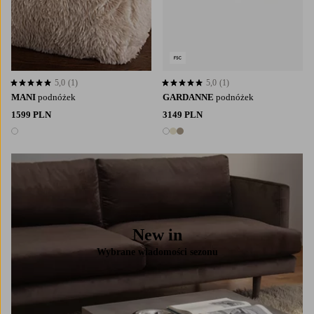
5,0
(1)
5,0
(1)
5,0 opierając się na 1 ocenach
5,0 opierając się na 1 ocenach
MANI
podnóżek
GARDANNE
podnóżek
1599 PLN
3149 PLN
1 kolor
3 kolory
New in
Wybrane wiadomości sezonu