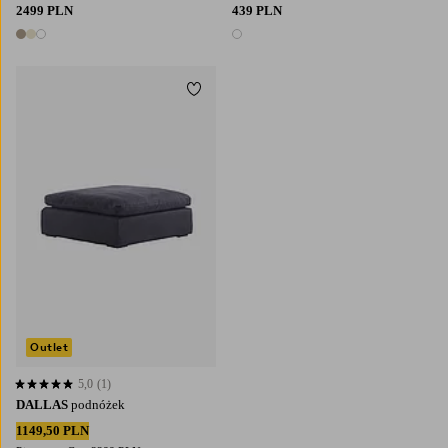
2499 PLN
439 PLN
3 kolory
1 kolor
Dodaj do ulubionych
Outlet
5,0
(1)
5,0 opierając się na 1 ocenach
DALLAS
podnóżek
1149,50 PLN