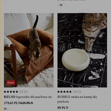
1 kolor
2 kolory
JUŻ
Dodaj do ulubionych
Dodaj
NIEBAWEM
S
M
Deal
5,0
(1)
5,0
(1)
5,0 opierając się na 1 ocenach
5,0 opierając się na 1 ocenach
KELSO
legowisko dla psa/kota cm
BUBBLE miska na karmę dla
psa/kota
279,65 PLN
329 PLN
89 PLN
2 kolory