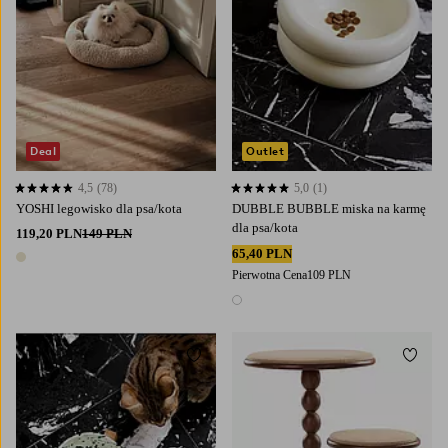
Deal
Outlet
4,5
(78)
5,0
(1)
4,5 opierając się na 78 ocenach
5,0 opierając się na 1 ocenach
YOSHI legowisko dla psa/kota
DUBBLE BUBBLE miska na karmę
dla psa/kota
119,20 PLN
149 PLN
65,40 PLN
1 kolor
Pierwotna Cena
109 PLN
1 kolor
Dodaj do ulubionych
Dodaj