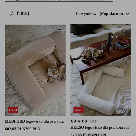
Filtruj
16 wyników
Sortuj według:
Popularność
Dodaj do ulubionych
Dodaj
S
M
S
M
Deal
Deal
MEDFORD
legowisko dla psa/kota
5,0
(1)
5,0 opierając się na 1 ocenach
KELSO
legowisko dla psa/kota cm
602,65 PLN
709 PLN
279,65 PLN
329 PLN