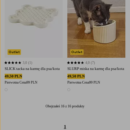
Outlet
Outlet
3,0
(1)
4,0
(7)
3,0 opierając się na 1 ocenach
4,0 opierając się na 7 ocenach
SLICK tacka na karmę dla psa/kota
SLURP miska na karmę dla psa/kota
49,50 PLN
49,50 PLN
Pierwotna Cena
99 PLN
Pierwotna Cena
99 PLN
1 kolor
1 kolor
Obejrzałeś 16 z 16 produkty
1