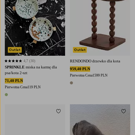
Outlet
Outlet
4,7
(30)
RENDONDO drzewko dla kota
4,7 opierając się na 30 ocenach
SPRINKLE
miska na karmę dla
959,40 PLN
psa/kota 2-szt
Pierwotna Cena
1599 PLN
71,40 PLN
1 kolor
Pierwotna Cena
119 PLN
1 kolor
Dodaj do ulubionych
Dodaj
S
L
S
L