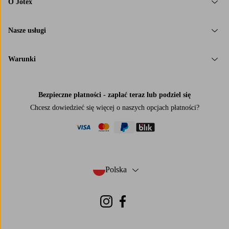
O Jotex
Nasze usługi
Warunki
Bezpieczne płatności - zapłać teraz lub podziel się
Chcesz dowiedzieć się więcej o
naszych opcjach płatności
?
visa
mastercard
paypal
blik
Polska
- Wybierz kraj
Instagram
Facebook