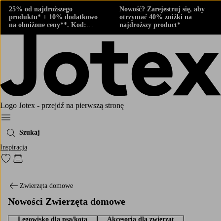
25% od najdroższego
Nowość? Zarejestruj się, aby
produktu* + 10% dodatkowo
otrzymać 40% zniżki na
na obniżone ceny**. Kod:
najdroższy product*
424882
Logo Jotex - przejdź na pierwszą stronę
Menu
Szukaj
Inspiracja
Przejdź do ulubionych oznaczonych produktów
Przejdź do koszyka
Zwierzęta domowe
Nowości Zwierzęta domowe
Legowisko dla psa/kota
Akcesoria dla zwierząt