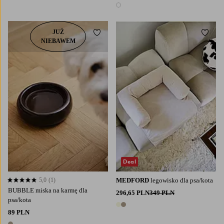
1 kolor
JUŻ
Dodaj do ulubionych
Dodaj
NIEBAWEM
M
S
Deal
5,0
(1)
MEDFORD
legowisko dla psa/kota
5,0 opierając się na 1 ocenach
BUBBLE miska na karmę dla
296,65 PLN
349 PLN
psa/kota
2 kolory
89 PLN