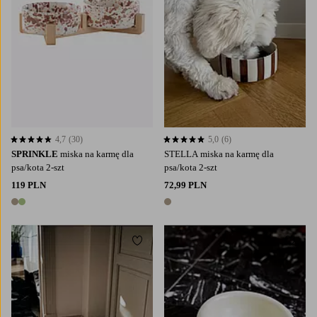
4,7
(30)
5,0
(6)
4,7 opierając się na 30 ocenach
5,0 opierając się na 6 ocenach
SPRINKLE
miska na karmę dla
STELLA miska na karmę dla
psa/kota 2-szt
psa/kota 2-szt
119 PLN
72,99 PLN
2 kolory
1 kolor
Dodaj do ulubionych
Dodaj
S
M
L
XL