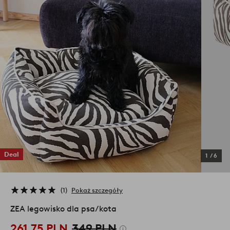
Deal
1
/
6
1
Pokaż szczegóły
ZEA legowisko dla psa/kota
261,75 PLN
349 PLN