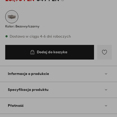
Kolor: Bezowy/czarny
W magazynie
Dostawa w ciągu 4-6 dni roboczych
Dodaj do koszyka
Dodaj
do
koszyka
Dodaj
do
ulubiony
Informacje o produkcie
Specyfikacja produktu
Płatność