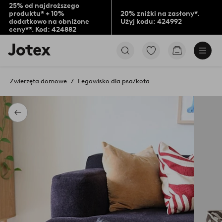
25% od najdroższego
produktu* + 10%
20% zniżki na zasłony*.
dodatkowo na obniżone
Użyj kodu: 424992
ceny**. Kod: 424882
Logo
Przejdź
Przejdź
Jotex
do
do
-
ulubionych
koszyka
przejdź
oznaczonych
Zwierzęta domowe
Legowisko dla psa/kota
na
produktów
pierwszą
stronę
Powrót