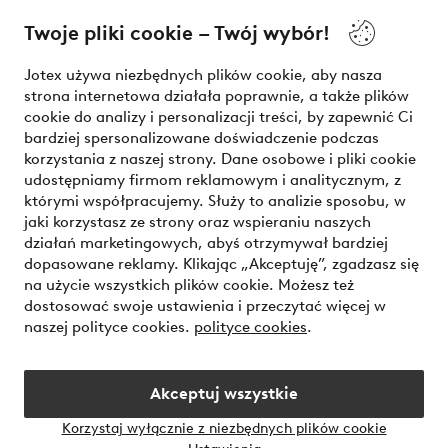
O Jotex
Twoje pliki cookie – Twój wybór!
Nasze usługi
Jotex używa niezbędnych plików cookie, aby nasza
strona internetowa działała poprawnie, a także plików
Warunki
cookie do analizy i personalizacji treści, by zapewnić Ci
bardziej spersonalizowane doświadczenie podczas
korzystania z naszej strony. Dane osobowe i pliki cookie
udostępniamy firmom reklamowym i analitycznym, z
Bezpieczne płatności - zapłać teraz lub podziel się
którymi współpracujemy. Służy to analizie sposobu, w
jaki korzystasz ze strony oraz wspieraniu naszych
Chcesz dowiedzieć się więcej o
naszych opcjach płatności
?
działań marketingowych, abyś otrzymywał bardziej
dopasowane reklamy. Klikając „Akceptuję”, zgadzasz się
na użycie wszystkich plików cookie. Możesz też
dostosować swoje ustawienia i przeczytać więcej w
naszej polityce cookies.
polityce cookies
.
Polska - Wybierz kraj
Akceptuj wszystkie
Instagram
Facebook
Korzystaj wyłącznie z niezbędnych plików cookie