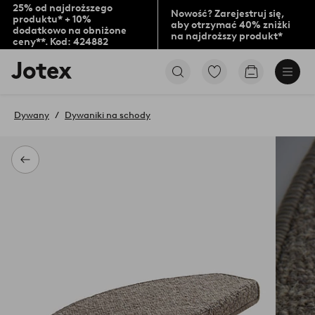
25% od najdroższego
Nowość? Zarejestruj się,
produktu* + 10%
aby otrzymać 40% zniżki
dodatkowo na obniżone
na najdroższy produkt*
ceny**. Kod: 424882
Logo
Przejdź
Przejdź
Jotex
do
do
-
ulubionych
koszyka
przejdź
oznaczonych
Dywany
Dywaniki na schody
na
produktów
pierwszą
stronę
Powrót