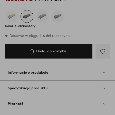
Kolor: Ciemnoszary
W magazynie
Dostawa w ciągu 4-6 dni roboczych
Dodaj do koszyka
Dodaj
do
koszyka
Dodaj
do
ulubiony
Informacje o produkcie
Specyfikacja produktu
Płatność