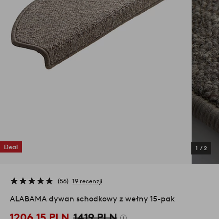
Deal
1
/
2
56
19 recenzji
ALABAMA dywan schodkowy z wełny 15-pak
1206,15 PLN
1419 PLN