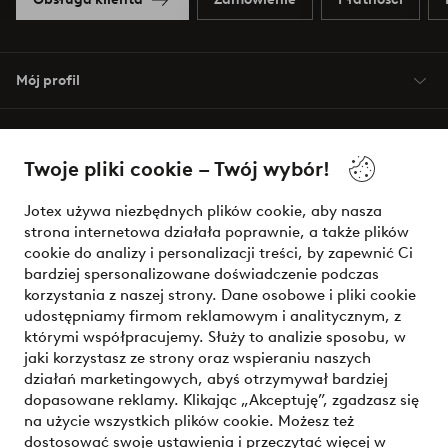
Mój profil
O Jotex
Twoje pliki cookie – Twój wybór!
Nasze usługi
Jotex używa niezbędnych plików cookie, aby nasza
strona internetowa działała poprawnie, a także plików
Warunki
cookie do analizy i personalizacji treści, by zapewnić Ci
bardziej spersonalizowane doświadczenie podczas
korzystania z naszej strony. Dane osobowe i pliki cookie
udostępniamy firmom reklamowym i analitycznym, z
Bezpieczne płatności - zapłać teraz lub podziel się
którymi współpracujemy. Służy to analizie sposobu, w
jaki korzystasz ze strony oraz wspieraniu naszych
Chcesz dowiedzieć się więcej o
naszych opcjach płatności
?
działań marketingowych, abyś otrzymywał bardziej
dopasowane reklamy. Klikając „Akceptuję”, zgadzasz się
na użycie wszystkich plików cookie. Możesz też
dostosować swoje ustawienia i przeczytać więcej w