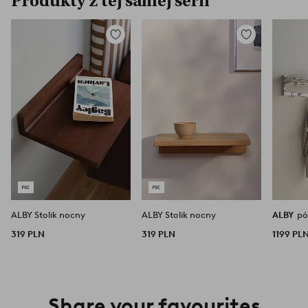
Produkty z tej samej serii
Dodaj
Dodaj
do
do
ulubionych
ulubionych
ALBY Stolik nocny
ALBY Stolik nocny
ALBY
pó
319 PLN
319 PLN
1199 PL
Share your favourites