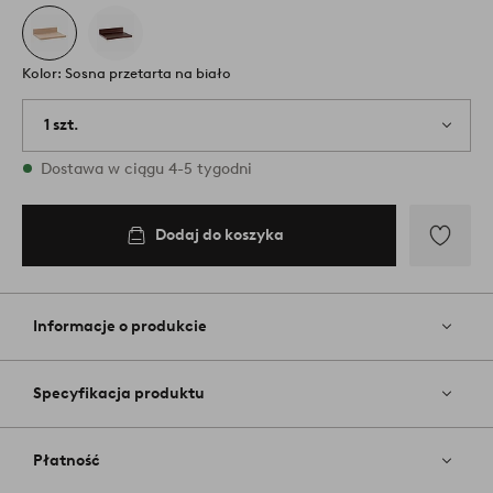
Kolor: Sosna przetarta na biało
1 szt.
W magazynie
Dostawa w ciągu 4-5 tygodni
Dodaj do koszyka
Dodaj
do
ulubiony
Informacje o produkcie
Specyfikacja produktu
Płatność