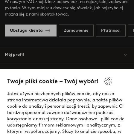
W naszym FAQ znajdziesz odpowiedzi na najczęściej zadawane
pytania. W tym miejscu dowiesz się również, jak najszybciej
można się z nami skontaktować.
Obsługa klienta
Zamówienie
Płatności
Mój profil
O Jotex
Twoje pliki cookie – Twój wybór!
Nasze usługi
Jotex używa niezbędnych plików cookie, aby nasza
strona internetowa działała poprawnie, a także plików
Warunki
cookie do analizy i personalizacji treści, by zapewnić Ci
bardziej spersonalizowane doświadczenie podczas
korzystania z naszej strony. Dane osobowe i pliki cookie
udostępniamy firmom reklamowym i analitycznym, z
Bezpieczne płatności - zapłać teraz lub podziel się
którymi współpracujemy. Służy to analizie sposobu, w