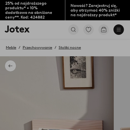
25% od najdroższego
Nowość? Zarejestruj się,
produktu* + 10%
aby otrzymać 40% zniżki
dodatkowo na obniżone
na najdroższy produkt*
ceny**. Kod: 424882
Logo
Przejdź
Przejdź
Jotex
do
do
-
ulubionych
koszyka
przejdź
oznaczonych
Meble
Przechowywanie
Stoliki nocne
na
produktów
pierwszą
stronę
Powrót