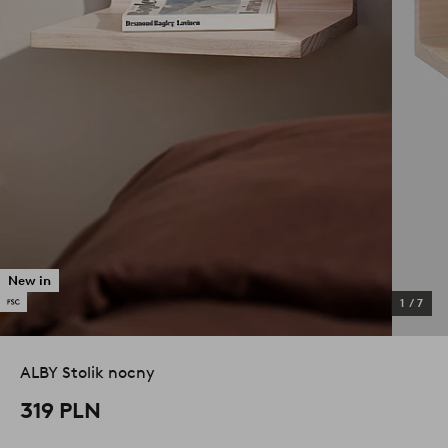
New in
1
/
7
ALBY Stolik nocny
319 PLN