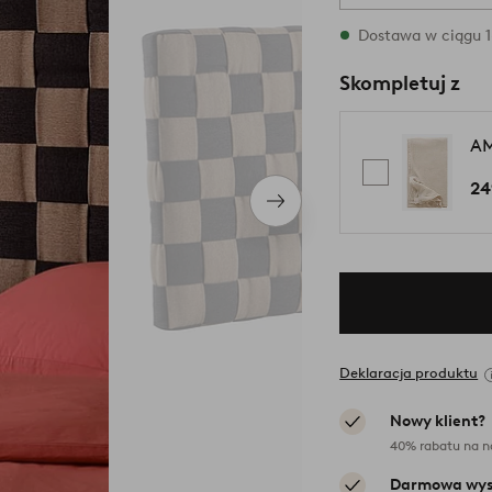
W magazynie
Dostawa w ciągu 1
Skompletuj z
AM
24
Następny
produkt
Deklaracja produktu
Nowy klient?
40% rabatu na n
Darmowa wys