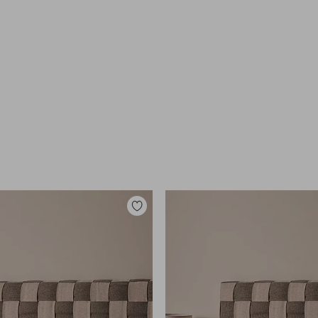
Dodaj
do
ulubionych