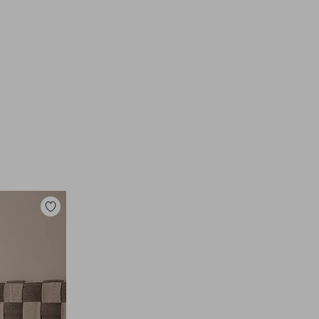
Dodaj
do
ulubionych