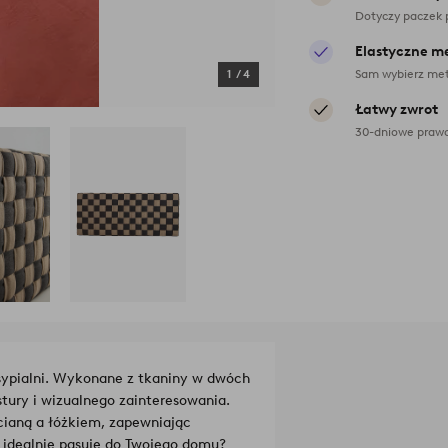
Dotyczy paczek 
Elastyczne m
Sam wybierz met
1
/
4
Łatwy zwrot
30-dniowe prawo
sypialni. Wykonane z tkaniny w dwóch
stury i wizualnego zainteresowania.
cianą a łóżkiem, zapewniając
r idealnie pasuje do Twojego domu?