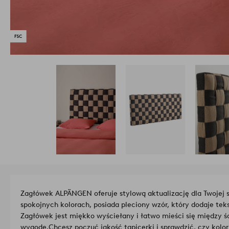
Zagłówek ALPÄNGEN oferuje stylową aktualizację dla Twojej 
spokojnych kolorach, posiada pleciony wzór, który dodaje tek
Zagłówek jest miękko wyściełany i łatwo mieści się między ś
wygodę.
Chcesz poczuć jakość tapicerki i sprawdzić, czy kolo