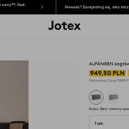
 ceny**. Kod:
Nowość? Zarejestruj się, aby ot
Logo
Jotex
-
przejdź
na
pierwszą
stronę
ALPÄNGEN zagłów
949,50 PLN
Pierwotna Cena
1899 
Kolor: Bez/ ciemny sza
1 szt.