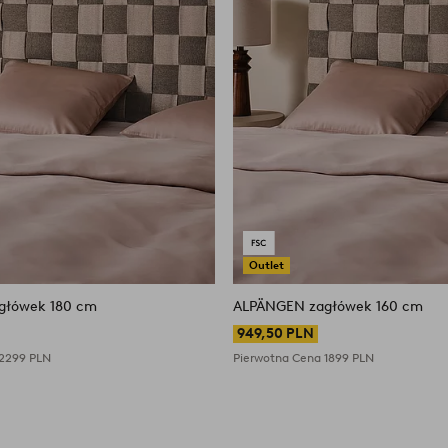
Outlet
ALPÄNGEN zagłówek 180 cm
ALPÄNGEN zagłówek 160 cm
949,50 PLN
2299 PLN
Pierwotna Cena
1899 PLN