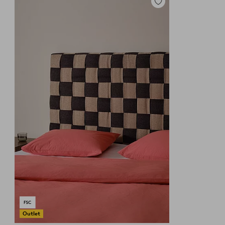
Dodaj
do
ulubionych
Outlet