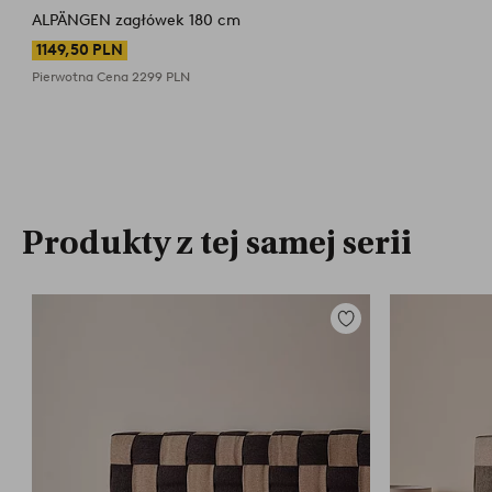
ALPÄNGEN zagłówek 180 cm
1149,50 PLN
Pierwotna Cena
2299 PLN
Produkty z tej samej serii
Dodaj
do
ulubionych