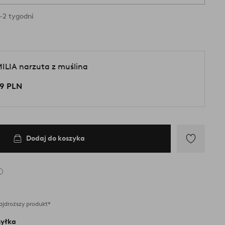
-2 tygodni
ILIA narzuta z muślina
9 PLN
Dodaj do koszyka
Dodaj
do
ulubionych
ajdroższy produkt*
yłka