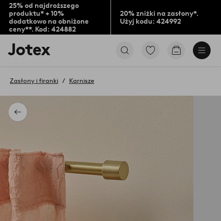
25% od najdroższego
produktu* + 10%
20% zniżki na zasłony*.
dodatkowo na obniżone
Użyj kodu: 424992
ceny**. Kod: 424882
Logo
Przejdź
Przejdź
Jotex
do
do
-
ulubionych
koszyka
przejdź
oznaczonych
Zasłony i firanki
Karnisze
na
produktów
pierwszą
stronę
Powrót