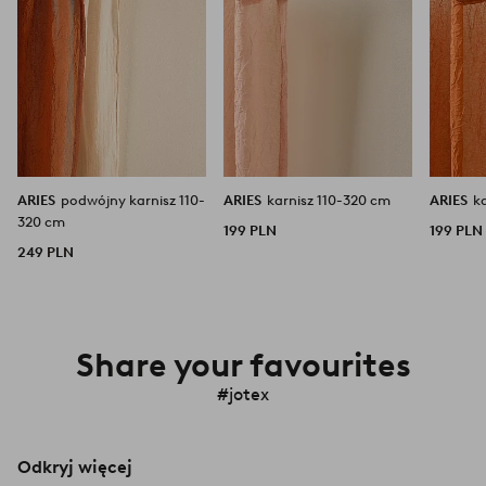
ARIES
podwójny karnisz 110-
ARIES
karnisz 110-320 cm
ARIES
k
320 cm
199 PLN
199 PLN
249 PLN
Share your favourites
#jotex
Odkryj więcej