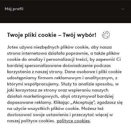
Mój profil
O Jotex
Twoje pliki cookie – Twój wybór!
Nasze usługi
Jotex używa niezbędnych plików cookie, aby nasza
strona internetowa działała poprawnie, a także plików
Warunki
cookie do analizy i personalizacji treści, by zapewnić Ci
bardziej spersonalizowane doświadczenie podczas
korzystania z naszej strony. Dane osobowe i pliki cookie
udostępniamy firmom reklamowym i analitycznym, z
Bezpieczne płatności - zapłać teraz lub podziel się
którymi współpracujemy. Służy to analizie sposobu, w
jaki korzystasz ze strony oraz wspieraniu naszych
Chcesz dowiedzieć się więcej o
naszych opcjach płatności
?
działań marketingowych, abyś otrzymywał bardziej
dopasowane reklamy. Klikając „Akceptuję”, zgadzasz się
na użycie wszystkich plików cookie. Możesz też
dostosować swoje ustawienia i przeczytać więcej w
naszej polityce cookies.
polityce cookies
.
Polska - Wybierz kraj