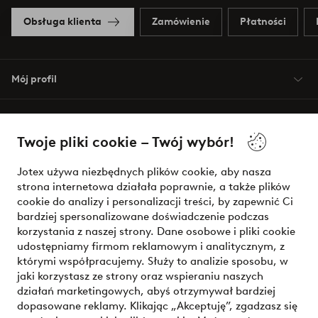
Obsługa klienta
Zamówienie
Płatności
Mój profil
O Jotex
Twoje pliki cookie – Twój wybór!
Nasze usługi
Jotex używa niezbędnych plików cookie, aby nasza
strona internetowa działała poprawnie, a także plików
Warunki
cookie do analizy i personalizacji treści, by zapewnić Ci
bardziej spersonalizowane doświadczenie podczas
korzystania z naszej strony. Dane osobowe i pliki cookie
udostępniamy firmom reklamowym i analitycznym, z
Bezpieczne płatności - zapłać teraz lub podziel się
którymi współpracujemy. Służy to analizie sposobu, w
jaki korzystasz ze strony oraz wspieraniu naszych
Chcesz dowiedzieć się więcej o
naszych opcjach płatności
?
działań marketingowych, abyś otrzymywał bardziej
dopasowane reklamy. Klikając „Akceptuję”, zgadzasz się