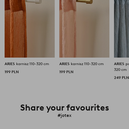
ARIES
karnisz 110-320 cm
ARIES
karnisz 110-320 cm
ARIES
p
320 cm
199 PLN
199 PLN
249 PL
Share your favourites
#jotex