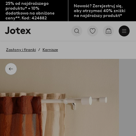
25% od najdroższego
Nowość? Zarejestruj się,
produktu* + 10%
aby otrzymać 40% zniżki
dodatkowo na obniżone
na najdroższy produkt*
ceny**. Kod: 424882
Logo
Przejdź
Przejdź
Jotex
do
do
-
ulubionych
koszyka
przejdź
oznaczonych
Zasłony i firanki
Karnisze
na
produktów
pierwszą
stronę
Powrót