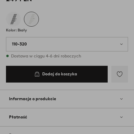
Kolor: Biały
110-320
W magazynie
Dostawa w ciągu 4-6 dni roboczych
Dodaj do koszyka
Dodaj
do
koszyka
Dodaj
do
ulubiony
Informacje o produkcie
Płatność