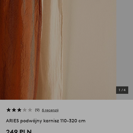
1
/
4
9
6 recenzji
ARIES podwójny karnisz 110-320 cm
249 PLN