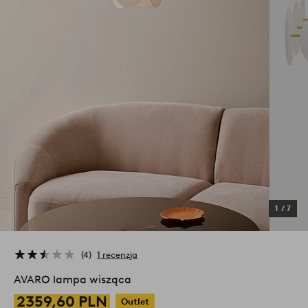
1
/
7
4
1 recenzja
AVARO lampa wisząca
2359,60 PLN
Outlet