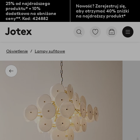
25% od najdroższego
Nowość? Zarejestruj się,
produktu* + 10%
aby otrzymać 40% zniżki
dodatkowo na obniżone
na najdroższy produkt*
ceny**. Kod: 424882
Logo
Przejdź
Przejdź
Jotex
do
do
-
ulubionych
koszyka
przejdź
oznaczonych
Oświetlenie
Lampy sufitowe
na
produktów
pierwszą
stronę
Powrót