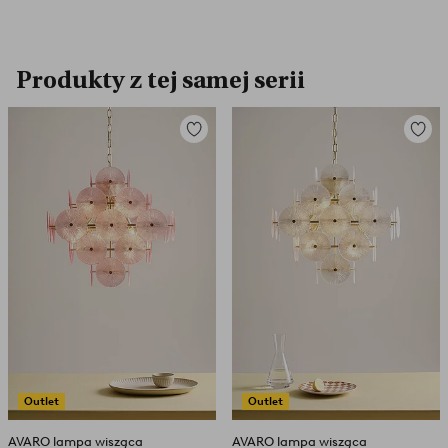
Produkty z tej samej serii
Dodaj
Dodaj
do
do
ulubionych
ulubio
Outlet
Outlet
AVARO lampa wisząca
AVARO lampa wisząca