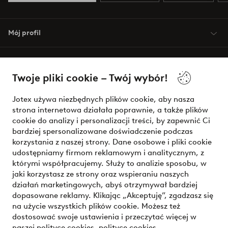
Mój profil
O Jotex
Twoje pliki cookie – Twój wybór!
Nasze usługi
Jotex używa niezbędnych plików cookie, aby nasza
strona internetowa działała poprawnie, a także plików
Warunki
cookie do analizy i personalizacji treści, by zapewnić Ci
bardziej spersonalizowane doświadczenie podczas
korzystania z naszej strony. Dane osobowe i pliki cookie
udostępniamy firmom reklamowym i analitycznym, z
Bezpieczne płatności - zapłać teraz lub podziel się
którymi współpracujemy. Służy to analizie sposobu, w
jaki korzystasz ze strony oraz wspieraniu naszych
Chcesz dowiedzieć się więcej o
naszych opcjach płatności
?
działań marketingowych, abyś otrzymywał bardziej
dopasowane reklamy. Klikając „Akceptuję”, zgadzasz się
na użycie wszystkich plików cookie. Możesz też
dostosować swoje ustawienia i przeczytać więcej w
naszej polityce cookies.
polityce cookies
.