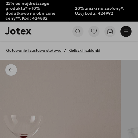
25% od najdroższego
produktu* + 10%
20% zniżki na zasłony*.
dodatkowo na obniżone
Użyj kodu: 424992
ceny**. Kod: 424882
Logo
Przejdź
Przejdź
Jotex
do
do
-
ulubionych
koszyka
przejdź
oznaczonych
Gotowanie i zastawa stołowa
Kieliszki i szklanki
na
produktów
pierwszą
stronę
Powrót