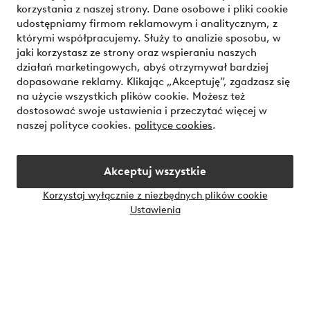
korzystania z naszej strony. Dane osobowe i pliki cookie
Mój profil
udostępniamy firmom reklamowym i analitycznym, z
którymi współpracujemy. Służy to analizie sposobu, w
jaki korzystasz ze strony oraz wspieraniu naszych
O Jotex
działań marketingowych, abyś otrzymywał bardziej
dopasowane reklamy. Klikając „Akceptuję”, zgadzasz się
Nasze usługi
na użycie wszystkich plików cookie. Możesz też
dostosować swoje ustawienia i przeczytać więcej w
naszej polityce cookies.
polityce cookies
.
Warunki
Akceptuj wszystkie
Bezpieczne płatności - zapłać teraz lub podziel się
Korzystaj wyłącznie z niezbędnych plików cookie
Chcesz dowiedzieć się więcej o
naszych opcjach płatności
?
Ustawienia
Polska - Wybierz kraj