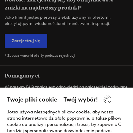
zniżki na najdroższy produkt*
Jako klient jesteś pierwszy z ekskluzywnymi ofertami,
ekscytującymi wiadomościami i mnóstwem inspiracji.
Zarejestruj się
* Zobacz warunki oferty podczas rejestracji
Pomagamy ci
W naszym FAQ znajdziesz odpowiedzi na najczęściej zadawane
pytania. W tym miejscu dowiesz się również, jak najszybciej
Twoje pliki cookie – Twój wybór!
można się z nami skontaktować.
Jotex używa niezbędnych plików cookie, aby nasza
Obsługa klienta
Zamówienie
Płatności
strona internetowa działała poprawnie, a także plików
cookie do analizy i personalizacji treści, by zapewnić Ci
bardziej spersonalizowane doświadczenie podczas