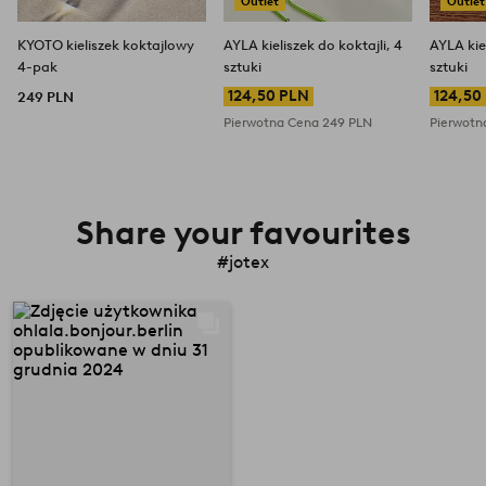
Outlet
Outlet
KYOTO kieliszek koktajlowy
AYLA kieliszek do koktajli, 4
AYLA kiel
4-pak
sztuki
sztuki
124,50 PLN
124,50
249 PLN
Pierwotna Cena
249 PLN
Pierwot
Share your favourites
#jotex