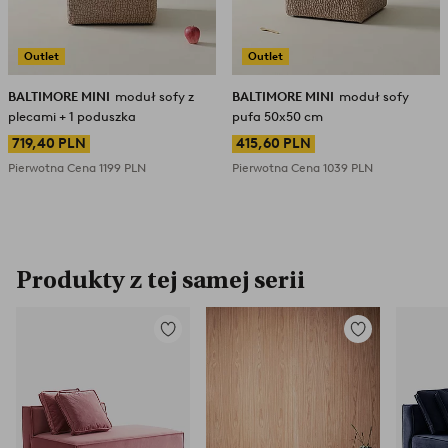
Outlet
Outlet
BALTIMORE MINI
moduł sofy z
BALTIMORE MINI
moduł sofy
plecami + 1 poduszka
pufa 50x50 cm
719,40 PLN
415,60 PLN
Pierwotna Cena
1199 PLN
Pierwotna Cena
1039 PLN
Produkty z tej samej serii
Dodaj
Dodaj
do
do
ulubionych
ulubionych