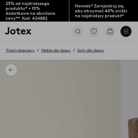
25% od najdroższego
Nowość? Zarejestruj się,
produktu* + 10%
aby otrzymać 40% zniżki
dodatkowo na obniżone
na najdroższy produkt*
ceny**. Kod: 424882
Logo
Przejdź
Przejdź
Jotex
do
do
-
ulubionych
koszyka
przejdź
oznaczonych
Pokój dziecięcy
Meble dla dzieci
Sofy dla dzieci
na
produktów
pierwszą
stronę
Powrót