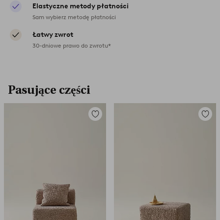
Elastyczne metody płatności
Sam wybierz metodę płatności
Łatwy zwrot
30-dniowe prawo do zwrotu*
Pasujące części
Dodaj
Dodaj
do
do
ulubionych
ulubio