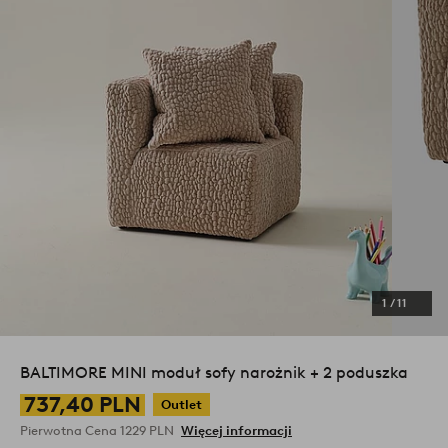
1
/
11
BALTIMORE MINI moduł sofy narożnik + 2 poduszka
737,40 PLN
Outlet
Pierwotna Cena
1229 PLN
Więcej informacji