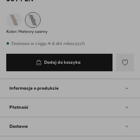
Kolor: Matowy czarny
W magazynie
Dostawa w ciągu 4-6 dni roboczych
Dodaj do koszyka
Dodaj
do
koszyka
Dodaj
do
ulubiony
Informacje o produkcie
Płatność
Dostawa