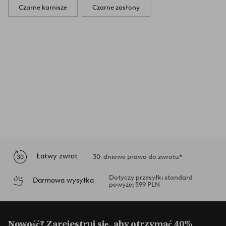
Czarne karnisze
Czarne zasłony
Łatwy zwrot
30-dniowe prawo do zwrotu*
Dotyczy przesyłki standard
Darmowa wysyłka
powyżej 599 PLN
Nowość? Zarejestruj się, aby otrzymać 40%