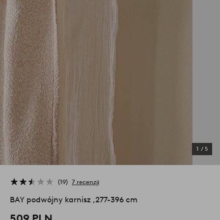
1
/
5
19
7 recenzji
BAY podwójny karnisz ,277-396 cm
509 PLN