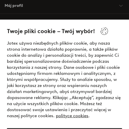
Mój profil
O Jotex
Twoje pliki cookie – Twój wybór!
Nasze usługi
Jotex używa niezbędnych plików cookie, aby nasza
strona internetowa działała poprawnie, a także plików
Warunki
cookie do analizy i personalizacji treści, by zapewnić Ci
bardziej spersonalizowane doświadczenie podczas
korzystania z naszej strony. Dane osobowe i pliki cookie
udostępniamy firmom reklamowym i analitycznym, z
Bezpieczne płatności - zapłać teraz lub podziel się
którymi współpracujemy. Służy to analizie sposobu, w
jaki korzystasz ze strony oraz wspieraniu naszych
Chcesz dowiedzieć się więcej o
naszych opcjach płatności
?
działań marketingowych, abyś otrzymywał bardziej
dopasowane reklamy. Klikając „Akceptuję”, zgadzasz się
na użycie wszystkich plików cookie. Możesz też
dostosować swoje ustawienia i przeczytać więcej w
naszej polityce cookies.
polityce cookies
.
Polska - Wybierz kraj