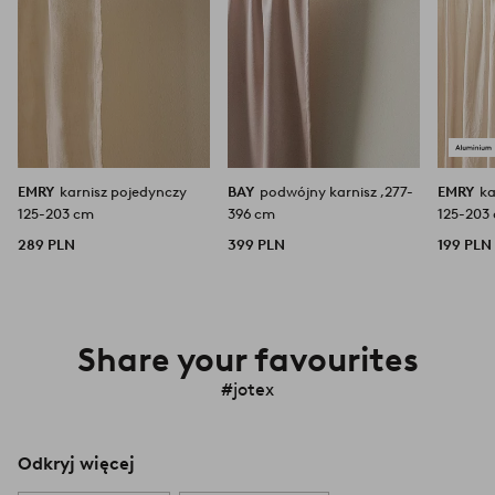
EMRY
karnisz pojedynczy
BAY
podwójny karnisz ,277-
EMRY
ka
125-203 cm
396 cm
125-203
289 PLN
399 PLN
199 PLN
Share your favourites
#jotex
Odkryj więcej