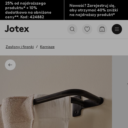
25% od najdroższego
Nowość? Zarejestruj się,
produktu* + 10%
aby otrzymać 40% zniżki
dodatkowo na obniżone
na najdroższy produkt*
ceny**. Kod: 424882
Logo
Przejdź
Przejdź
Jotex
do
do
-
ulubionych
koszyka
przejdź
oznaczonych
Zasłony i firanki
Karnisze
na
produktów
pierwszą
stronę
Powrót