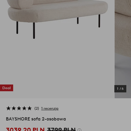
Deal
1
/
6
2
1 recenzja
BAYSHORE sofa 2-osobowa
3039,20 PLN
3799 PLN