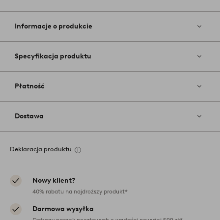
Dodaj
do
ulubiony
Informacje o produkcie
Specyfikacja produktu
Płatność
Dostawa
Deklaracja produktu
Nowy klient?
40% rabatu na najdroższy produkt*
Darmowa wysyłka
Dotyczy paczek pocztowych o wartości powyżej 599 zł*