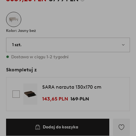
Kolor: Jasny beż
1 szt.
W magazynie
Dostawa w ciągu 1-2 tygodni
Skompletuj z
SARA narzuta 130x170 cm
143,65 PLN
169 PLN
Dodaj do koszyka