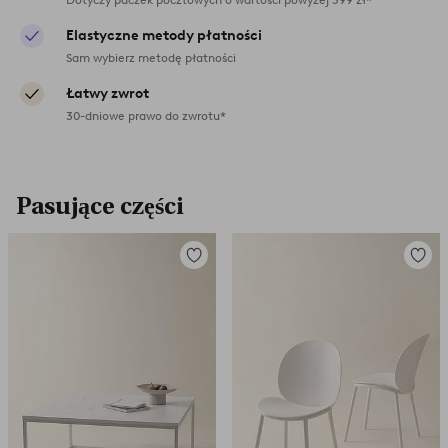
Elastyczne metody płatności
Sam wybierz metodę płatności
Łatwy zwrot
30-dniowe prawo do zwrotu*
Pasujące części
Dodaj
Dodaj
do
do
ulubionych
ulubio