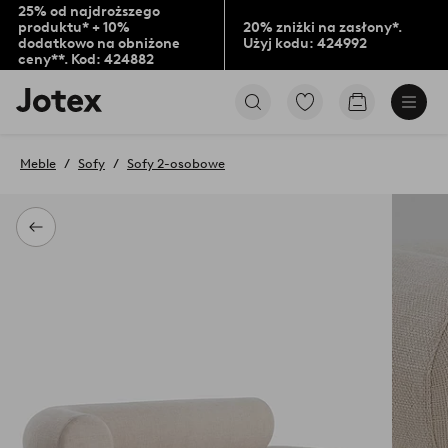
25% od najdroższego
produktu* + 10%
20% zniżki na zasłony*.
dodatkowo na obniżone
Użyj kodu: 424992
ceny**. Kod: 424882
Logo
Przejdź
Przejdź
Jotex
do
do
-
ulubionych
koszyka
przejdź
oznaczonych
Meble
Sofy
Sofy 2-osobowe
na
produktów
pierwszą
stronę
Powrót