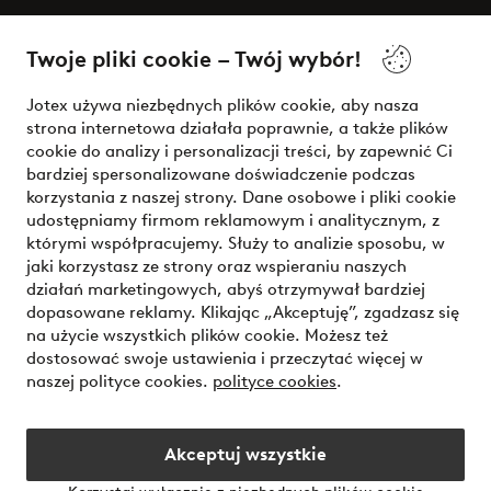
O Jotex
Twoje pliki cookie – Twój wybór!
Nasze usługi
Jotex używa niezbędnych plików cookie, aby nasza
strona internetowa działała poprawnie, a także plików
Warunki
cookie do analizy i personalizacji treści, by zapewnić Ci
bardziej spersonalizowane doświadczenie podczas
korzystania z naszej strony. Dane osobowe i pliki cookie
udostępniamy firmom reklamowym i analitycznym, z
Bezpieczne płatności - zapłać teraz lub podziel się
którymi współpracujemy. Służy to analizie sposobu, w
jaki korzystasz ze strony oraz wspieraniu naszych
Chcesz dowiedzieć się więcej o
naszych opcjach płatności
?
działań marketingowych, abyś otrzymywał bardziej
dopasowane reklamy. Klikając „Akceptuję”, zgadzasz się
na użycie wszystkich plików cookie. Możesz też
dostosować swoje ustawienia i przeczytać więcej w
naszej polityce cookies.
polityce cookies
.
Polska - Wybierz kraj
Akceptuj wszystkie
Instagram
Facebook