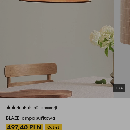
1
/
4
6
5 recenzji
BLAZE lampa sufitowa
497,40 PLN
Outlet