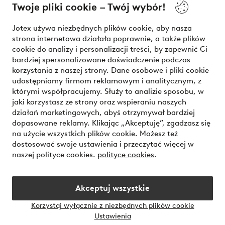
Twoje pliki cookie – Twój wybór!
Nasze usługi
Jotex używa niezbędnych plików cookie, aby nasza
strona internetowa działała poprawnie, a także plików
Warunki
cookie do analizy i personalizacji treści, by zapewnić Ci
bardziej spersonalizowane doświadczenie podczas
korzystania z naszej strony. Dane osobowe i pliki cookie
udostępniamy firmom reklamowym i analitycznym, z
Bezpieczne płatności - zapłać teraz lub podziel się
którymi współpracujemy. Służy to analizie sposobu, w
jaki korzystasz ze strony oraz wspieraniu naszych
Chcesz dowiedzieć się więcej o
naszych opcjach płatności
?
działań marketingowych, abyś otrzymywał bardziej
dopasowane reklamy. Klikając „Akceptuję”, zgadzasz się
na użycie wszystkich plików cookie. Możesz też
dostosować swoje ustawienia i przeczytać więcej w
naszej polityce cookies.
polityce cookies
.
Polska - Wybierz kraj
Akceptuj wszystkie
Instagram
Facebook
Korzystaj wyłącznie z niezbędnych plików cookie
Ustawienia