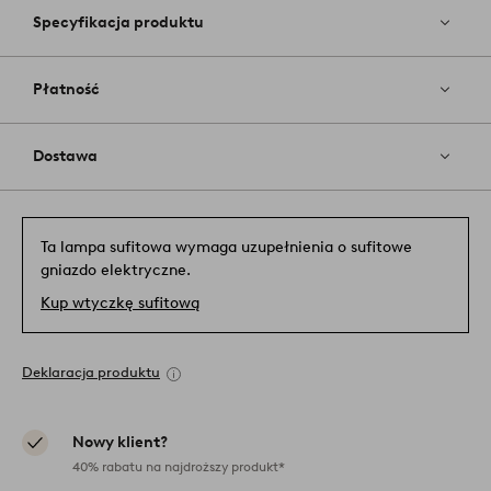
Specyfikacja produktu
Płatność
Dostawa
Ta lampa sufitowa wymaga uzupełnienia o sufitowe
gniazdo elektryczne.
Kup wtyczkę sufitową
Deklaracja produktu
Nowy klient?
40% rabatu na najdroższy produkt*