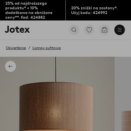
25% od najdroższego
produktu* + 10%
20% zniżki na zasłony*.
dodatkowo na obniżone
Użyj kodu: 424992
ceny**. Kod: 424882
Logo
Przejdź
Przejdź
Jotex
do
do
-
ulubionych
koszyka
przejdź
oznaczonych
Oświetlenie
Lampy sufitowe
na
produktów
pierwszą
stronę
Powrót