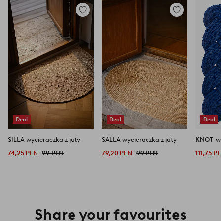
Dodaj
Dodaj
do
do
ulubionych
ulubionych
Deal
Deal
Deal
SILLA wycieraczka z juty
SALLA wycieraczka z juty
KNOT
w
74,25 PLN
99 PLN
79,20 PLN
99 PLN
111,75 P
Share your favourites