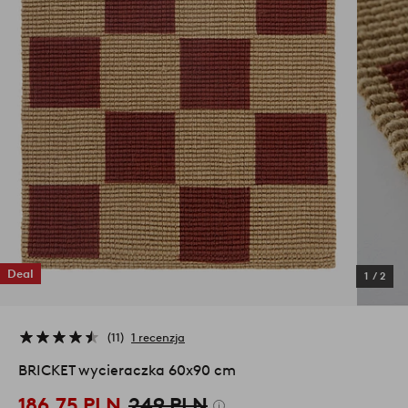
Deal
1
/
2
11
1 recenzja
BRICKET wycieraczka 60x90 cm
186,75 PLN
249 PLN