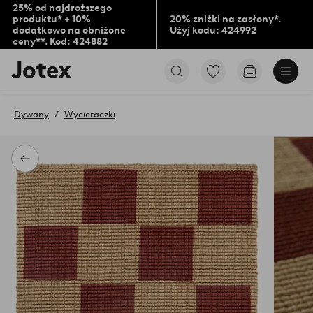
25% od najdroższego
produktu* + 10%
20% zniżki na zasłony*.
dodatkowo na obniżone
Użyj kodu: 424992
ceny**. Kod: 424882
Logo
Przejdź
Przejdź
Jotex
do
do
-
ulubionych
koszyka
przejdź
oznaczonych
Dywany
Wycieraczki
na
produktów
pierwszą
stronę
Powrót