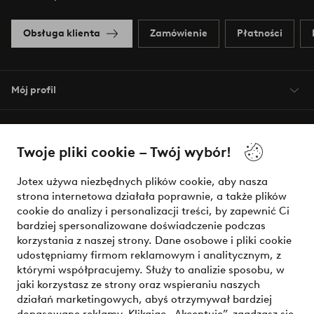
Obsługa klienta
Zamówienie
Płatności
Mój profil
O Jotex
Twoje pliki cookie – Twój wybór!
Nasze usługi
Jotex używa niezbędnych plików cookie, aby nasza
strona internetowa działała poprawnie, a także plików
Warunki
cookie do analizy i personalizacji treści, by zapewnić Ci
bardziej spersonalizowane doświadczenie podczas
korzystania z naszej strony. Dane osobowe i pliki cookie
udostępniamy firmom reklamowym i analitycznym, z
Bezpieczne płatności - zapłać teraz lub podziel się
którymi współpracujemy. Służy to analizie sposobu, w
jaki korzystasz ze strony oraz wspieraniu naszych
Chcesz dowiedzieć się więcej o
naszych opcjach płatności
?
działań marketingowych, abyś otrzymywał bardziej