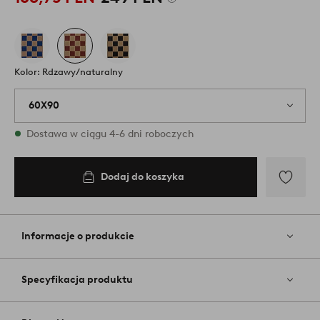
Kolor: Rdzawy/naturalny
60X90
W magazynie
Dostawa w ciągu 4-6 dni roboczych
Dodaj do koszyka
Dodaj
do
koszyka
Dodaj
do
ulubiony
Informacje o produkcie
Specyfikacja produktu