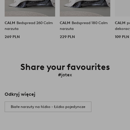
CALM
Bedspread 260 Calm
CALM
Bedspread 180 Calm
CALM
p
narzuta
narzuta
dekoracy
cm
269 PLN
229 PLN
109 PLN
Share your favourites
#jotex
Odkryj więcej
Białe narzuty na łóżko - Łóżko pojedyncze