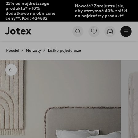
25% od najdroższego
Nowość? Zarejestruj się,
produktu* + 10%
aby otrzymać 40% zniżki
dodatkowo na obniżone
na najdroższy produkt*
ceny**. Kod: 424882
Logo
Przejdź
Przejdź
Jotex
do
do
-
ulubionych
koszyka
przejdź
oznaczonych
Pościel
Narzuty
Łóżko pojedyncze
na
produktów
pierwszą
stronę
Powrót