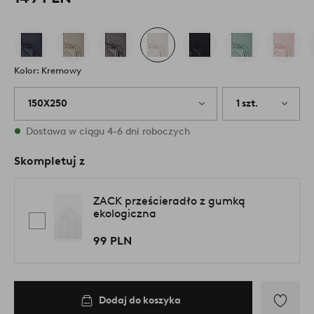
Kolor: Kremowy
150X250
1 szt.
W magazynie
Dostawa w ciągu 4-6 dni roboczych
Skompletuj z
ZACK prześcieradło z gumką
ekologiczna
99 PLN
Dodaj do koszyka