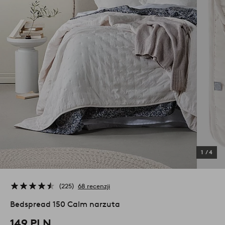
1
/
4
225
68 recenzji
Bedspread 150 Calm narzuta
149 PLN