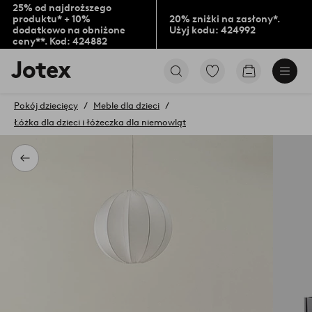
25% od najdroższego
produktu* + 10%
20% zniżki na zasłony*.
dodatkowo na obniżone
Użyj kodu: 424992
ceny**. Kod: 424882
Logo
Przejdź
Przejdź
Jotex
do
do
-
ulubionych
koszyka
przejdź
Pokój dziecięcy
Meble dla dzieci
oznaczonych
na
Łóżka dla dzieci i łóżeczka dla niemowląt
produktów
pierwszą
stronę
Powrót