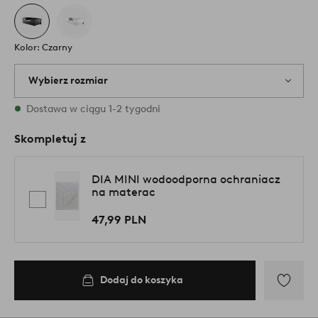
Kolor: Czarny
Wybierz rozmiar
1 rozmiary są dostępne w magazynie
Dostawa w ciągu 1-2 tygodni
Skompletuj z
DIA MINI wodoodporna ochraniacz
na materac
47,99 PLN
Dodaj do koszyka
Dodaj