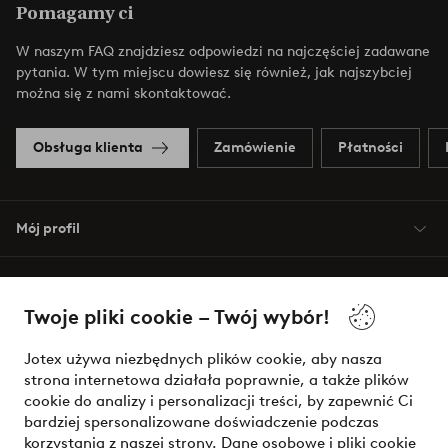
Pomagamy ci
W naszym FAQ znajdziesz odpowiedzi na najczęściej zadawane
pytania. W tym miejscu dowiesz się również, jak najszybciej
można się z nami skontaktować.
Obsługa klienta
Zamówienie
Płatności
Mój profil
O Jotex
Twoje pliki cookie – Twój wybór!
Nasze usługi
Jotex używa niezbędnych plików cookie, aby nasza
strona internetowa działała poprawnie, a także plików
Warunki
cookie do analizy i personalizacji treści, by zapewnić Ci
bardziej spersonalizowane doświadczenie podczas
korzystania z naszej strony. Dane osobowe i pliki cookie