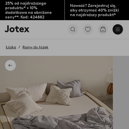
25% od najdroższego
Nowość? Zarejestruj się,
produktu* + 10%
aby otrzymać 40% zniżki
dodatkowo na obniżone
na najdroższy produkt*
ceny**. Kod: 424882
Logo
Przejdź
Przejdź
Jotex
do
do
-
ulubionych
koszyka
przejdź
oznaczonych
Łóżka
Ramy do łóżek
na
produktów
pierwszą
stronę
Powrót