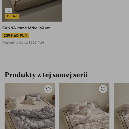
Outlet
CANNA
rama łóżka 160 cm
2399,60 PLN
Pierwotna Cena
5999 PLN
Produkty z tej samej serii
Dodaj
Dodaj
do
do
ulubionych
ulubionych