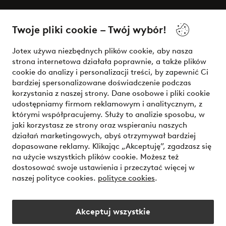
O Jotex
Twoje pliki cookie – Twój wybór!
Nasze usługi
Jotex używa niezbędnych plików cookie, aby nasza
strona internetowa działała poprawnie, a także plików
Warunki
cookie do analizy i personalizacji treści, by zapewnić Ci
bardziej spersonalizowane doświadczenie podczas
korzystania z naszej strony. Dane osobowe i pliki cookie
udostępniamy firmom reklamowym i analitycznym, z
Bezpieczne płatności - zapłać teraz lub podziel się
którymi współpracujemy. Służy to analizie sposobu, w
jaki korzystasz ze strony oraz wspieraniu naszych
Chcesz dowiedzieć się więcej o
naszych opcjach płatności
?
działań marketingowych, abyś otrzymywał bardziej
dopasowane reklamy. Klikając „Akceptuję”, zgadzasz się
na użycie wszystkich plików cookie. Możesz też
dostosować swoje ustawienia i przeczytać więcej w
naszej polityce cookies.
polityce cookies
.
Polska - Wybierz kraj
Akceptuj wszystkie
Instagram
Facebook