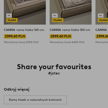
Outlet
Outlet
Outlet
CANNA
rama łóżka 160 cm
CANNA
rama łóżka 180 cm
CANNA
2399,60 PLN
2599,60 PLN
2399,6
Pierwotna Cena
5999 PLN
Pierwotna Cena
6499 PLN
Pierwot
Share your favourites
#jotex
Odkryj więcej
Ramy łóżek w naturalnych kolorach