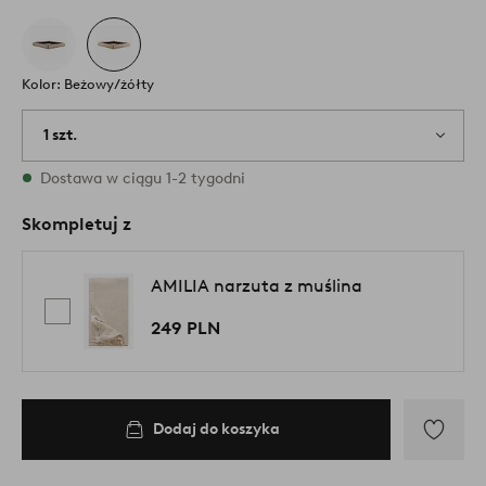
Kolor: Beżowy/żółty
1 szt.
W magazynie
Dostawa w ciągu 1-2 tygodni
Skompletuj z
AMILIA narzuta z muślina
249 PLN
Dodaj do koszyka
Dodaj