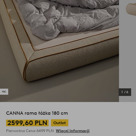
1
/
6
CANNA rama łóżka 180 cm
2599,60 PLN
Outlet
Pierwotna Cena
6499 PLN
Więcej informacji