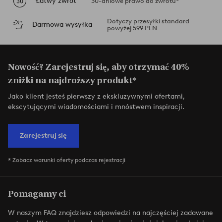
Łatwy zwrot
30-dniowe prawo do zwrotu*
Dotyczy przesyłki standard
Darmowa wysyłka
powyżej 599 PLN
Nowość? Zarejestruj się, aby otrzymać 40%
zniżki na najdroższy produkt*
Jako klient jesteś pierwszy z ekskluzywnymi ofertami,
ekscytującymi wiadomościami i mnóstwem inspiracji.
Zarejestruj się
* Zobacz warunki oferty podczas rejestracji
Pomagamy ci
W naszym FAQ znajdziesz odpowiedzi na najczęściej zadawane