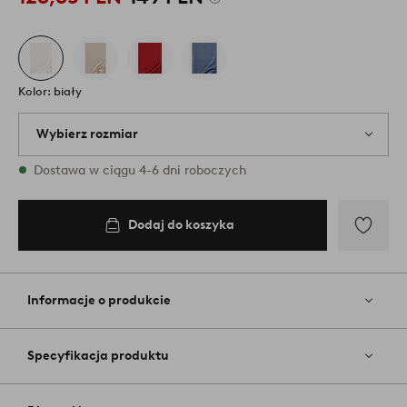
Kolor: biały
Wybierz rozmiar
4 rozmiary są dostępne w magazynie
Dostawa w ciągu 4-6 dni roboczych
Dodaj do koszyka
Dodaj
200
do
koszyka
Dodaj
do
ulubiony
Informacje o produkcie
Specyfikacja produktu