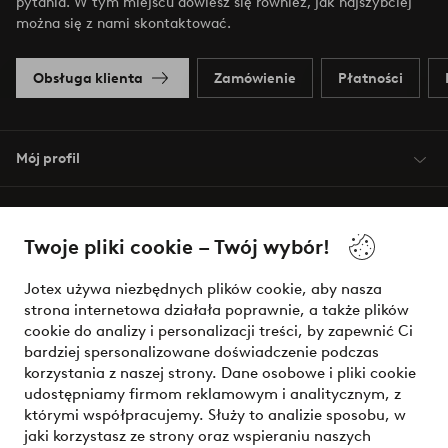
pytania. W tym miejscu dowiesz się również, jak najszybciej
można się z nami skontaktować.
Obsługa klienta
Zamówienie
Płatności
Mój profil
O Jotex
Twoje pliki cookie – Twój wybór!
Nasze usługi
Jotex używa niezbędnych plików cookie, aby nasza
strona internetowa działała poprawnie, a także plików
Warunki
cookie do analizy i personalizacji treści, by zapewnić Ci
bardziej spersonalizowane doświadczenie podczas
korzystania z naszej strony. Dane osobowe i pliki cookie
udostępniamy firmom reklamowym i analitycznym, z
Bezpieczne płatności - zapłać teraz lub podziel się
którymi współpracujemy. Służy to analizie sposobu, w
jaki korzystasz ze strony oraz wspieraniu naszych
Chcesz dowiedzieć się więcej o
naszych opcjach płatności
?