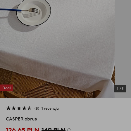
Deal
1
/
3
8
1 recenzja
CASPER obrus
126,65 PLN
149 PLN