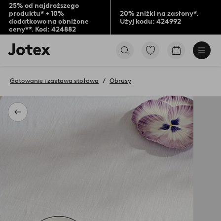
25% od najdroższego
produktu* + 10%
20% zniżki na zasłony*.
dodatkowo na obniżone
Użyj kodu: 424992
ceny**. Kod: 424882
Logo
Przejdź
Przejdź
Jotex
do
do
-
ulubionych
koszyka
przejdź
oznaczonych
Gotowanie i zastawa stołowa
Obrusy
na
produktów
pierwszą
stronę
Powrót