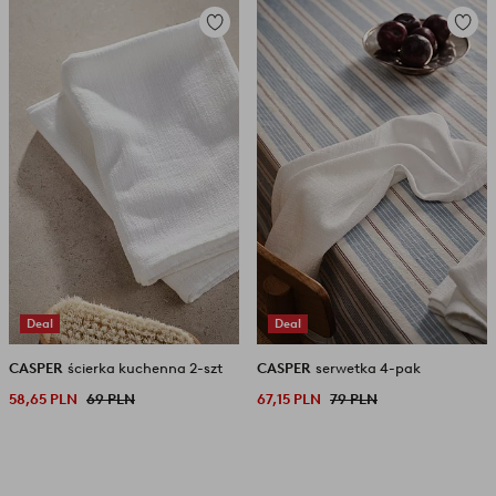
Dodaj
Dodaj
do
do
ulubionych
ulubio
Deal
Deal
CASPER
ścierka kuchenna 2-szt
CASPER
serwetka 4-pak
58,65 PLN
69 PLN
67,15 PLN
79 PLN