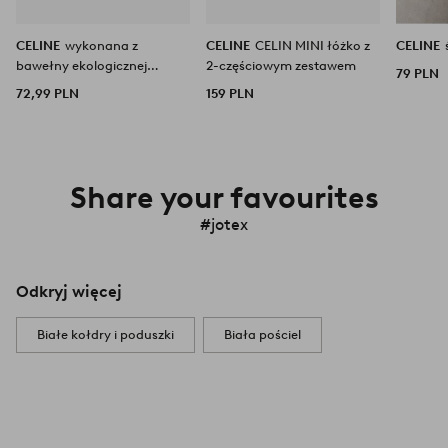
CELINE
wykonana z
CELINE
CELIN MINI łóżko z
CELINE
bawełny ekologicznej
2-częściowym zestawem
79 PLN
poduszka 50x90 cm
72,99 PLN
159 PLN
Share your favourites
#jotex
Odkryj więcej
Białe kołdry i poduszki
Biała pościel