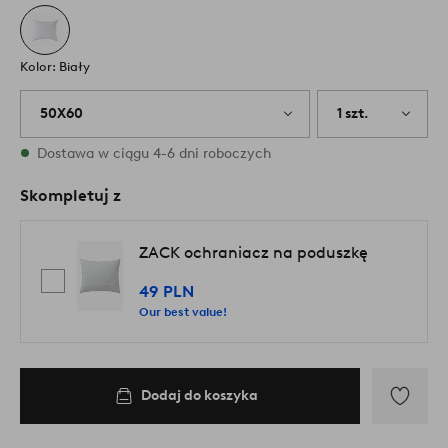
Kolor: Biały
50X60
1 szt.
W magazynie
Dostawa w ciągu 4-6 dni roboczych
Skompletuj z
ZACK ochraniacz na poduszkę
49 PLN
Our best value!
Dodaj do koszyka
Dodaj