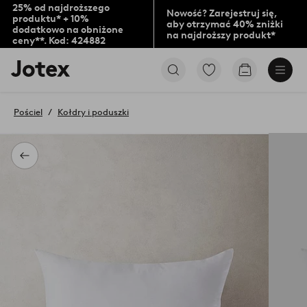
25% od najdroższego
Nowość? Zarejestruj się,
produktu* + 10%
aby otrzymać 40% zniżki
dodatkowo na obniżone
na najdroższy produkt*
ceny**. Kod: 424882
Logo
Przejdź
Przejdź
Jotex
do
do
-
ulubionych
koszyka
przejdź
oznaczonych
Pościel
Kołdry i poduszki
na
produktów
pierwszą
stronę
Powrót