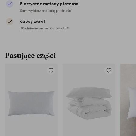
Elastyczne metody płatności
Sam wybierz metodę płatności
Łatwy zwrot
30-dniowe prawo do zwrotu*
Pasujące części
Dodaj
Dodaj
do
do
ulubionych
ulubionych