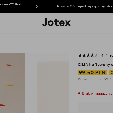
 ceny**. Kod:
Nowość? Zarejestruj się, aby ot
Logo
Jotex
-
przejdź
na
pierwszą
stronę
4
1 re
CILIA haftowany 
99,50 PLN
O
Pierwotna Cena
199 P
Brak w magazynie