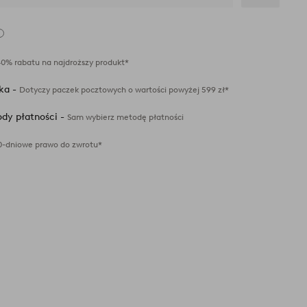
Dodaj
do
ulubionych
40% rabatu na najdroższy produkt*
ka -
Dotyczy paczek pocztowych o wartości powyżej 599 zł*
dy płatności -
Sam wybierz metodę płatności
0-dniowe prawo do zwrotu*