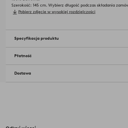
Szerokość: 145 cm. Wybierz długość podczas składania zamów
Technika rzemieślnicza: haftowana.
Pobierz zdjęcie w wysokiej rozdzielczości
Ilość w opakowaniu: 1.
Gramatura: 145 g/m².
Delikatne pranie w temperaturze 30°C. 
suszarce w niskiej temperaturze. Prasować średnią temperatu
5 %.
Numer artykułu: 2136462-02
Specyfikacja produktu
Płatność
Dostawa