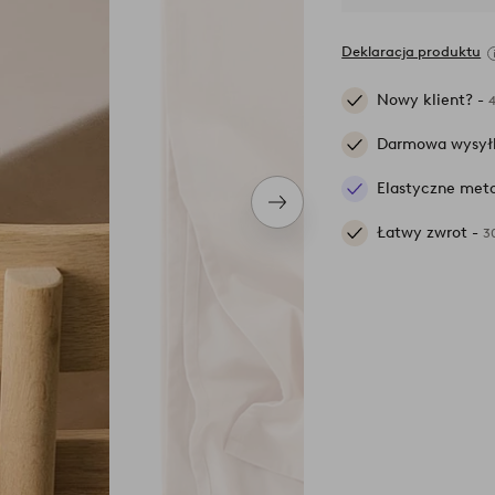
Deklaracja produktu
Nowy klient? -
Darmowa wysył
Elastyczne meto
Następny
produkt
Łatwy zwrot -
3