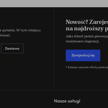
Nowość? Zarejes
na najdroższy 
e pytania. W tym miejscu
ktować.
Jako klient jesteś pierws
mnóstwem inspiracji.
Dostawa
Zarejestruj się
* Zobacz warunki oferty podczas
Nasze usługi