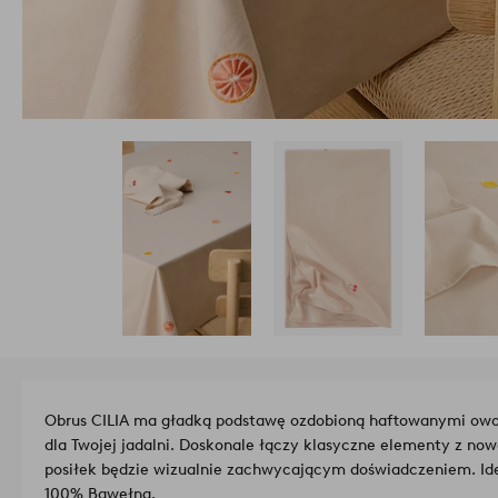
Obrus CILIA ma gładką podstawę ozdobioną haftowanymi owo
dla Twojej jadalni. Doskonale łączy klasyczne elementy z n
posiłek będzie wizualnie zachwycającym doświadczeniem. Id
100% Bawełna.