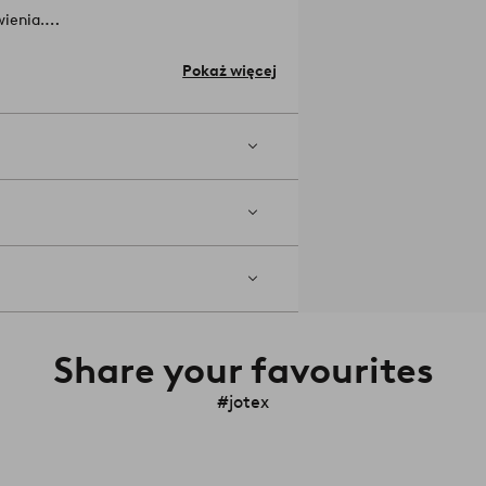
ienia.
Pokaż więcej
Nie używaj wybielacza. Suszyć w
rą. Nie prać chemicznie. Skurcz maks.
Share your favourites
#jotex