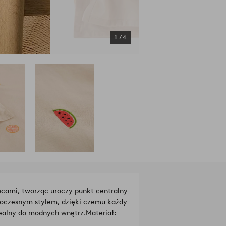
1
/
4
cami, tworząc uroczy punkt centralny
owoczesnym stylem, dzięki czemu każdy
ealny do modnych wnętrz.
Materiał: