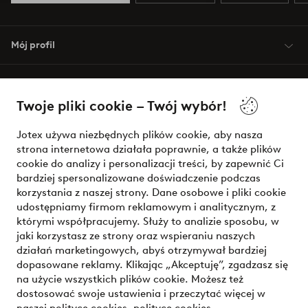
Mój profil
O Jotex
Twoje pliki cookie – Twój wybór!
Nasze usługi
Jotex używa niezbędnych plików cookie, aby nasza
strona internetowa działała poprawnie, a także plików
Warunki
cookie do analizy i personalizacji treści, by zapewnić Ci
bardziej spersonalizowane doświadczenie podczas
korzystania z naszej strony. Dane osobowe i pliki cookie
udostępniamy firmom reklamowym i analitycznym, z
Bezpieczne płatności - zapłać teraz lub podziel się
którymi współpracujemy. Służy to analizie sposobu, w
jaki korzystasz ze strony oraz wspieraniu naszych
Chcesz dowiedzieć się więcej o
naszych opcjach płatności
?
działań marketingowych, abyś otrzymywał bardziej
dopasowane reklamy. Klikając „Akceptuję”, zgadzasz się
na użycie wszystkich plików cookie. Możesz też
dostosować swoje ustawienia i przeczytać więcej w