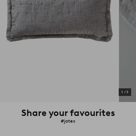
1
/
3
Share your favourites
#jotex