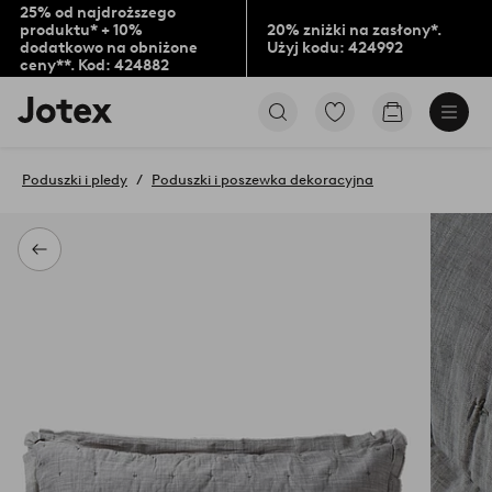
25% od najdroższego
produktu* + 10%
20% zniżki na zasłony*.
dodatkowo na obniżone
Użyj kodu: 424992
ceny**. Kod: 424882
Logo
Przejdź
Przejdź
Jotex
do
do
-
ulubionych
koszyka
przejdź
oznaczonych
Poduszki i pledy
Poduszki i poszewka dekoracyjna
na
produktów
pierwszą
stronę
Powrót