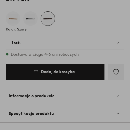
Kolor: Szary
1 szt.
W magazynie
Dostawa w ciągu 4-6 dni roboczych
Dodaj do koszyka
Dodaj
do
ulubiony
Informacje o produkcie
Specyfikacja produktu