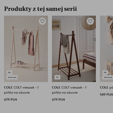
Produkty z tej samej serii
Dodaj
Dodaj
do
do
ulubionych
ulubionych
COLE
COLT wieszak - 1
COLE
COLT wieszak - 1
COLE
pó
półka na obuwie
półka na obuwie
549 PLN
679 PLN
679 PLN