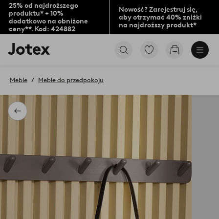
25% od najdroższego
Nowość? Zarejestruj się,
produktu* + 10%
aby otrzymać 40% zniżki
dodatkowo na obniżone
na najdroższy produkt*
ceny**. Kod: 424882
Logo
Przejdź
Przejdź
Jotex
do
do
-
ulubionych
koszyka
przejdź
oznaczonych
Meble
Meble do przedpokoju
na
produktów
pierwszą
stronę
Powrót