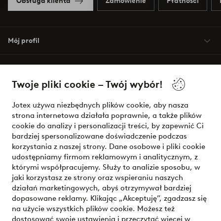
Obsługa klienta
Zamówienie
Płatności
Mój profil
O Jotex
Twoje pliki cookie – Twój wybór!
Nasze usługi
Jotex używa niezbędnych plików cookie, aby nasza
strona internetowa działała poprawnie, a także plików
Warunki
cookie do analizy i personalizacji treści, by zapewnić Ci
bardziej spersonalizowane doświadczenie podczas
korzystania z naszej strony. Dane osobowe i pliki cookie
udostępniamy firmom reklamowym i analitycznym, z
Bezpieczne płatności - zapłać teraz lub podziel się
którymi współpracujemy. Służy to analizie sposobu, w
jaki korzystasz ze strony oraz wspieraniu naszych
Chcesz dowiedzieć się więcej o
naszych opcjach płatności
?
działań marketingowych, abyś otrzymywał bardziej
dopasowane reklamy. Klikając „Akceptuję”, zgadzasz się
na użycie wszystkich plików cookie. Możesz też
dostosować swoje ustawienia i przeczytać więcej w