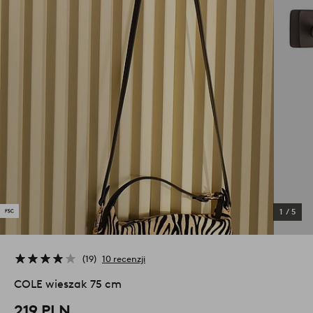
1
/
5
19
10 recenzji
COLE wieszak 75 cm
219 PLN