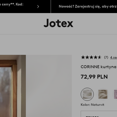
 ceny**. Kod:
Nowość? Zarejestruj się, aby ot
Logo
Jotex
-
przejdź
na
pierwszą
stronę
7
4 re
CORINNE kurtyna
72,99 PLN
Kolor: Naturvit