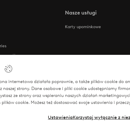
Nasze usługi
Karty upominkowe
ries
 rozwój
 o dostępności
na internetowa działała poprawnie, a także plików cookie do anali
z naszej strony. Dane osobowe i pliki cookie udostępniamy firm
się
rzystasz ze strony oraz wspieraniu naszych działań marketingow
ch plików cookie. Możesz też dostosować swoje ustawienia i przecz
Ustawienia
Korzystaj wyłącznie z ni
Instagram
Face
Polska - Wybierz kraj