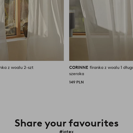
anka z woalu 2-szt
CORINNE
firanka z woalu 1 dług
szeroka
149 PLN
Share your favourites
#jotex