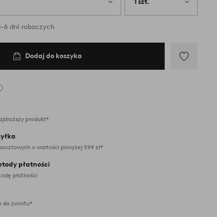
1 szt.
-6 dni roboczych
Dodaj do koszyka
Dodaj
do
ulubionych
ajdroższy produkt*
yłka
pocztowych o wartości powyżej 599 zł*
etody płatności
odę płatności
 do zwrotu*