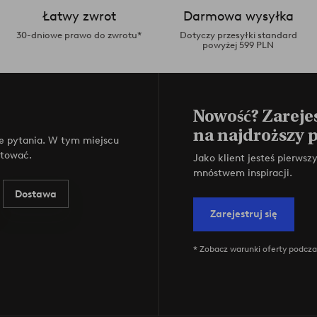
Łatwy zwrot
Darmowa wysyłka
30-dniowe prawo do zwrotu*
Dotyczy przesyłki standard
powyżej 599 PLN
Nowość? Zarejes
na najdroższy 
e pytania. W tym miejscu
ktować.
Jako klient jesteś pierws
mnóstwem inspiracji.
Dostawa
Zarejestruj się
* Zobacz warunki oferty podczas