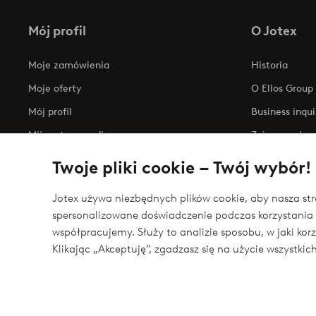
Mój profil
O Jotex
Moje zamówienia
Historia
Moje oferty
O Ellos Group
Mój profil
Business inqui
Mijn retourzendingen
Zrównoważony
Oświadczenie
Twoje pliki cookie – Twój wybór!
Jotex używa niezbędnych plików cookie, aby nasza stro
spersonalizowane doświadczenie podczas korzystania 
Bezpieczne płatności - zapłać teraz lub podziel 
współpracujemy. Służy to analizie sposobu, w jaki ko
Chcesz dowiedzieć się więcej o
naszych opcjach płatności
?
Klikając „Akceptuję”, zgadzasz się na użycie wszystki