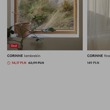
Deal
CORINNE
lambrekin
CORINNE
fir
54,17 PLN
62,99 PLN
149 PLN