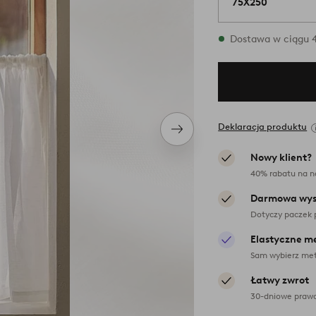
75X250
W magazynie
Dostawa w ciągu 4
Deklaracja produktu
Następny
produkt
Nowy klient?
40% rabatu na n
Darmowa wys
Dotyczy paczek 
Elastyczne m
Sam wybierz met
Łatwy zwrot
30-dniowe prawo