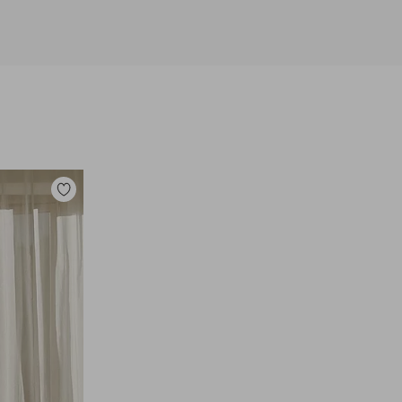
Dodaj
do
ulubionych