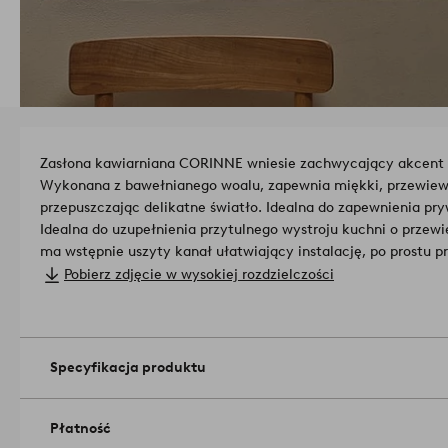
Zasłona kawiarniana CORINNE wniesie zachwycający akcent
Wykonana z bawełnianego woalu, zapewnia miękki, przewiew
przepuszczając delikatne światło. Idealna do zapewnienia pry
Idealna do uzupełnienia przytulnego wystroju kuchni o prze
ma wstępnie uszyty kanał ułatwiający instalację, po prostu pr
gotowe.
Materiał: 100% Bawełna.
Pobierz zdjęcie w wysokiej rozdzielczości
Rozmiar: 250 x 75 cm.
Metoda zawieszenia: kieszeń na drążek.
Ilość w opakowaniu: 1.
Gramatura: 65 g/m².
Specyfikacja produktu
Współczynnik tłumienia światła kurtyny: Półprzezroczysty.
Mo
40°C. Nie używaj wybielacza. Susz w suszarce bębnowej na ś
temperaturą. Najwyższa dopuszczalna temperatura wynosi 20
Płatność