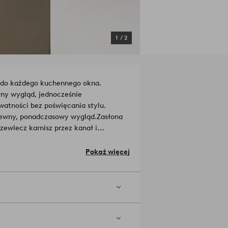
1
/
2
 do każdego kuchennego okna.
ny wygląd, jednocześnie
watności bez poświęcania stylu.
wiewny, ponadczasowy wygląd.
Zasłona
zewlecz karnisz przez kanał i
Pokaż więcej
żna prać w pralce w temperaturze
rednim ogniu. Prasowanie wysoką
0°C. Czyścić na sucho (tylko