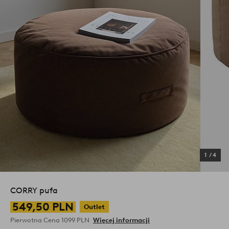
1
/
4
CORRY pufa
549,50 PLN
Outlet
Pierwotna Cena
1099 PLN
Więcej informacji