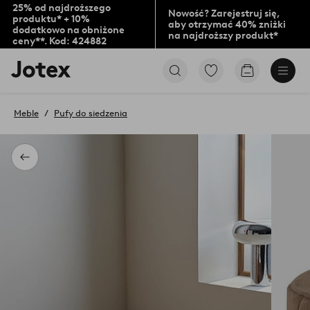
25% od najdroższego
Nowość? Zarejestruj się,
produktu* + 10%
aby otrzymać 40% zniżki
dodatkowo na obniżone
na najdroższy produkt*
ceny**. Kod: 424882
Logo
Przejdź
Przejdź
Jotex
do
do
-
ulubionych
koszyka
przejdź
oznaczonych
Meble
Pufy do siedzenia
na
produktów
pierwszą
stronę
Powrót