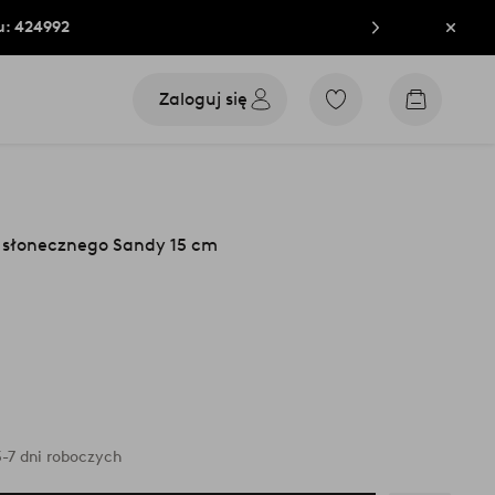
u: 424992
Zamkn
Zaloguj się
Przejdź
Przejdź
do
do
ulubionych
koszyka
oznaczonych
produktów
 słonecznego Sandy 15 cm
-7 dni roboczych