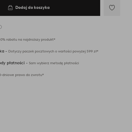
Dodaj do koszyka
Dodaj
do
ulubionych
40% rabatu na najdroższy produkt*
ka -
Dotyczy paczek pocztowych o wartości powyżej 599 zł*
dy płatności -
Sam wybierz metodę płatności
0-dniowe prawo do zwrotu*