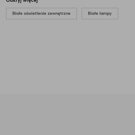
Odkryj więcej
Białe oświetlenie zewnętrzne
Białe lampy