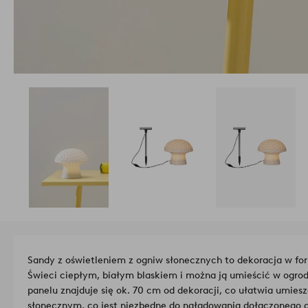
Sandy z oświetleniem z ogniw słonecznych to dekoracja w f
Świeci ciepłym, białym blaskiem i można ją umieścić w ogrod
panelu znajduje się ok. 70 cm od dekoracji, co ułatwia umies
słonecznym, co jest niezbędne do naładowania dołączonego 