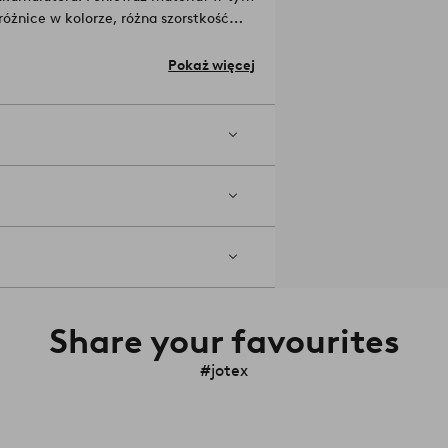
óżnice w kolorze, różna szorstkość
t bardziej unikalny w swoim wyglądzie.
r grzyba.
Numer artykułu: 1937229-01-
Pokaż więcej
Share your favourites
#jotex