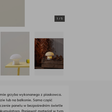
1
/
5
ormie grzyba wykonanego z piaskowca.
zie lub na balkonie. Sama część
zczenie panelu w bezpośrednim świetle
akumulatora. Ponieważ materiał w tym