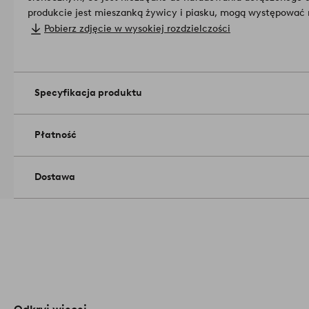
produkcie jest mieszanką żywicy i piasku, mogą występować r
piasku i różnice w grubości, co sprawia, że każdy produkt jes
Pobierz zdjęcie w wysokiej rozdzielczości
W serii sandy mamy również dynie, kule, a także inny rozmia
0
Specyfikacja produktu
Płatność
Dostawa