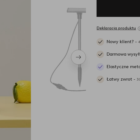
Deklaracja produktu
Nowy klient? -
Darmowa wysył
Następny
produkt
Elastyczne meto
Łatwy zwrot -
3