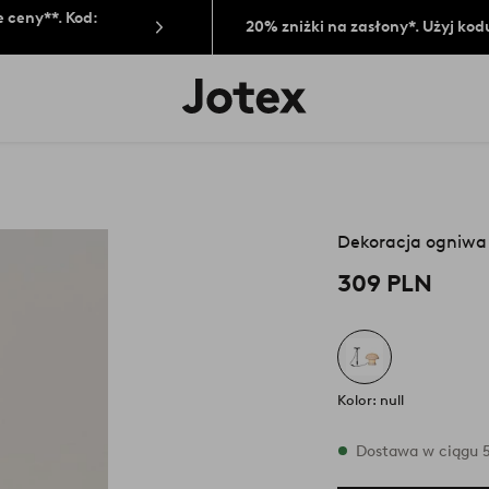
 ceny**. Kod:
20% zniżki na zasłony*. Użyj kod
Logo
Jotex
-
przejdź
na
pierwszą
stronę
Dekoracja ogniwa
309 PLN
Kolor: null
W magazynie
Dostawa w ciągu 5