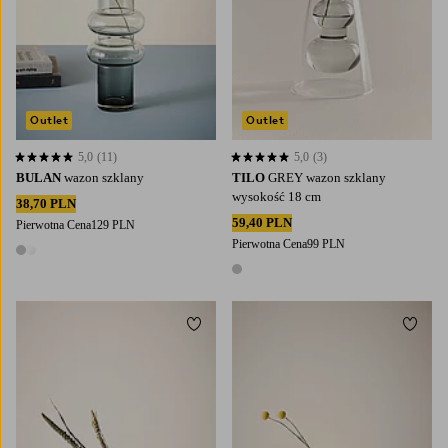
Outlet
Outlet
5,0
(11)
5,0
(3)
5,0 opierając się na 11 ocenach
5,0 opierając się na 3 ocenach
BULAN
wazon szklany
TILO
GREY wazon szklany
wysokość 18 cm
38,70 PLN
59,40 PLN
Pierwotna Cena
129 PLN
Pierwotna Cena
99 PLN
2 kolory
1 kolor
Dodaj do ulubionych
Dodaj