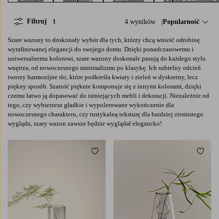
Filtruj
4 wyników
Sortuj według:
Popularność
1
Szare wazony to doskonały wybór dla tych, którzy chcą wnieść odrobinę
wyrafinowanej elegancji do swojego domu. Dzięki ponadczasowemu i
uniwersalnemu kolorowi, szare wazony doskonale pasują do każdego stylu
wnętrza, od nowoczesnego minimalizmu po klasykę. Ich subtelny odcień
tworzy harmonijne tło, które podkreśla kwiaty i zieleń w dyskretny, lecz
piękny sposób. Szarość pięknie komponuje się z innymi kolorami, dzięki
czemu łatwo ją dopasować do istniejących mebli i dekoracji. Niezależnie od
tego, czy wybierzesz gładkie i wypolerowane wykończenie dla
nowoczesnego charakteru, czy rustykalną teksturę dla bardziej ziemistego
wyglądu, szary wazon zawsze będzie wyglądał elegancko!
Dodaj do ulubionych
Dodaj