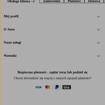
Zamówienie
Płatności
Dostawa
Obsługa klienta
Mój profil
O Jotex
Nasze usługi
Warunki
Bezpieczne płatności - zapłać teraz lub podziel się
Chcesz dowiedzieć się więcej o
naszych opcjach płatności
?
visa
mastercard
paypal
blik