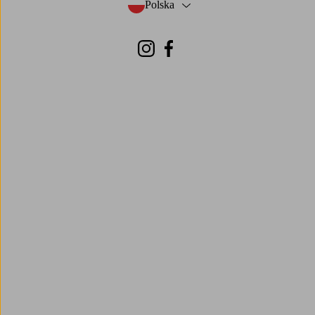
Polska
- Wybierz kraj
Instagram
Facebook