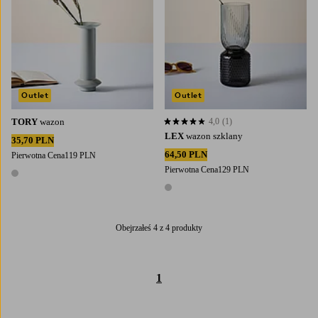
Outlet
Outlet
TORY
wazon
4,0
(1)
4,0 opierając się na 1 ocenach
LEX
wazon szklany
35,70 PLN
64,50 PLN
Pierwotna Cena
119 PLN
Pierwotna Cena
129 PLN
1 kolor
1 kolor
Obejrzałeś 4 z 4 produkty
1