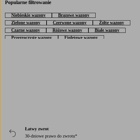
Popularne filtrowanie
Niebieskie wazony
Brązowe wazony
Zielone wazony
Czerwone wazony
Żółte wazony
Czarne wazony
Różowe wazony
Białe wazony
Przezroczyste wazony
Fioletowe wazony
Trustpilot
Łatwy zwrot
30-dniowe prawo do zwrotu*