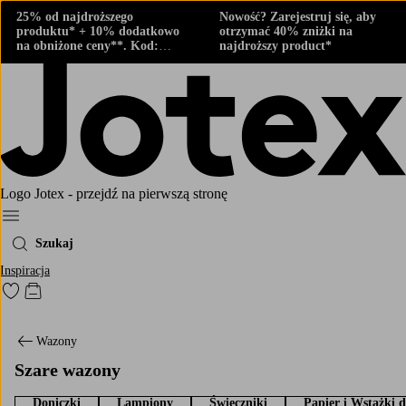
25% od najdroższego
Nowość? Zarejestruj się, aby
produktu* + 10% dodatkowo
otrzymać 40% zniżki na
na obniżone ceny**. Kod:
najdroższy product*
424882
Logo Jotex - przejdź na pierwszą stronę
Menu
Szukaj
Inspiracja
Przejdź do ulubionych oznaczonych produktów
Przejdź do koszyka
Wazony
Szare wazony
Doniczki
Lampiony
Świeczniki
Papier i Wstążki 