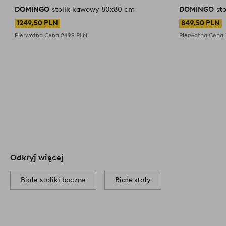
DOMINGO
stolik kawowy 80x80 cm
DOMINGO
st
1249,50 PLN
849,50 PLN
Pierwotna Cena
2499 PLN
Pierwotna Cena
Odkryj więcej
Białe stoliki boczne
Białe stoły