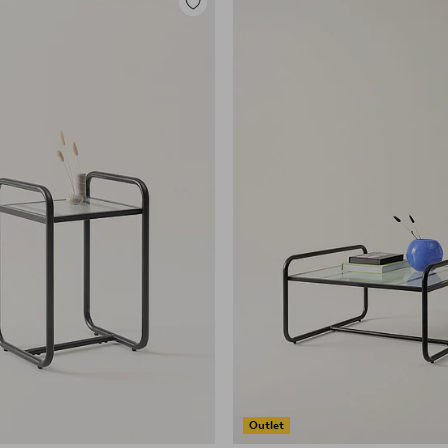
Dodaj
do
ulubionych
Outlet