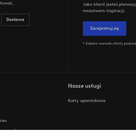
ktować.
Jako klient jesteś pierws
mnóstwem inspiracji.
Dostawa
Zarejestruj się
* Zobacz warunki oferty podczas
Nasze usługi
Karty upominkowe
ries
 rozwój