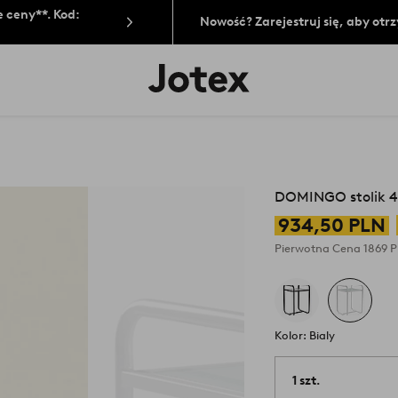
 ceny**. Kod:
Nowość? Zarejestruj się, aby ot
Logo
Jotex
-
przejdź
na
pierwszą
stronę
DOMINGO stolik 
934,50 PLN
Pierwotna Cena
1869 
Kolor: Bialy
1 szt.