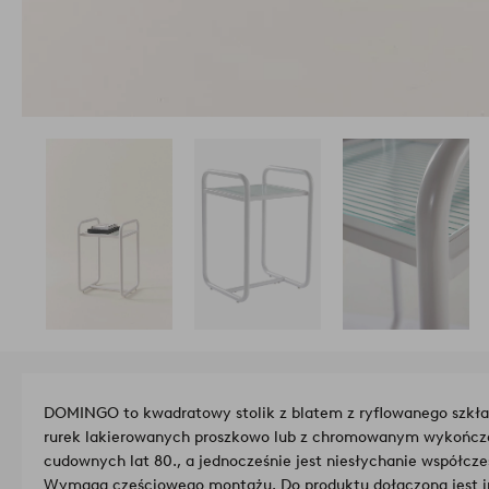
DOMINGO to kwadratowy stolik z blatem z ryflowanego szkła
rurek lakierowanych proszkowo lub z chromowanym wykończen
cudownych lat 80., a jednocześnie jest niesłychanie współcze
Wymaga częściowego montażu. Do produktu dołączona jest i