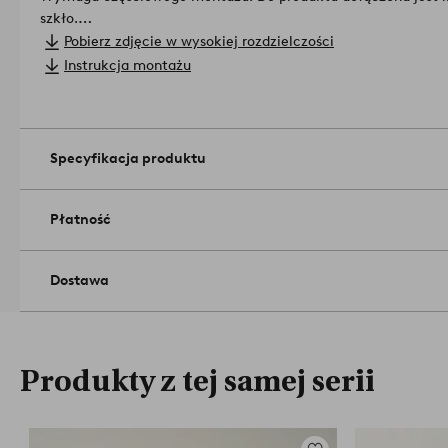
szkło.
Wymiary produktu: Wysokość 60,5 cm, 40x40 cm. Średnica st
Pobierz zdjęcie w wysokiej rozdzielczości
8 mm.
Instrukcja montażu
Maksymalne obciążenie: 10 kg.
Konserwacja: Lekko zwilżona szmatka i środek do czyszczenia
Wskazówki/rady: Jeżeli Twoja podłoga jest podatna na uszko
pod meble lub innej formy ochrony w miejscach, w których me
Specyfikacja produktu
artykułu: 1739803-03-0
Płatność
Dostawa
Produkty z tej samej serii