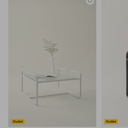
Dodaj
do
ulubionych
Outlet
Outlet