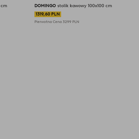
0 cm
DOMINGO
stolik kawowy 100x100 cm
D
1319,60 PLN
Pierwotna Cena
3299 PLN
P