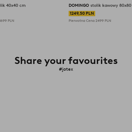
olik 40x40 cm
DOMINGO
stolik kawowy 80x8
1249,50 PLN
1699 PLN
Pierwotna Cena
2499 PLN
Share your favourites
#jotex