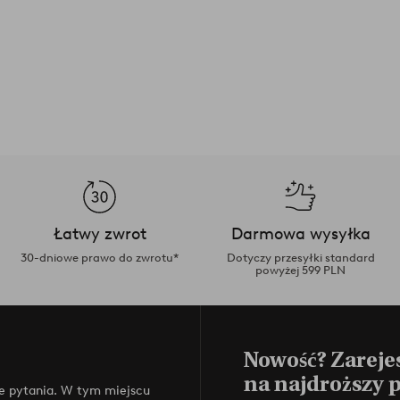
Łatwy zwrot
Darmowa wysyłka
30-dniowe prawo do zwrotu*
Dotyczy przesyłki standard
powyżej 599 PLN
Nowość? Zarejes
na najdroższy 
e pytania. W tym miejscu