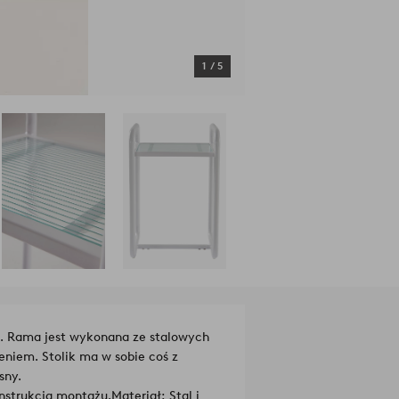
1
/
5
. Rama jest wykonana ze stalowych
iem. Stolik ma w sobie coś z
sny.
nstrukcja montażu.
Materiał: Stal i