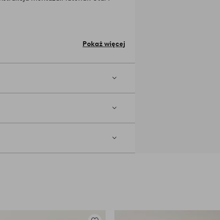
alowych rurek 2,5 cm. Grubość szkła:
Pokaż więcej
 szkła.
dzenia, zalecamy użycie podkładek
ble stykają się z podłogą.
Numer