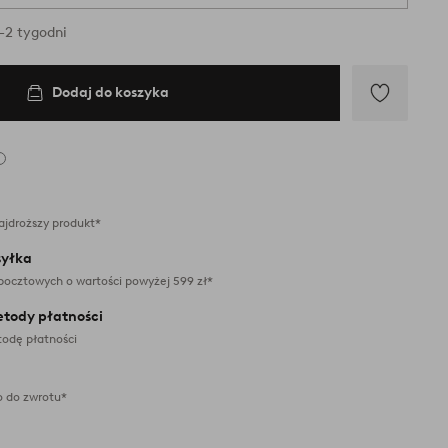
-2 tygodni
Dodaj do koszyka
Dodaj
do
ulubionych
ajdroższy produkt*
yłka
pocztowych o wartości powyżej 599 zł*
etody płatności
odę płatności
 do zwrotu*