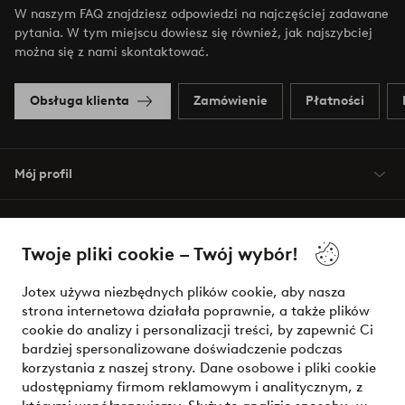
W naszym FAQ znajdziesz odpowiedzi na najczęściej zadawane
pytania. W tym miejscu dowiesz się również, jak najszybciej
można się z nami skontaktować.
Obsługa klienta
Zamówienie
Płatności
Mój profil
O Jotex
Twoje pliki cookie – Twój wybór!
Nasze usługi
Jotex używa niezbędnych plików cookie, aby nasza
strona internetowa działała poprawnie, a także plików
Warunki
cookie do analizy i personalizacji treści, by zapewnić Ci
bardziej spersonalizowane doświadczenie podczas
korzystania z naszej strony. Dane osobowe i pliki cookie
udostępniamy firmom reklamowym i analitycznym, z
Bezpieczne płatności - zapłać teraz lub podziel się