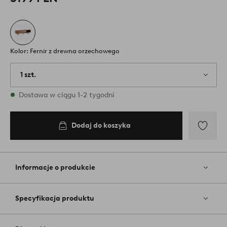
Kolor: Fernir z drewna orzechowego
1 szt.
W magazynie
Dostawa w ciągu 1-2 tygodni
Dodaj do koszyka
Dodaj
do
ulubiony
Informacje o produkcie
Specyfikacja produktu