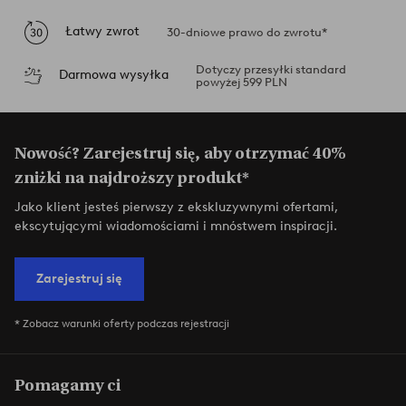
Łatwy zwrot
30-dniowe prawo do zwrotu*
Dotyczy przesyłki standard
Darmowa wysyłka
powyżej 599 PLN
Nowość? Zarejestruj się, aby otrzymać 40%
zniżki na najdroższy produkt*
Jako klient jesteś pierwszy z ekskluzywnymi ofertami,
ekscytującymi wiadomościami i mnóstwem inspiracji.
Zarejestruj się
* Zobacz warunki oferty podczas rejestracji
Pomagamy ci