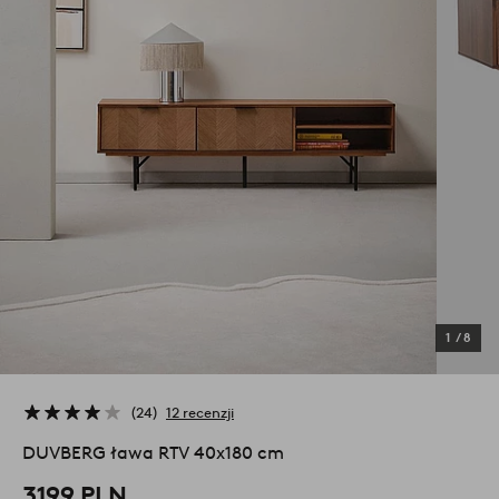
1
/
8
24
12 recenzji
DUVBERG ława RTV 40x180 cm
3199 PLN