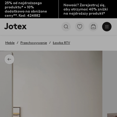
25% od najdroższego
Nowość? Zarejestruj się,
produktu* + 10%
aby otrzymać 40% zniżki
dodatkowo na obniżone
na najdroższy produkt*
ceny**. Kod: 424882
Logo
Przejdź
Przejdź
Jotex
do
do
-
ulubionych
koszyka
przejdź
oznaczonych
Meble
Przechowywanie
Ławka RTV
na
produktów
pierwszą
stronę
Powrót