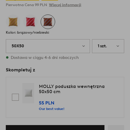
Pierwotna Cena
99 PLN
Więcej informacji
Kolor: brązowy/niebieski
50X50
1 szt.
W magazynie
Dostawa w ciągu 4-6 dni roboczych
Skompletuj z
MOLLY poduszka wewnętrzna
50x50 cm
55 PLN
Our best value!