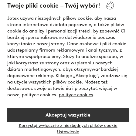
Twoje pliki cookie – Twój wybór!
Nasze usługi
Jotex używa niezbędnych plików cookie, aby nasza
strona internetowa działała poprawnie, a także plików
Warunki
cookie do analizy i personalizacji treści, by zapewnić Ci
bardziej spersonalizowane doświadczenie podczas
korzystania z naszej strony. Dane osobowe i pliki cookie
udostępniamy firmom reklamowym i analitycznym, z
Bezpieczne płatności - zapłać teraz lub podziel się
którymi współpracujemy. Służy to analizie sposobu, w
jaki korzystasz ze strony oraz wspieraniu naszych
Chcesz dowiedzieć się więcej o
naszych opcjach płatności
?
działań marketingowych, abyś otrzymywał bardziej
dopasowane reklamy. Klikając „Akceptuję”, zgadzasz się
na użycie wszystkich plików cookie. Możesz też
dostosować swoje ustawienia i przeczytać więcej w
naszej polityce cookies.
polityce cookies
.
Polska - Wybierz kraj
Akceptuj wszystkie
Instagram
Facebook
Korzystaj wyłącznie z niezbędnych plików cookie
Ustawienia