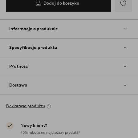
Dodaj do koszyka
Dodaj
do
ulubiony
Informacje o produkcie
Specyfikacja produktu
Płatność
Dostawa
Deklaracja produktu
Nowy klient?
40% rabatu na najdroższy produkt*