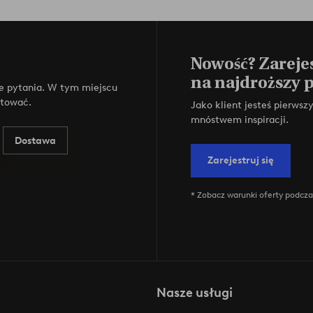
Nowość? Zarejes
na najdroższy 
e pytania. W tym miejscu
ktować.
Jako klient jesteś pierws
mnóstwem inspiracji.
Dostawa
Zarejestruj się
* Zobacz warunki oferty podczas
Nasze usługi