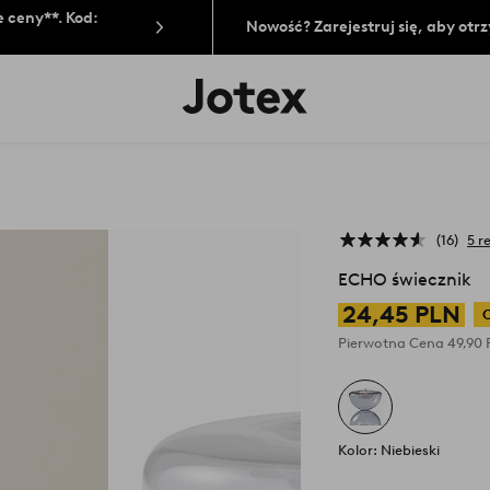
 ceny**. Kod:
Nowość? Zarejestruj się, aby ot
Logo
Jotex
-
przejdź
na
pierwszą
stronę
16
5 r
ECHO świecznik
24,45 PLN
Pierwotna Cena
49,90
Kolor: Niebieski