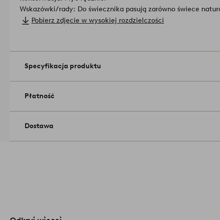
Wskazówki/rady: Do świecznika pasują zarówno świece natural
ostatnie całkowicie eliminują zagrożenie pożarowe i są absol
Pobierz zdjęcie w wysokiej rozdzielczości
domu są małe dzieci lub zwierzęta.
Numer artykułu: 1748440
Specyfikacja produktu
Płatność
Dostawa