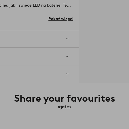
ne, jak i świece LED na baterie. Te
utnie najlepszym wyborem, jeśli w
-02-0
Pokaż więcej
Share your favourites
#jotex