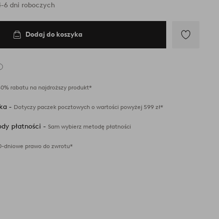
-6 dni roboczych
Dodaj do koszyka
Dodaj
do
ulubionych
40% rabatu na najdroższy produkt*
ka -
Dotyczy paczek pocztowych o wartości powyżej 599 zł*
dy płatności -
Sam wybierz metodę płatności
0-dniowe prawo do zwrotu*