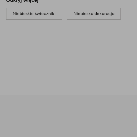
Odkryj więcej
Niebieskie świeczniki
Niebieska dekoracja