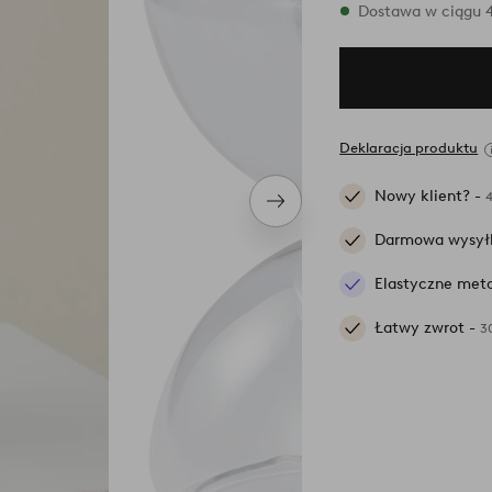
W magazynie
Dostawa w ciągu 4
Deklaracja produktu
Nowy klient? -
Następny
produkt
Darmowa wysył
Elastyczne meto
Łatwy zwrot -
3