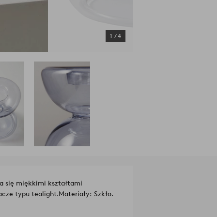
1
/
4
a się miękkimi kształtami
cze typu tealight.
Materiały: Szkło.