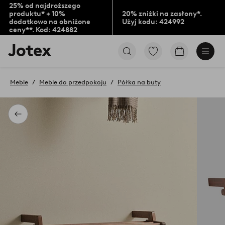
25% od najdroższego
produktu* + 10%
20% zniżki na zasłony*.
dodatkowo na obniżone
Użyj kodu: 424992
ceny**. Kod: 424882
Logo
Przejdź
Przejdź
Jotex
do
do
-
ulubionych
koszyka
przejdź
oznaczonych
Meble
Meble do przedpokoju
Półka na buty
na
produktów
pierwszą
stronę
Powrót