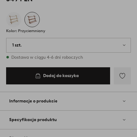
Kolor: Przyciemniany
1 szt.
W magazynie
Dostawa w ciągu 4-6 dni roboczych
Dodaj do koszyka
Dodaj
do
ulubiony
Informacje o produkcie
Specyfikacja produktu