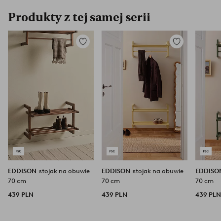
Produkty z tej samej serii
Dodaj
Dodaj
do
do
ulubionych
ulubionych
EDDISON
stojak na obuwie
EDDISON
stojak na obuwie
EDDIS
70 cm
70 cm
70 cm
439 PLN
439 PLN
439 PL