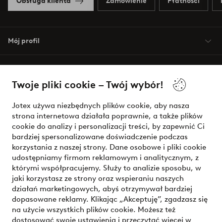
Obsługa klienta
Zamówienie
Płatności
Mój profil
O Jotex
Twoje pliki cookie – Twój wybór!
Nasze usługi
Jotex używa niezbędnych plików cookie, aby nasza
strona internetowa działała poprawnie, a także plików
Warunki
cookie do analizy i personalizacji treści, by zapewnić Ci
bardziej spersonalizowane doświadczenie podczas
korzystania z naszej strony. Dane osobowe i pliki cookie
udostępniamy firmom reklamowym i analitycznym, z
Bezpieczne płatności - zapłać teraz lub podziel się
którymi współpracujemy. Służy to analizie sposobu, w
jaki korzystasz ze strony oraz wspieraniu naszych
Chcesz dowiedzieć się więcej o
naszych opcjach płatności
?
działań marketingowych, abyś otrzymywał bardziej
dopasowane reklamy. Klikając „Akceptuję”, zgadzasz się
na użycie wszystkich plików cookie. Możesz też
dostosować swoje ustawienia i przeczytać więcej w