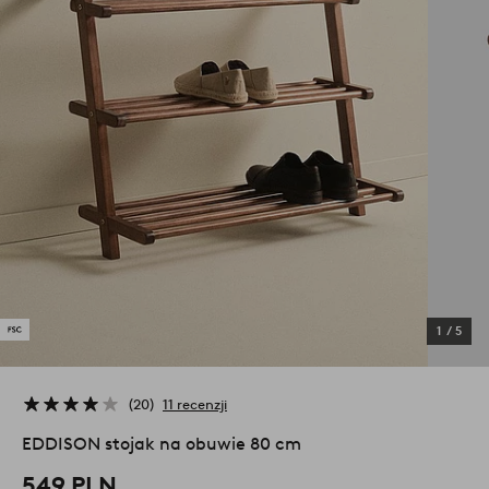
1
/
5
20
11 recenzji
EDDISON stojak na obuwie 80 cm
549 PLN