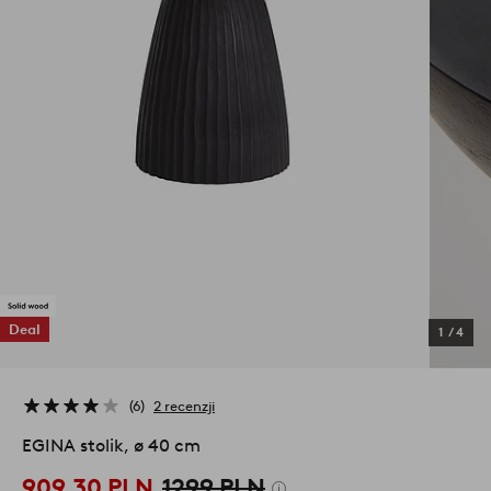
Deal
1
/
4
6
2 recenzji
EGINA stolik, ø 40 cm
909,30 PLN
1299 PLN