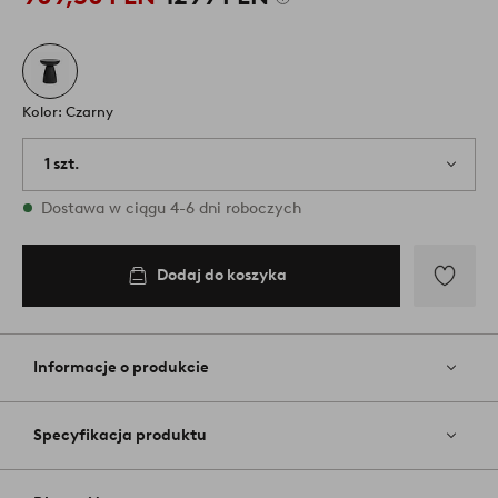
Kolor: Czarny
1 szt.
W magazynie
Dostawa w ciągu 4-6 dni roboczych
Dodaj do koszyka
Dodaj
do
ulubiony
Informacje o produkcie
Specyfikacja produktu