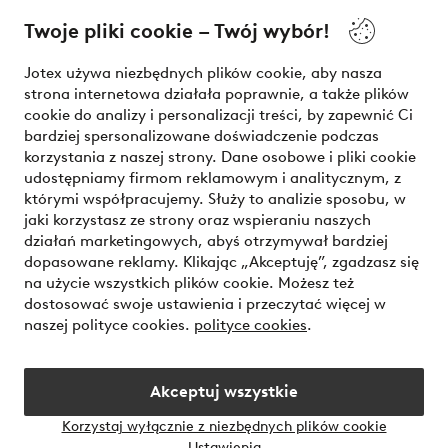
Twoje pliki cookie – Twój wybór!
Nasze usługi
Jotex używa niezbędnych plików cookie, aby nasza
strona internetowa działała poprawnie, a także plików
Warunki
cookie do analizy i personalizacji treści, by zapewnić Ci
bardziej spersonalizowane doświadczenie podczas
korzystania z naszej strony. Dane osobowe i pliki cookie
udostępniamy firmom reklamowym i analitycznym, z
Bezpieczne płatności - zapłać teraz lub podziel się
którymi współpracujemy. Służy to analizie sposobu, w
jaki korzystasz ze strony oraz wspieraniu naszych
Chcesz dowiedzieć się więcej o
naszych opcjach płatności
?
działań marketingowych, abyś otrzymywał bardziej
dopasowane reklamy. Klikając „Akceptuję”, zgadzasz się
na użycie wszystkich plików cookie. Możesz też
dostosować swoje ustawienia i przeczytać więcej w
naszej polityce cookies.
polityce cookies
.
Polska - Wybierz kraj
Akceptuj wszystkie
Instagram
Facebook
Korzystaj wyłącznie z niezbędnych plików cookie
Ustawienia