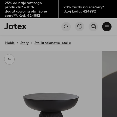
25% od najdroższego
produktu* + 10%
20% zniżki na zasłony*.
dodatkowo na obniżone
Użyj kodu: 424992
ceny**. Kod: 424882
Logo
Przejdź
Przejdź
Jotex
do
do
-
ulubionych
koszyka
przejdź
oznaczonych
Meble
Stoły
Stoliki salonowe i stołki
na
produktów
pierwszą
stronę
Powrót