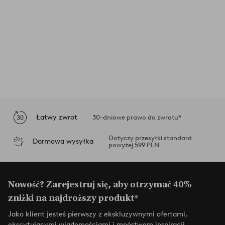
Łatwy zwrot
30-dniowe prawo do zwrotu*
Dotyczy przesyłki standard
Darmowa wysyłka
powyżej 599 PLN
Nowość? Zarejestruj się, aby otrzymać 40%
zniżki na najdroższy produkt*
Jako klient jesteś pierwszy z ekskluzywnymi ofertami,
ekscytującymi wiadomościami i mnóstwem inspiracji.