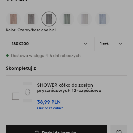
Kolor: Czarny/kosciana biel
180X200
1 szt.
W magazynie
Dostawa w ciągu 4-6 dni roboczych
Skompletuj z
SHOWER kółko do zasłon
prysznicowych 12-częściowa
38,99 PLN
Our best value!
Dodaj do koszyka