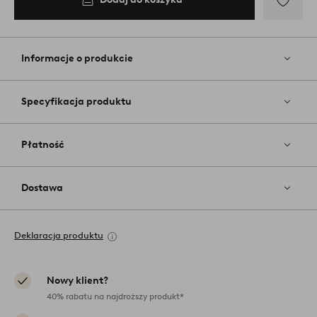
Dodaj
do
ulubiony
Informacje o produkcie
Specyfikacja produktu
Płatność
Dostawa
Deklaracja produktu
Nowy klient?
40% rabatu na najdroższy produkt*