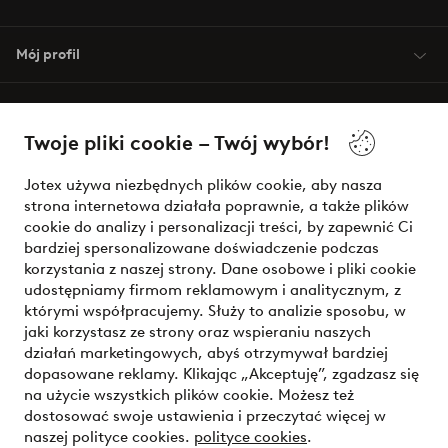
Mój profil
O Jotex
Twoje pliki cookie – Twój wybór!
Nasze usługi
Jotex używa niezbędnych plików cookie, aby nasza
strona internetowa działała poprawnie, a także plików
Warunki
cookie do analizy i personalizacji treści, by zapewnić Ci
bardziej spersonalizowane doświadczenie podczas
korzystania z naszej strony. Dane osobowe i pliki cookie
udostępniamy firmom reklamowym i analitycznym, z
Bezpieczne płatności - zapłać teraz lub podziel się
którymi współpracujemy. Służy to analizie sposobu, w
jaki korzystasz ze strony oraz wspieraniu naszych
Chcesz dowiedzieć się więcej o
naszych opcjach płatności
?
działań marketingowych, abyś otrzymywał bardziej
dopasowane reklamy. Klikając „Akceptuję”, zgadzasz się
na użycie wszystkich plików cookie. Możesz też
dostosować swoje ustawienia i przeczytać więcej w
naszej polityce cookies.
polityce cookies
.