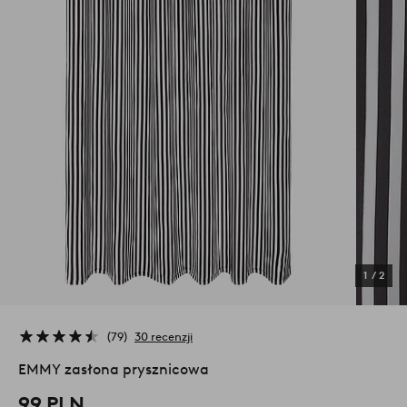
1
/
2
79
30 recenzji
EMMY zasłona prysznicowa
99 PLN