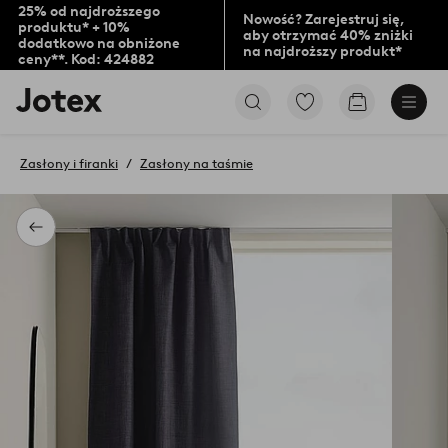
25% od najdroższego
Nowość? Zarejestruj się,
produktu* + 10%
aby otrzymać 40% zniżki
dodatkowo na obniżone
na najdroższy produkt*
ceny**. Kod: 424882
Logo
Przejdź
Przejdź
Jotex
do
do
-
ulubionych
koszyka
przejdź
oznaczonych
Zasłony i firanki
Zasłony na taśmie
na
produktów
pierwszą
stronę
Powrót