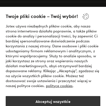
O Jotex
Twoje pliki cookie – Twój wybór!
Nasze usługi
Jotex używa niezbędnych plików cookie, aby nasza
strona internetowa działała poprawnie, a także plików
Warunki
cookie do analizy i personalizacji treści, by zapewnić Ci
bardziej spersonalizowane doświadczenie podczas
korzystania z naszej strony. Dane osobowe i pliki cookie
udostępniamy firmom reklamowym i analitycznym, z
Bezpieczne płatności - zapłać teraz lub podziel się
którymi współpracujemy. Służy to analizie sposobu, w
jaki korzystasz ze strony oraz wspieraniu naszych
Chcesz dowiedzieć się więcej o
naszych opcjach płatności
?
działań marketingowych, abyś otrzymywał bardziej
dopasowane reklamy. Klikając „Akceptuję”, zgadzasz się
na użycie wszystkich plików cookie. Możesz też
dostosować swoje ustawienia i przeczytać więcej w
naszej polityce cookies.
polityce cookies
.
Polska - Wybierz kraj
Akceptuj wszystkie