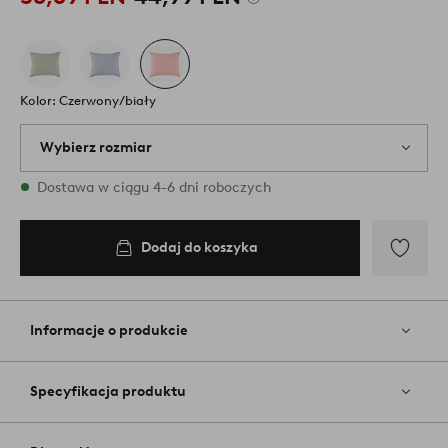
Kolor: Czerwony/biały
Wybierz rozmiar
1 rozmiary są dostępne w magazynie
Dostawa w ciągu 4-6 dni roboczych
50X70
Dodaj do koszyka
Dodaj
do
koszyka
Dodaj
do
ulubiony
Informacje o produkcie
Specyfikacja produktu