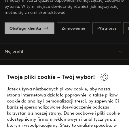
W naszym FAQ znajdziesz odpowiedzi na najczęściej zadawane
pytania. W tym miejscu dowiesz się również, jak najszybciej
można się z nami skontaktować.
Obsługa klienta
Zamówienie
Płatności
Mój profil
O Jotex
Twoje pliki cookie – Twój wybór!
Nasze usługi
Jotex używa niezbędnych plików cookie, aby nasza
strona internetowa działała poprawnie, a także plików
Warunki
cookie do analizy i personalizacji treści, by zapewnić Ci
bardziej spersonalizowane doświadczenie podczas
korzystania z naszej strony. Dane osobowe i pliki cookie
udostępniamy firmom reklamowym i analitycznym, z
Bezpieczne płatności - zapłać teraz lub podziel się
którymi współpracujemy. Służy to analizie sposobu, w