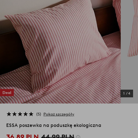
Deal
1
/
4
5
Pokaż szczegóły
ESSA poszewka na poduszkę ekologiczna
36,89 PLN
44,99 PLN