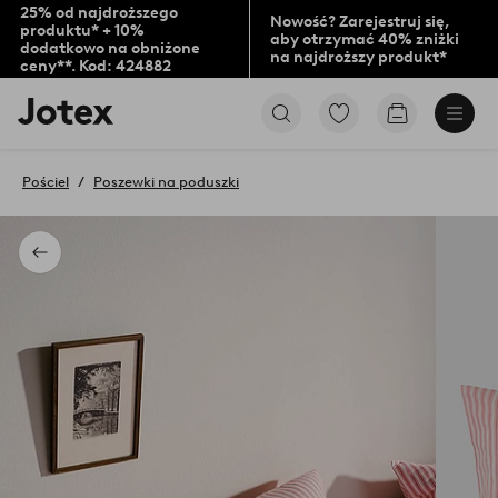
25% od najdroższego
Nowość? Zarejestruj się,
produktu* + 10%
aby otrzymać 40% zniżki
dodatkowo na obniżone
na najdroższy produkt*
ceny**. Kod: 424882
Logo
Przejdź
Przejdź
Jotex
do
do
-
ulubionych
koszyka
przejdź
oznaczonych
Pościel
Poszewki na poduszki
na
produktów
pierwszą
stronę
Powrót