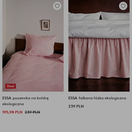
Dodaj
Dodaj
do
do
ulubionych
ulubio
Deal
ESSA
poszewka na kołdrę
ESSA
falbana łóżka ekologiczna
ekologiczna
239 PLN
195,98 PLN
239 PLN