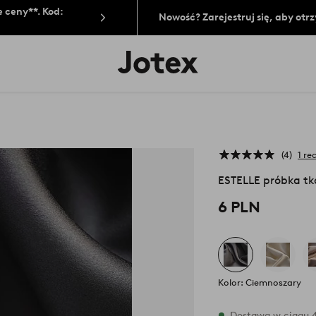
 ceny**. Kod:
Nowość? Zarejestruj się, aby ot
Logo
Jotex
-
przejdź
na
pierwszą
stronę
4
1 re
ESTELLE próbka tk
6 PLN
Kolor: Ciemnoszary
W magazynie
Dostawa w ciągu 4