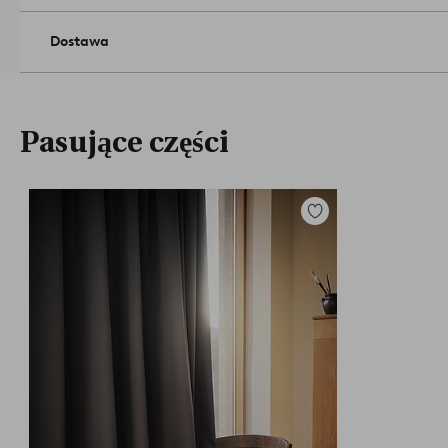
Dostawa
Pasujące części
Dodaj
do
ulubionych