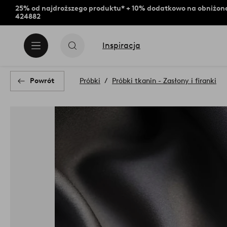
25% od najdroższego produktu* + 10% dodatkowo na obniżone
424882
Inspiracja
Powrót
Próbki
Próbki tkanin - Zasłony i firanki