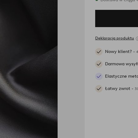
Deklaracja produktu
Nowy klient? -
Darmowa wysył
Elastyczne meto
Łatwy zwrot -
3