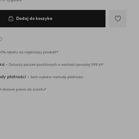
Dodaj do koszyka
Dodaj
do
ulubionych
40% rabatu na najdroższy produkt*
ka -
Dotyczy paczek pocztowych o wartości powyżej 599 zł*
dy płatności -
Sam wybierz metodę płatności
0-dniowe prawo do zwrotu*