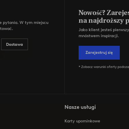
Nowość? Zarejes
na najdroższy 
e pytania. W tym miejscu
ktować.
Jako klient jesteś pierws
mnóstwem inspiracji.
Dostawa
Zarejestruj się
* Zobacz warunki oferty podczas
Nasze usługi
Karty upominkowe