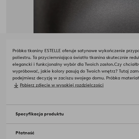
Próbka tkaniny ESTELLE oferuje satynowe wykończenie przypo
poliestru. Ta przyciemniająca światło tkanina skutecznie red
elegancki i funkcjonalny wybór dla Twoich zasłon.
Czy chciałb
wypróbować, jakie kolory pasują do Twoich wnętrz? Tutaj zam
podejmiesz decyzję w zaciszu swojego domu. Próbka materiał
więcej o zasłonie, wyszukując numer artykułu: 2153904 (wpis
Pobierz zdjęcie w wysokiej rozdzielczości
Poliester.
Gramatura: 227 g/m².
Numer artykułu: 2153916-01-0
Specyfikacja produktu
Płatność