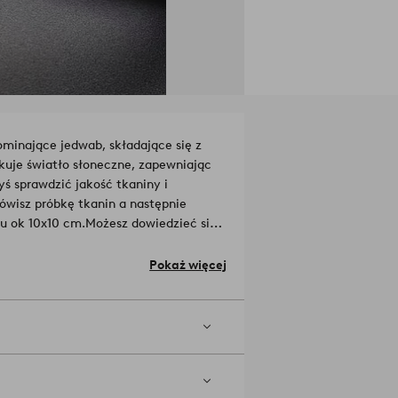
minające jedwab, składające się z
ukuje światło słoneczne, zapewniając
yś sprawdzić jakość tkaniny i
ówisz próbkę tkanin a następnie
u ok 10x10 cm.
Możesz dowiedzieć się
z w polu wyszukiwania).
Materiał: 100%
Pokaż więcej