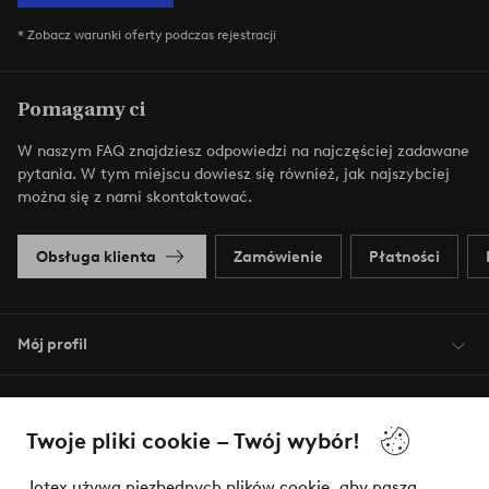
* Zobacz warunki oferty podczas rejestracji
Pomagamy ci
W naszym FAQ znajdziesz odpowiedzi na najczęściej zadawane
pytania. W tym miejscu dowiesz się również, jak najszybciej
można się z nami skontaktować.
Obsługa klienta
Zamówienie
Płatności
Mój profil
O Jotex
Twoje pliki cookie – Twój wybór!
Nasze usługi
Jotex używa niezbędnych plików cookie, aby nasza