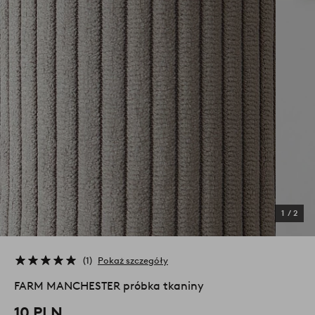
1
/
2
1
Pokaż szczegóły
FARM MANCHESTER próbka tkaniny
10 PLN