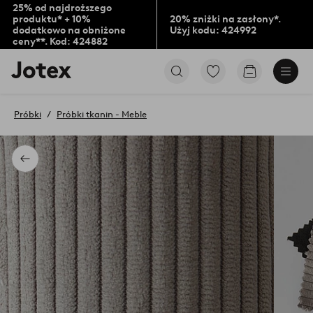
25% od najdroższego
produktu* + 10%
20% zniżki na zasłony*.
dodatkowo na obniżone
Użyj kodu: 424992
ceny**. Kod: 424882
Logo
Przejdź
Przejdź
Jotex
do
do
-
ulubionych
koszyka
przejdź
oznaczonych
Próbki
Próbki tkanin - Meble
na
produktów
pierwszą
stronę
Powrót