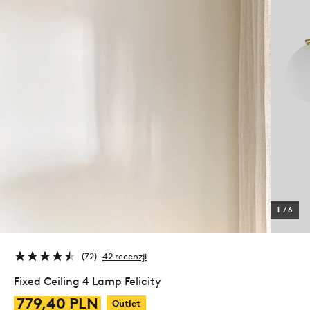
1
/
6
72
42 recenzji
Fixed Ceiling 4 Lamp Felicity
779,40 PLN
Outlet