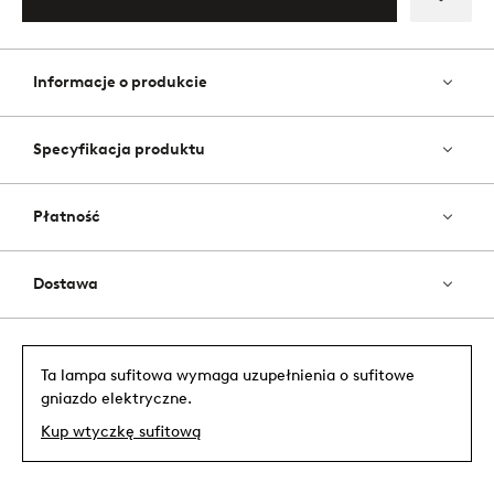
Dodaj
do
ulubi
Informacje o produkcie
Specyfikacja produktu
Płatność
Dostawa
Ta lampa sufitowa wymaga uzupełnienia o sufitowe
gniazdo elektryczne.
Kup wtyczkę sufitową