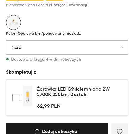
Pierwotna Cena
1299 PLN
Więcej informacji
Kolor: Opalowa biel/polerowany mosiądz
1 szt.
W magazynie
Dostawa w ciągu 4-6 dni roboczych
Skompletuj z
Żarówka LED G9 ściemniana 2W
2700K 220Lm, 2 sztuki
62,99 PLN
Dodaj do koszyka