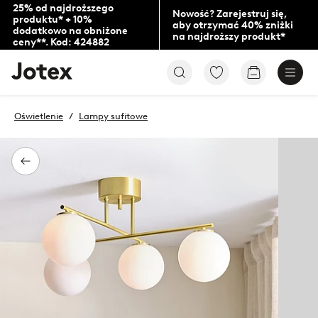
25% od najdroższego
Nowość? Zarejestruj się,
produktu* + 10%
aby otrzymać 40% zniżki
dodatkowo na obniżone
na najdroższy produkt*
ceny**. Kod: 424882
Logo
Przejdź
Przejdź
Jotex
do
do
-
ulubionych
koszyka
przejdź
oznaczonych
Oświetlenie
Lampy sufitowe
na
produktów
pierwszą
stronę
Powrót