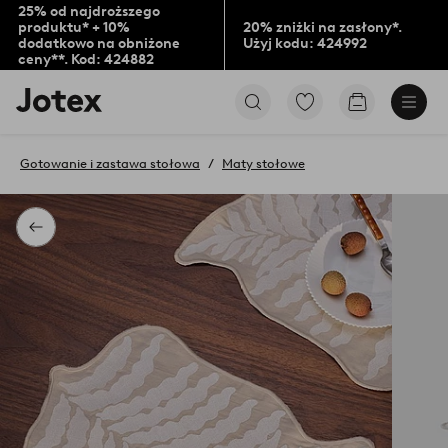
25% od najdroższego
produktu* + 10%
20% zniżki na zasłony*.
dodatkowo na obniżone
Użyj kodu: 424992
ceny**. Kod: 424882
Logo
Przejdź
Przejdź
Jotex
do
do
-
ulubionych
koszyka
przejdź
oznaczonych
Gotowanie i zastawa stołowa
Maty stołowe
na
produktów
pierwszą
stronę
Powrót