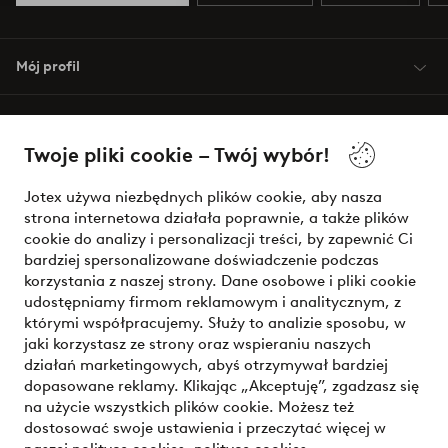
Mój profil
O Jotex
Twoje pliki cookie – Twój wybór!
Nasze usługi
Jotex używa niezbędnych plików cookie, aby nasza
strona internetowa działała poprawnie, a także plików
Warunki
cookie do analizy i personalizacji treści, by zapewnić Ci
bardziej spersonalizowane doświadczenie podczas
korzystania z naszej strony. Dane osobowe i pliki cookie
udostępniamy firmom reklamowym i analitycznym, z
Bezpieczne płatności - zapłać teraz lub podziel się
którymi współpracujemy. Służy to analizie sposobu, w
jaki korzystasz ze strony oraz wspieraniu naszych
Chcesz dowiedzieć się więcej o
naszych opcjach płatności
?
działań marketingowych, abyś otrzymywał bardziej
dopasowane reklamy. Klikając „Akceptuję”, zgadzasz się
na użycie wszystkich plików cookie. Możesz też
dostosować swoje ustawienia i przeczytać więcej w