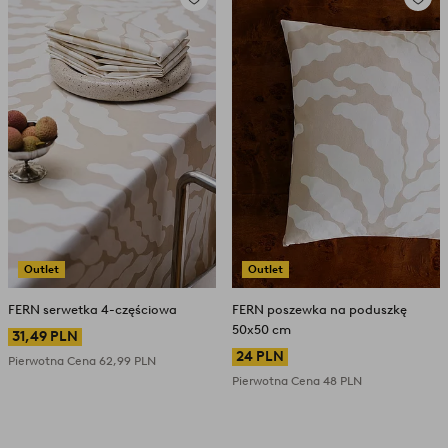
Dodaj
Dodaj
do
do
ulubionych
ulubio
Outlet
Outlet
FERN serwetka 4-częściowa
FERN poszewka na poduszkę
50x50 cm
31,49 PLN
24 PLN
Pierwotna Cena
62,99 PLN
Pierwotna Cena
48 PLN