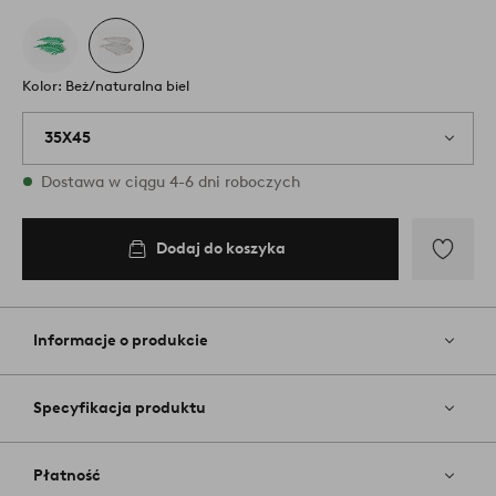
Kolor: Beż/naturalna biel
35X45
W magazynie
Dostawa w ciągu 4-6 dni roboczych
Dodaj do koszyka
Dodaj
do
koszyka
Dodaj
do
ulubiony
Informacje o produkcie
Specyfikacja produktu
Płatność