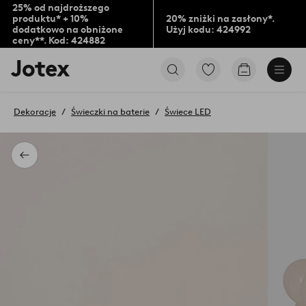
25% od najdroższego
produktu* + 10%
20% zniżki na zasłony*.
dodatkowo na obniżone
Użyj kodu: 424992
ceny**. Kod: 424882
Logo
Przejdź
Przejdź
Jotex
do
do
-
ulubionych
koszyka
przejdź
oznaczonych
Dekoracje
Świeczki na baterie
Świece LED
na
produktów
pierwszą
stronę
Powrót