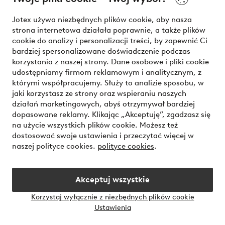
Nasze usługi
Jotex używa niezbędnych plików cookie, aby nasza
strona internetowa działała poprawnie, a także plików
Warunki
cookie do analizy i personalizacji treści, by zapewnić Ci
bardziej spersonalizowane doświadczenie podczas
korzystania z naszej strony. Dane osobowe i pliki cookie
udostępniamy firmom reklamowym i analitycznym, z
Bezpieczne płatności - zapłać teraz lub podziel się
którymi współpracujemy. Służy to analizie sposobu, w
jaki korzystasz ze strony oraz wspieraniu naszych
Chcesz dowiedzieć się więcej o
naszych opcjach płatności
?
działań marketingowych, abyś otrzymywał bardziej
dopasowane reklamy. Klikając „Akceptuję”, zgadzasz się
na użycie wszystkich plików cookie. Możesz też
dostosować swoje ustawienia i przeczytać więcej w
naszej polityce cookies.
polityce cookies
.
Polska - Wybierz kraj
Akceptuj wszystkie
Instagram
Facebook
Korzystaj wyłącznie z niezbędnych plików cookie
Ustawienia