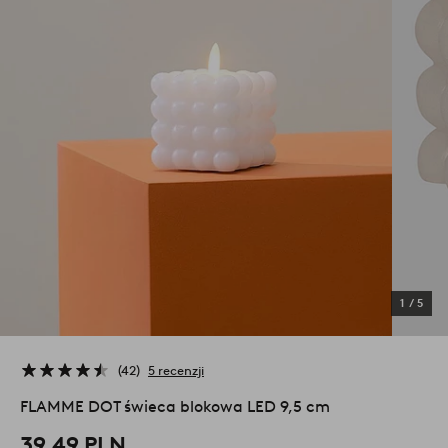
1
/
5
42
5 recenzji
FLAMME DOT świeca blokowa LED 9,5 cm
39,49 PLN