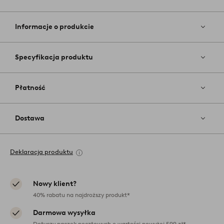
Dodaj
do
ulubiony
Informacje o produkcie
Specyfikacja produktu
Płatność
Dostawa
Deklaracja produktu
Nowy klient?
40% rabatu na najdroższy produkt*
Darmowa wysyłka
Dotyczy paczek pocztowych o wartości powyżej 599 zł*