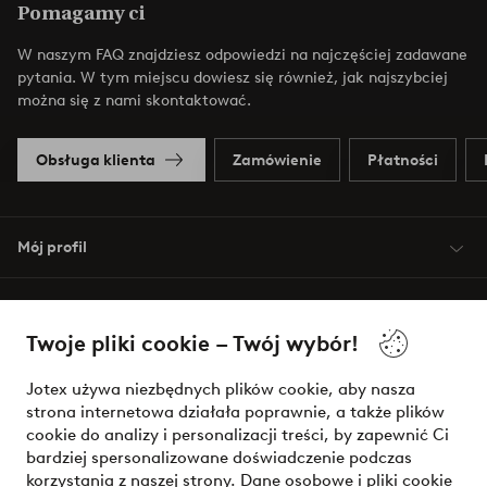
Pomagamy ci
W naszym FAQ znajdziesz odpowiedzi na najczęściej zadawane
pytania. W tym miejscu dowiesz się również, jak najszybciej
można się z nami skontaktować.
Obsługa klienta
Zamówienie
Płatności
Mój profil
O Jotex
Twoje pliki cookie – Twój wybór!
Nasze usługi
Jotex używa niezbędnych plików cookie, aby nasza
strona internetowa działała poprawnie, a także plików
Warunki
cookie do analizy i personalizacji treści, by zapewnić Ci
bardziej spersonalizowane doświadczenie podczas
korzystania z naszej strony. Dane osobowe i pliki cookie