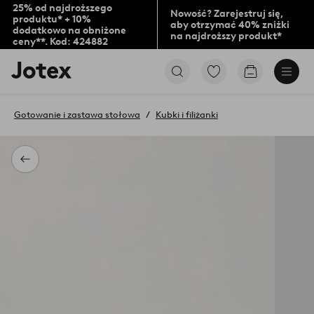
25% od najdroższego
Nowość? Zarejestruj się,
produktu* + 10%
aby otrzymać 40% zniżki
dodatkowo na obniżone
na najdroższy produkt*
ceny**. Kod: 424882
Logo
Przejdź
Przejdź
Jotex
do
do
-
ulubionych
koszyka
przejdź
oznaczonych
Gotowanie i zastawa stołowa
Kubki i filiżanki
na
produktów
pierwszą
stronę
Powrót