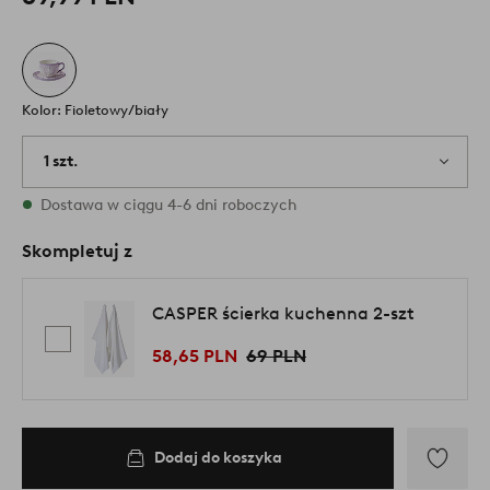
Kolor: Fioletowy/biały
1 szt.
W magazynie
Dostawa w ciągu 4-6 dni roboczych
Skompletuj z
CASPER ścierka kuchenna 2-szt
58,65 PLN
69 PLN
Dodaj do koszyka