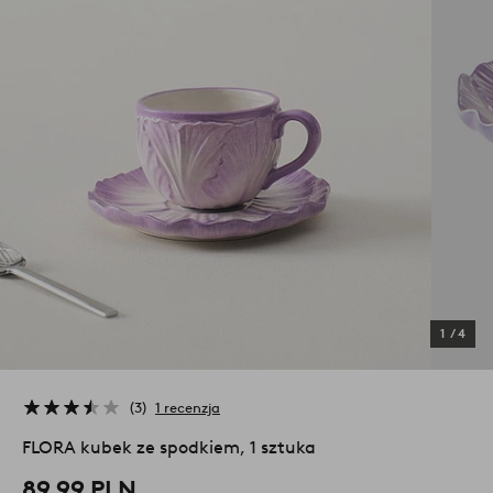
1
/
4
3
1 recenzja
FLORA kubek ze spodkiem, 1 sztuka
89,99 PLN